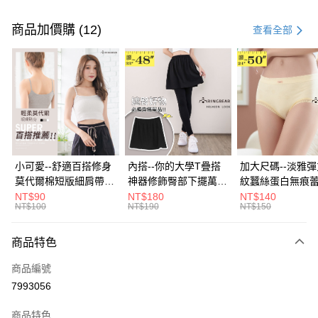
付款方式
信用卡一次付款
商品加價購 (12)
查看全部
超商取貨付款
LINE Pay
Apple Pay
街口支付
悠遊付
小可愛--舒適百搭修身
內搭--你的大學T疊搭
加大尺碼--淡雅
莫代爾棉短版細肩帶素
神器修飾臀部下擺萬用
紋蠶絲蛋白無痕
Google Pay
色背心(白.黑.灰L-2L)-
內搭裙/遮臀裙(黑2L-
角內褲(白.粉.藍.黃
NT$90
NT$180
NT$140
NT$100
NT$190
NT$150
U582眼圈熊中大尺碼
6L)-Q155眼圈熊中大
3L)-L28眼圈熊
全盈+PAY
尺碼
碼
大哥付你分期
商品特色
相關說明
商品編號
【大哥付你分期使用說明】
AFTEE先享後付
1.本服務由台灣大哥大提供，台灣大哥大用戶可立即使用無須另外申請。
7993056
2.付款方式選擇「大哥付你分期」，訂單成立後會自動跳轉到大哥付的交易
相關說明
流程，驗證手機門號後，選擇欲分期的期數、繳款截止日，確認付款後即完
商品特色
【關於「AFTEE先享後付」】