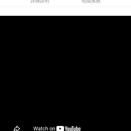
詳細說明
相關推薦
３．未成年的使用者請事先徵得法定代理人或監護人之同意方可使用
「AFTEE先享後付」，若未經同意申辦者引起之損失，本公司不負相關責
任。
４．使用「AFTEE先享後付」時，將依據個別帳號之用戶狀況，依本公司即
時審查核予不同之上限額度；若仍有額度不足之情形，本公司將視審查結果
請求用戶進行身份認證。
５．嚴禁一人註冊多個帳號或使用他人資訊註冊。若發現惡意使用之情形，
恩沛科技股份有限公司將有權停止該用戶之使用額度並採取法律行動。