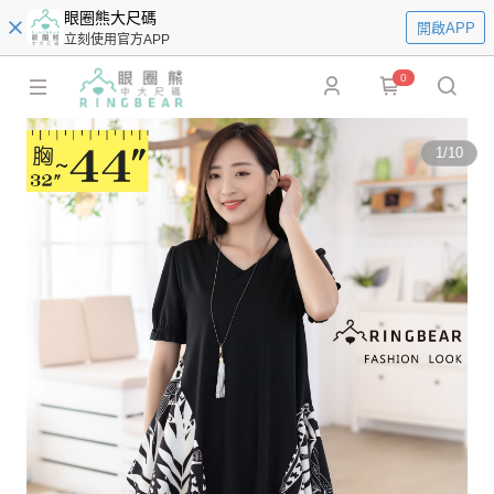
眼圈熊大尺碼
開啟APP
立刻使用官方APP
0
1
/
10