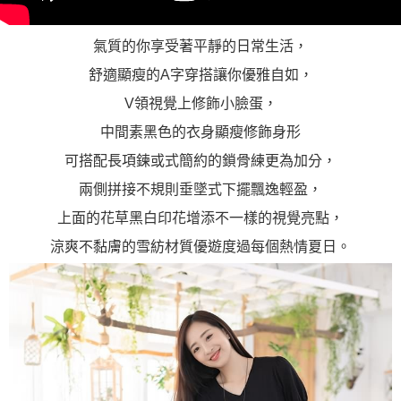
氣質的你享受著平靜的日常生活，
舒適顯瘦的A字穿搭讓你優雅自如，
V領視覺上修飾小臉蛋，
中間素黑色的衣身顯瘦修飾身形
可搭配長項鍊或式簡約的鎖骨練更為加分，
兩側拼接不規則垂墜式下擺飄逸輕盈，
上面的花草黑白印花增添不一樣的視覺亮點，
涼爽不黏膚的雪紡材質優遊度過每個熱情夏日。