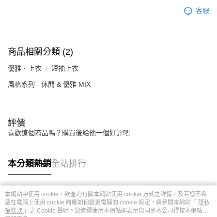
客服
商品相關分類 (2)
優雅．上衣
短袖上衣
風格系列 - 休閒 & 優雅 MIX
評價
喜歡這個商品嗎？購買後給他一個好評吧
本分類熱銷
全站排行
本網站中使用 cookie，欲查詢有關本網站使用 cookie 方式之詳情，及若您不希
熱門標籤
望在電腦上使用 cookie 時應如何變更電腦的 cookie 設定，請參閱本網站「
隱私
權條款
」之 Cookie 聲明。您繼續使用本網站即表示您同意本公司得按本網站使