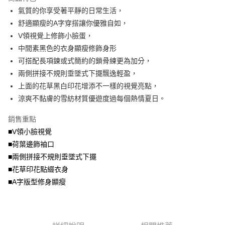
成交易。
ATM付款
AFTEE先享後付是「在收到商品之後才付款」的支付方式。 讓您購物簡單
氣質的你享受著平靜的日常生活，
3.實際核准額度、可分期數及費用金額請依後續交易確認頁面所載為準。
便利好安心！
4.訂單成立30分鐘內，如未前往確認交易或遇審核未通過，訂單將自動取
舒適顯瘦的A字穿搭讓你優雅自如，
１．簡單：不需註冊會員、不需綁卡、不需儲值。
運送方式
消。如遇「轉專審核」未通過狀況，表示未達大哥付你分期系統評分，恕無
２．便利：只要手機號碼，簡訊認證，即可結帳。
V領視覺上修飾小臉蛋，
法說明評估內容。
３．安心：先確認商品／服務後，再付款。
全家取貨付款
中間素黑色的衣身顯瘦修飾身形
【繳款方式說明】
1.分期款項不併入電信帳單，「大哥付你分期」於每月結算日後寄送繳費提
每筆NT$70，滿NT$699(含以上)免運費
可搭配長項鍊或式簡約的鎖骨練更為加分，
【「AFTEE先享後付」結帳流程】
醒簡訊。
１．於結帳方式選擇「AFTEE先享後付」後，將跳轉至「AFTEE先享後付」
兩側拼接不規則垂墜式下擺飄逸輕盈，
2.透過簡訊連結打開帳單後，可選擇「超商條碼／台灣大直營門市／銀行轉
付款後全家取貨
結帳頁面，進行簡訊認證並確認金額後，即可完成結帳。
帳／街口支付／iPASS MONEY」等通路繳費。
上面的花草黑白印花增添不一樣的視覺亮點，
２．訂單成立數日內，您將收到繳費通知簡訊。
每筆NT$70，滿NT$699(含以上)免運費
３．收到繳費通知簡訊後14天內，點擊此簡訊中的連結，可透過四大超商／
涼爽不黏膚的雪紡材質優遊度過每個熱情夏日。
【注意事項】
ATM／網路銀行／等多元方式進行付款，方視為交易完成。
7-11取貨付款
1.本服務係由「台灣大哥大股份有限公司」（以下簡稱本公司）所提供，讓
※ 請注意：結帳手續完成當下不需立刻繳費，但若您需要取消訂單，請聯絡
銷售重點
用戶於交易時，得透過本服務購買商品或服務，並由商店將買賣／分期付款
每筆NT$70，滿NT$799(含以上)免運費
購買商品的店家。未經商家同意取消之訂單仍視為有效，需透過AFTEE先享
買賣價金債權讓與本公司後，依約使用本公司帳單繳交帳款。
■V領小臉視覺
後付繳納相關費用。
2.基於同意付款使用「大哥付你分期」之契約關係目的，商店將以您的個人
付款後7-11取貨
※ 交易是否成功請以「AFTEE先享後付 」之結帳頁面顯示為準，若有關於
■荷葉邊飾袖口
資料（包含姓名、電話或地址）提供予台灣大哥大進項蒐集、處理及利用，
是否繳費成功／繳費後需取消欲退款等相關疑問，請聯繫「AFTEE先享後付
■兩側拼接不規則垂墜式下擺
每筆NT$70，滿NT$699(含以上)免運費
由本公司與您本人進行分期帳單所需資料之確認、核對及更正。
客戶支援中心」
https://netprotections.freshdesk.com/support/home
3.完整用戶服務條款，請詳閱以下連結：
https://oppay.tw/userRule
■花草印花點綴衣身
宅配
【注意事項】
■A字版型修身顯瘦
１．透過由恩沛科技股份有限公司提供之「AFTEE先享後付」服務完成之交
每筆NT$100，滿NT$1,000(含以上)免運費
易，需依本服務之必要範圍內提供個人資料，並將交易相關給付款項請求債
權轉讓予恩沛科技股份有限公司。
２．關於個人資料處理事宜，請瀏覽以下網址：
https://aftee.tw/terms/#terms3