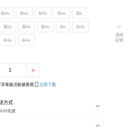
粉XL
粉2L
粉3L
粉4L
藍L
藍2L
藍3L
藍4L
米L
米XL
清除
米3L
米4L
紀錄
帳可享專屬活動優惠價
立即下載
送方式
699免運