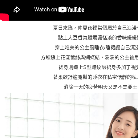
夏日來臨，仲夏夜裡當個屬於自己浪漫
點上大豆香氛蠟燭讓恬淡的香味緩緩
穿上唯美的公主風睡衣/睡裙讓自己沉
方領綴上花漾蕾絲與蝴蝶結，澎澎的公主袖
裙身則織上S型黯紋讓裙身多加了視
著柔軟舒適寬鬆的睡衣在私密恬靜的私
消除一天的疲勞明天又是不需要王子