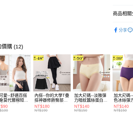
3.實際核
便利好安
4.訂單成
１．簡單
消。如遇
２．便利
商品相關分
運送方式
無法說明
３．安心
【繳款方
親膚．內
全家取貨
1.分期款
【「AFT
分享
醒簡訊。
每筆NT$7
１．於結帳
風格系列 - 
2.透過簡
付」結帳
帳／街口支
付款後全
２．訂單
價購 (12)
３．收到繳
每筆NT$7
【注意事
／ATM／
1.本服務
※ 請注意
7-11取貨
用戶於交
絡購買商品
款買賣價
先享後付
每筆NT$7
2.基於同
※ 交易是
資料（包
是否繳費成
付款後7-1
用，由本
付客戶支
每筆NT$7
3.完整用
可愛--舒適百搭
內搭--你的大學T疊
加大尺碼--淡雅彈
加大尺碼-
【注意事
身莫代爾棉短版
搭神器修飾臀部下
力暗紋蠶絲蛋白無
色冰絲彈
宅配
１．透過由
肩帶素色背心
擺萬用內搭裙/遮臀
痕蕾絲三角內褲
臀無痕中
T$90
NT$180
NT$140
NT$140
交易，需
每筆NT$1
.黑.灰L-2L)-
裙(黑2L-6L)-Q155
(白.粉.藍.黃XL-
褲(黑.紅.粉
$100
NT$190
NT$150
NT$150
求債權轉
582眼圈熊中大
眼圈熊中大尺碼
3L)-L28眼圈熊中
3L)-L1
２．關於
碼
大尺碼
大尺碼
https://aft
３．未成