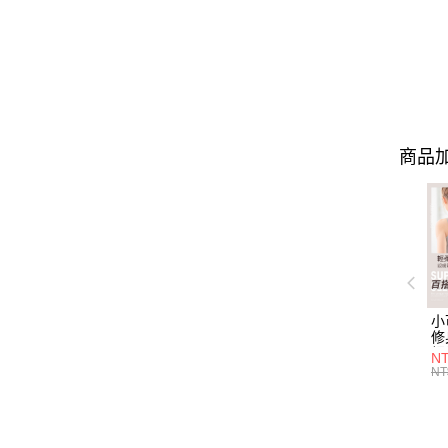
商品加
小
修
細
N
(白
NT
U
尺