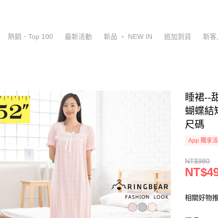
熱銷．Top 100
最新活動
新品 ‧ NEW IN
追加到貨
新客
睡裙-
蝴蝶結短
尺碼
App 獨享
NT$980
NT$4
相關好物推