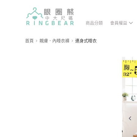
商品分類
會員權益
首頁
親膚．內睡衣褲
連身式睡衣