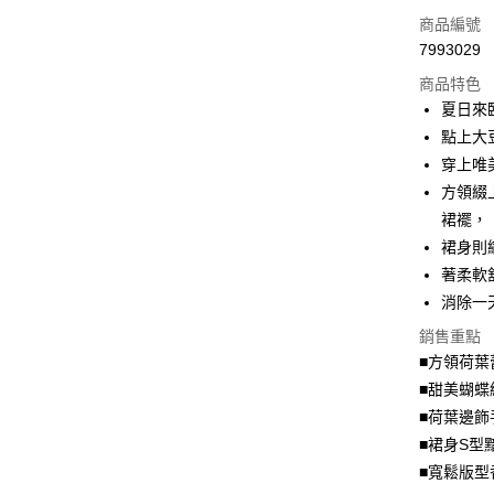
信用卡一
商品編號
7993029
超商取貨
商品特色
LINE Pay
夏日來
點上大
Apple Pay
穿上唯
街口支付
方領綴
裙襬，
悠遊付
裙身則
Google Pa
著柔軟
消除一
全盈+PAY
銷售重點
大哥付你
■方領荷葉
相關說明
■甜美蝴蝶
【大哥付
AFTEE先
1.本服務
■荷葉邊飾
2.付款方
相關說明
■裙身S型
流程，驗
【關於「A
■寬鬆版型
ATM付款
完成交易
AFTEE