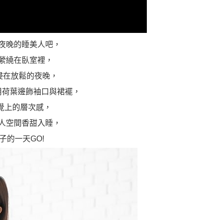
夜晚的睡美人吧，
縈繞在臥室裡，
浸在放鬆的夜晚，
用荷葉邊飾袖口與裙襬，
覺上的層次感，
人空間香甜入睡，
的一天GO!