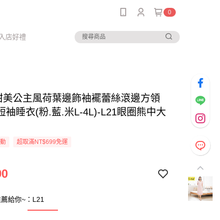
0
入店好禮
-甜美公主風荷葉邊飾袖襬蕾絲滾邊方領
袖睡衣(粉.藍.米L-4L)-L21眼圈熊中大
活動
超取滿NT$699免運
90
薦給你~：L21