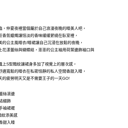
次付款
付款
臨，仲夏夜裡當個屬於自己浪漫夜晚的睡美人吧，
豆香氛蠟燭讓恬淡的香味緩緩縈繞在臥室裡，
美的公主風睡衣/睡裙讓自己沉浸在放鬆的夜晚，
上花漾蕾絲與蝴蝶結，澎澎的公主袖用荷葉邊飾袖口與
織上S型黯紋讓裙身多加了視覺上的層次感，
y
舒適寬鬆的睡衣在私密恬靜的私人空間香甜入睡，
天的疲勞明天又是不需要王子的一天GO!
分期
蕾絲滾邊
結綴飾
你分期使用說明】
享後付
由台灣大哥大提供，台灣大哥大用戶可立即使用無須另外申請。
手袖裙襬
式選擇「大哥付你分期」，訂單成立後會自動跳轉到大哥付的交易
黯紋添美感
證手機門號後，選擇欲分期的期數、繳款截止日，確認付款後即
FTEE先享後付」】
香甜入睡
。
先享後付是「在收到商品之後才付款」的支付方式。 讓您購物簡單