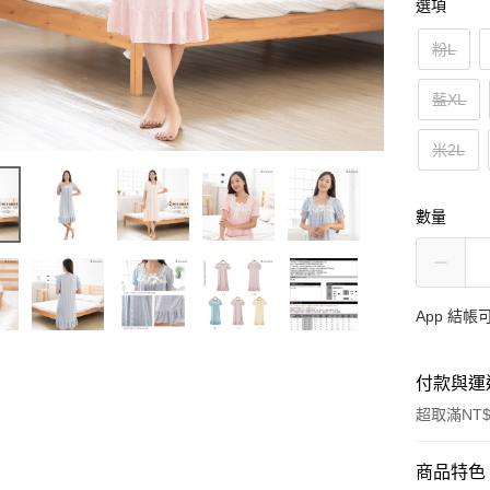
選項
粉L
藍XL
米2L
數量
App 結
付款與運
超取滿NT$
付款方式
商品特色