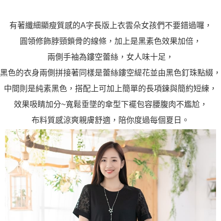
有著纖細顯瘦質感的A字長版上衣雲朵女孩們不要錯過囉，
圓領修飾脖頸鎖骨的線條，加上是黑素色效果加倍，
兩側手袖為鏤空蕾絲，女人味十足，
黑色的衣身兩側拼接著同樣是蕾絲鏤空緹花並由黑色釘珠點綴，
中間則是純素黑色，搭配上可加上簡單的長項鍊與簡約短練，
效果吸睛加分~寬鬆垂墜的傘型下襬包容腰腹肉不尷尬，
布料質感涼爽親膚舒適，陪你度過每個夏日。