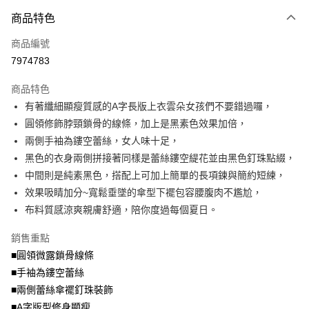
尺碼
碼
大哥付你分期
商品特色
相關說明
商品編號
【大哥付你分期使用說明】
AFTEE先享後付
1.本服務由台灣大哥大提供，台灣大哥大用戶可立即使用無須另外申請。
7974783
2.付款方式選擇「大哥付你分期」，訂單成立後會自動跳轉到大哥付的交易
相關說明
流程，驗證手機門號後，選擇欲分期的期數、繳款截止日，確認付款後即完
商品特色
【關於「AFTEE先享後付」】
成交易。
ATM付款
AFTEE先享後付是「在收到商品之後才付款」的支付方式。 讓您購物簡單
有著纖細顯瘦質感的A字長版上衣雲朵女孩們不要錯過囉，
3.實際核准額度、可分期數及費用金額請依後續交易確認頁面所載為準。
便利好安心！
4.訂單成立30分鐘內，如未前往確認交易或遇審核未通過，訂單將自動取
圓領修飾脖頸鎖骨的線條，加上是黑素色效果加倍，
１．簡單：不需註冊會員、不需綁卡、不需儲值。
運送方式
消。如遇「轉專審核」未通過狀況，表示未達大哥付你分期系統評分，恕無
２．便利：只要手機號碼，簡訊認證，即可結帳。
兩側手袖為鏤空蕾絲，女人味十足，
法說明評估內容。
３．安心：先確認商品／服務後，再付款。
全家取貨付款
黑色的衣身兩側拼接著同樣是蕾絲鏤空緹花並由黑色釘珠點綴，
【繳款方式說明】
1.分期款項不併入電信帳單，「大哥付你分期」於每月結算日後寄送繳費提
每筆NT$70，滿NT$699(含以上)免運費
中間則是純素黑色，搭配上可加上簡單的長項鍊與簡約短練，
【「AFTEE先享後付」結帳流程】
醒簡訊。
１．於結帳方式選擇「AFTEE先享後付」後，將跳轉至「AFTEE先享後付」
效果吸睛加分~寬鬆垂墜的傘型下襬包容腰腹肉不尷尬，
2.透過簡訊連結打開帳單後，可選擇「超商條碼／台灣大直營門市／銀行轉
付款後全家取貨
結帳頁面，進行簡訊認證並確認金額後，即可完成結帳。
帳／街口支付／iPASS MONEY」等通路繳費。
布料質感涼爽親膚舒適，陪你度過每個夏日。
２．訂單成立數日內，您將收到繳費通知簡訊。
每筆NT$70，滿NT$699(含以上)免運費
３．收到繳費通知簡訊後14天內，點擊此簡訊中的連結，可透過四大超商／
【注意事項】
銷售重點
ATM／網路銀行／等多元方式進行付款，方視為交易完成。
7-11取貨付款
1.本服務係由「台灣大哥大股份有限公司」（以下簡稱本公司）所提供，讓
※ 請注意：結帳手續完成當下不需立刻繳費，但若您需要取消訂單，請聯絡
■圓領微露鎖骨線條
用戶於交易時，得透過本服務購買商品或服務，並由商店將買賣／分期付款
每筆NT$70，滿NT$799(含以上)免運費
購買商品的店家。未經商家同意取消之訂單仍視為有效，需透過AFTEE先享
買賣價金債權讓與本公司後，依約使用本公司帳單繳交帳款。
■手袖為鏤空蕾絲
後付繳納相關費用。
2.基於同意付款使用「大哥付你分期」之契約關係目的，商店將以您的個人
付款後7-11取貨
※ 交易是否成功請以「AFTEE先享後付 」之結帳頁面顯示為準，若有關於
■兩側蕾絲傘襬釘珠裝飾
資料（包含姓名、電話或地址）提供予台灣大哥大進項蒐集、處理及利用，
是否繳費成功／繳費後需取消欲退款等相關疑問，請聯繫「AFTEE先享後付
■A字版型修身顯瘦
每筆NT$70，滿NT$699(含以上)免運費
由本公司與您本人進行分期帳單所需資料之確認、核對及更正。