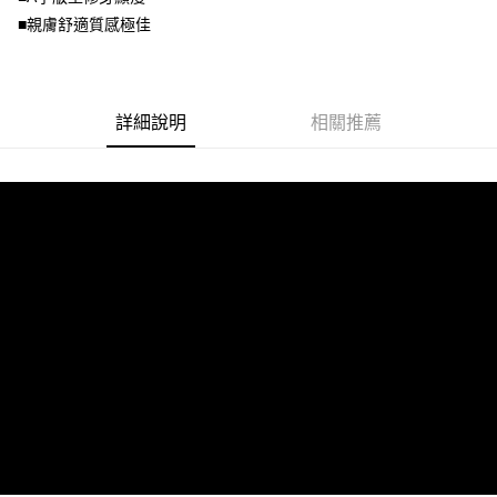
客戶支援中心」
https://netprotections.freshdesk.com/support/home
3.完整用戶服務條款，請詳閱以下連結：
https://oppay.tw/userRule
■親膚舒適質感極佳
宅配
【注意事項】
１．透過由恩沛科技股份有限公司提供之「AFTEE先享後付」服務完成之交
每筆NT$100，滿NT$1,000(含以上)免運費
易，需依本服務之必要範圍內提供個人資料，並將交易相關給付款項請求債
權轉讓予恩沛科技股份有限公司。
詳細說明
相關推薦
２．關於個人資料處理事宜，請瀏覽以下網址：
https://aftee.tw/terms/#terms3
３．未成年的使用者請事先徵得法定代理人或監護人之同意方可使用
「AFTEE先享後付」，若未經同意申辦者引起之損失，本公司不負相關責
任。
４．使用「AFTEE先享後付」時，將依據個別帳號之用戶狀況，依本公司即
時審查核予不同之上限額度；若仍有額度不足之情形，本公司將視審查結果
請求用戶進行身份認證。
５．嚴禁一人註冊多個帳號或使用他人資訊註冊。若發現惡意使用之情形，
恩沛科技股份有限公司將有權停止該用戶之使用額度並採取法律行動。