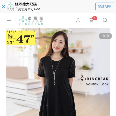
眼圈熊大尺碼
開啟APP
立刻使用官方APP
0
1
/
10