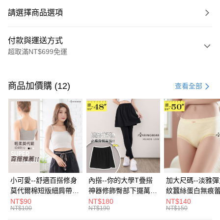
請選擇商品選項
付款與運送方式
超取滿NT$699免運
付款方式
信用卡一次付款
商品加價購 (12)
查看全部
超商取貨付款
LINE Pay
Apple Pay
街口支付
悠遊付
小可愛--舒適百搭修身
內搭--你的大學T疊搭
加大尺碼--淡雅
莫代爾棉短版細肩帶素
神器修飾臀部下擺萬用
紋蠶絲蛋白無痕
Google Pay
色背心(白.黑.灰L-2L)-
內搭裙/遮臀裙(黑2L-
角內褲(白.粉.藍.黃
NT$90
NT$180
NT$140
NT$100
NT$190
NT$150
U582眼圈熊中大尺碼
6L)-Q155眼圈熊中大
3L)-L28眼圈熊
全盈+PAY