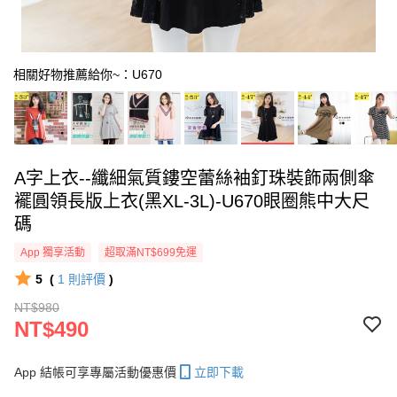
相關好物推薦給你~：U670
A字上衣--纖細氣質鏤空蕾絲袖釘珠裝飾兩側傘
襬圓領長版上衣(黑XL-3L)-U670眼圈熊中大尺
碼
App 獨享活動
超取滿NT$699免運
5
(
1
則評價
)
NT$980
NT$490
App 結帳可享專屬活動優惠價
立即下載