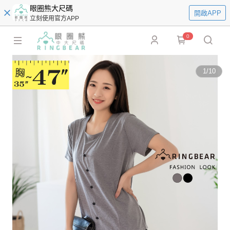
眼圈熊大尺碼
開啟APP
立刻使用官方APP
0
1
/
10