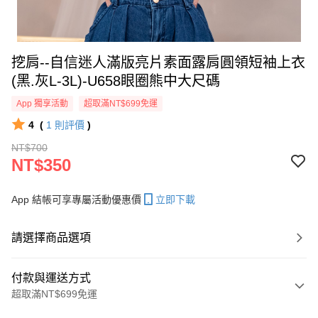
挖肩--自信迷人滿版亮片素面露肩圓領短袖上衣
(黑.灰L-3L)-U658眼圈熊中大尺碼
App 獨享活動
超取滿NT$699免運
4
(
1
則評價
)
NT$700
NT$350
App 結帳可享專屬活動優惠價
立即下載
請選擇商品選項
付款與運送方式
超取滿NT$699免運