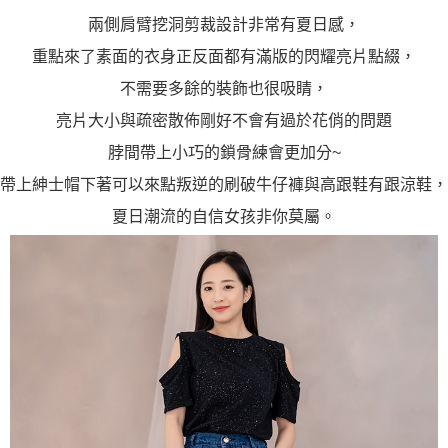
兩側肩臂挖洞剪裁設計非常有夏日感，
重點來了素面的衣身正反面都有滿版的閃耀亮片點綴，
不需要多餘的裝飾也很吸睛，
亮片大小與疏密散佈剛好不會有過於花俏的問題
脖間帶上小巧的鎖骨練會更加分~
帶上紳士帽下著可以來點叛逆的刷破牛仔褲與高跟鞋有跟涼鞋，
夏日潮流的自信女孩非你莫屬。