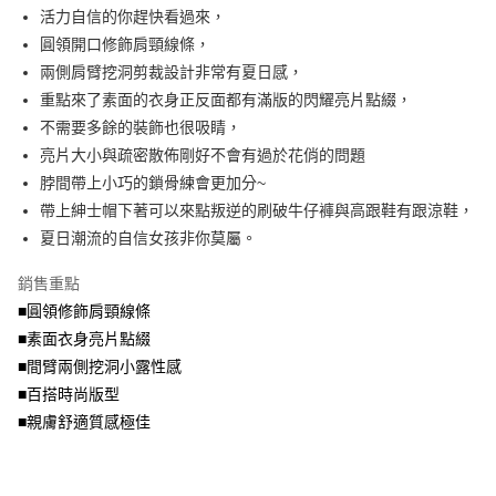
成交易。
ATM付款
AFTEE先享後付是「在收到商品之後才付款」的支付方式。 讓您購物簡單
活力自信的你趕快看過來，
3.實際核准額度、可分期數及費用金額請依後續交易確認頁面所載為準。
便利好安心！
4.訂單成立30分鐘內，如未前往確認交易或遇審核未通過，訂單將自動取
圓領開口修飾肩頸線條，
１．簡單：不需註冊會員、不需綁卡、不需儲值。
運送方式
消。如遇「轉專審核」未通過狀況，表示未達大哥付你分期系統評分，恕無
２．便利：只要手機號碼，簡訊認證，即可結帳。
兩側肩臂挖洞剪裁設計非常有夏日感，
法說明評估內容。
３．安心：先確認商品／服務後，再付款。
全家取貨付款
重點來了素面的衣身正反面都有滿版的閃耀亮片點綴，
【繳款方式說明】
1.分期款項不併入電信帳單，「大哥付你分期」於每月結算日後寄送繳費提
每筆NT$70，滿NT$699(含以上)免運費
不需要多餘的裝飾也很吸睛，
【「AFTEE先享後付」結帳流程】
醒簡訊。
１．於結帳方式選擇「AFTEE先享後付」後，將跳轉至「AFTEE先享後付」
亮片大小與疏密散佈剛好不會有過於花俏的問題
2.透過簡訊連結打開帳單後，可選擇「超商條碼／台灣大直營門市／銀行轉
付款後全家取貨
結帳頁面，進行簡訊認證並確認金額後，即可完成結帳。
帳／街口支付／iPASS MONEY」等通路繳費。
脖間帶上小巧的鎖骨練會更加分~
２．訂單成立數日內，您將收到繳費通知簡訊。
每筆NT$70，滿NT$699(含以上)免運費
３．收到繳費通知簡訊後14天內，點擊此簡訊中的連結，可透過四大超商／
帶上紳士帽下著可以來點叛逆的刷破牛仔褲與高跟鞋有跟涼鞋，
【注意事項】
ATM／網路銀行／等多元方式進行付款，方視為交易完成。
夏日潮流的自信女孩非你莫屬。
7-11取貨付款
1.本服務係由「台灣大哥大股份有限公司」（以下簡稱本公司）所提供，讓
※ 請注意：結帳手續完成當下不需立刻繳費，但若您需要取消訂單，請聯絡
用戶於交易時，得透過本服務購買商品或服務，並由商店將買賣／分期付款
每筆NT$70，滿NT$799(含以上)免運費
購買商品的店家。未經商家同意取消之訂單仍視為有效，需透過AFTEE先享
買賣價金債權讓與本公司後，依約使用本公司帳單繳交帳款。
銷售重點
後付繳納相關費用。
2.基於同意付款使用「大哥付你分期」之契約關係目的，商店將以您的個人
付款後7-11取貨
※ 交易是否成功請以「AFTEE先享後付 」之結帳頁面顯示為準，若有關於
■圓領修飾肩頸線條
資料（包含姓名、電話或地址）提供予台灣大哥大進項蒐集、處理及利用，
是否繳費成功／繳費後需取消欲退款等相關疑問，請聯繫「AFTEE先享後付
■素面衣身亮片點綴
每筆NT$70，滿NT$699(含以上)免運費
由本公司與您本人進行分期帳單所需資料之確認、核對及更正。
客戶支援中心」
https://netprotections.freshdesk.com/support/home
3.完整用戶服務條款，請詳閱以下連結：
https://oppay.tw/userRule
■間臂兩側挖洞小露性感
宅配
【注意事項】
■百搭時尚版型
１．透過由恩沛科技股份有限公司提供之「AFTEE先享後付」服務完成之交
每筆NT$100，滿NT$1,000(含以上)免運費
■親膚舒適質感極佳
易，需依本服務之必要範圍內提供個人資料，並將交易相關給付款項請求債
權轉讓予恩沛科技股份有限公司。
２．關於個人資料處理事宜，請瀏覽以下網址：
https://aftee.tw/terms/#terms3