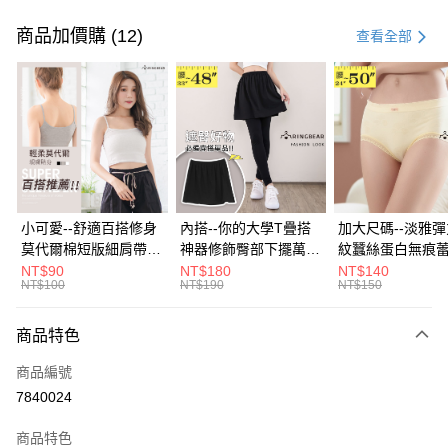
付款方式
信用卡一次付款
商品加價購 (12)
查看全部
超商取貨付款
LINE Pay
Apple Pay
街口支付
悠遊付
小可愛--舒適百搭修身
內搭--你的大學T疊搭
加大尺碼--淡雅
莫代爾棉短版細肩帶素
神器修飾臀部下擺萬用
紋蠶絲蛋白無痕
Google Pay
色背心(白.黑.灰L-2L)-
內搭裙/遮臀裙(黑2L-
角內褲(白.粉.藍.黃
NT$90
NT$180
NT$140
NT$100
NT$190
NT$150
U582眼圈熊中大尺碼
6L)-Q155眼圈熊中大
3L)-L28眼圈熊
全盈+PAY
尺碼
碼
大哥付你分期
商品特色
相關說明
商品編號
【大哥付你分期使用說明】
AFTEE先享後付
1.本服務由台灣大哥大提供，台灣大哥大用戶可立即使用無須另外申請。
7840024
2.付款方式選擇「大哥付你分期」，訂單成立後會自動跳轉到大哥付的交易
相關說明
流程，驗證手機門號後，選擇欲分期的期數、繳款截止日，確認付款後即完
商品特色
【關於「AFTEE先享後付」】