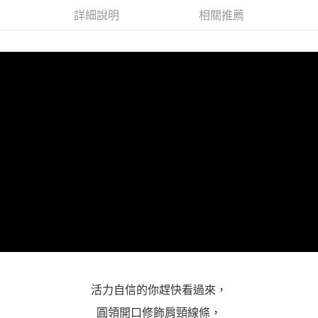
３．未成年的使用者請事先徵得法定代理人或監護人之同意方可使用
詳細說明
相關推薦
「AFTEE先享後付」，若未經同意申辦者引起之損失，本公司不負相關責
任。
４．使用「AFTEE先享後付」時，將依據個別帳號之用戶狀況，依本公司即
時審查核予不同之上限額度；若仍有額度不足之情形，本公司將視審查結果
請求用戶進行身份認證。
５．嚴禁一人註冊多個帳號或使用他人資訊註冊。若發現惡意使用之情形，
恩沛科技股份有限公司將有權停止該用戶之使用額度並採取法律行動。
活力自信的你趕快看過來，
圓領開口修飾肩頸線條，