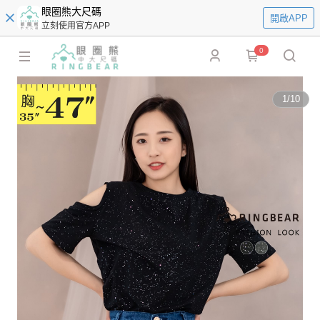
眼圈熊大尺碼
開啟APP
立刻使用官方APP
0
1
/
10