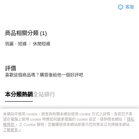
客服
商品相關分類 (1)
俏麗．短褲
休閒短褲
評價
喜歡這個商品嗎？購買後給他一個好評吧
本分類熱銷
全站排行
本網站中使用 cookie，欲查詢有關本網站使用 cookie 方式之詳情，及若您不希
熱門標籤
望在電腦上使用 cookie 時應如何變更電腦的 cookie 設定，請參閱本網站「
隱私
權條款
」之 Cookie 聲明。您繼續使用本網站即表示您同意本公司得按本網站使
用條款之 Cookie 聲明使用 cookie。
了解更多 >