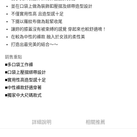
便利好安心！
4.訂單成立30分鐘內，如未前往確認交易或遇審核未通過，訂單將自動取
並在口袋上做為裝飾釦壓摺及綁帶造型設計
１．簡單：不需註冊會員、不需綁卡、不需儲值。
運送方式
消。如遇「轉專審核」未通過狀況，表示未達大哥付你分期系統評分，恕無
２．便利：只要手機號碼，簡訊認證，即可結帳。
不僅實用性高 且造型感十足
法說明評估內容。
３．安心：先確認商品／服務後，再付款。
全家取貨付款
下擺以羅紋布做為鬆緊收尾
【繳款方式說明】
1.分期款項不併入電信帳單，「大哥付你分期」於每月結算日後寄送繳費提
每筆NT$70，滿NT$699(含以上)免運費
讓妳的膝蓋沒有被束縛的感覺 穿起來也較舒適唷！
【「AFTEE先享後付」結帳流程】
醒簡訊。
１．於結帳方式選擇「AFTEE先享後付」後，將跳轉至「AFTEE先享後付」
在較為中性的褲款 融入於女孩的柔性美
2.透過簡訊連結打開帳單後，可選擇「超商條碼／台灣大直營門市／銀行轉
付款後全家取貨
結帳頁面，進行簡訊認證並確認金額後，即可完成結帳。
帳／街口支付／iPASS MONEY」等通路繳費。
打造出最完美的結合～～
２．訂單成立數日內，您將收到繳費通知簡訊。
每筆NT$70，滿NT$699(含以上)免運費
３．收到繳費通知簡訊後14天內，點擊此簡訊中的連結，可透過四大超商／
【注意事項】
銷售重點
ATM／網路銀行／等多元方式進行付款，方視為交易完成。
7-11取貨付款
1.本服務係由「台灣大哥大股份有限公司」（以下簡稱本公司）所提供，讓
※ 請注意：結帳手續完成當下不需立刻繳費，但若您需要取消訂單，請聯絡
■多口袋工作褲
用戶於交易時，得透過本服務購買商品或服務，並由商店將買賣／分期付款
每筆NT$70，滿NT$799(含以上)免運費
購買商品的店家。未經商家同意取消之訂單仍視為有效，需透過AFTEE先享
買賣價金債權讓與本公司後，依約使用本公司帳單繳交帳款。
■口袋上壓摺綁帶設計
後付繳納相關費用。
2.基於同意付款使用「大哥付你分期」之契約關係目的，商店將以您的個人
付款後7-11取貨
※ 交易是否成功請以「AFTEE先享後付 」之結帳頁面顯示為準，若有關於
■實用性高造型感十足
資料（包含姓名、電話或地址）提供予台灣大哥大進項蒐集、處理及利用，
是否繳費成功／繳費後需取消欲退款等相關疑問，請聯繫「AFTEE先享後付
■中性褲款舒適穿著
每筆NT$70，滿NT$699(含以上)免運費
由本公司與您本人進行分期帳單所需資料之確認、核對及更正。
客戶支援中心」
https://netprotections.freshdesk.com/support/home
3.完整用戶服務條款，請詳閱以下連結：
https://oppay.tw/userRule
■獨家中大尺碼款式
宅配
【注意事項】
１．透過由恩沛科技股份有限公司提供之「AFTEE先享後付」服務完成之交
每筆NT$100，滿NT$1,000(含以上)免運費
易，需依本服務之必要範圍內提供個人資料，並將交易相關給付款項請求債
權轉讓予恩沛科技股份有限公司。
詳細說明
相關推薦
２．關於個人資料處理事宜，請瀏覽以下網址：
https://aftee.tw/terms/#terms3
３．未成年的使用者請事先徵得法定代理人或監護人之同意方可使用