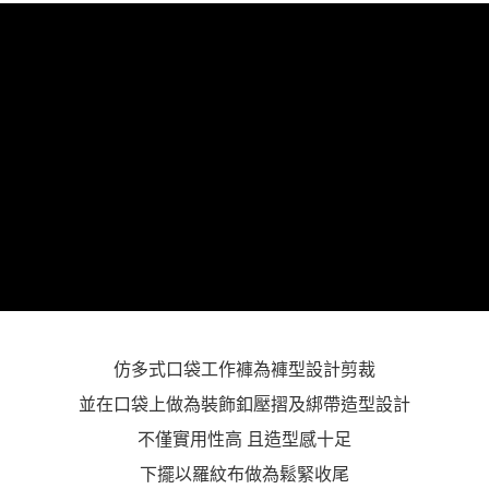
「AFTEE先享後付」，若未經同意申辦者引起之損失，本公司不負相關責
任。
４．使用「AFTEE先享後付」時，將依據個別帳號之用戶狀況，依本公司即
時審查核予不同之上限額度；若仍有額度不足之情形，本公司將視審查結果
請求用戶進行身份認證。
５．嚴禁一人註冊多個帳號或使用他人資訊註冊。若發現惡意使用之情形，
恩沛科技股份有限公司將有權停止該用戶之使用額度並採取法律行動。
仿多式口袋工作褲為褲型設計剪裁
並在口袋上做為裝飾釦壓摺及綁帶造型設計
不僅實用性高 且造型感十足
下擺以羅紋布做為鬆緊收尾