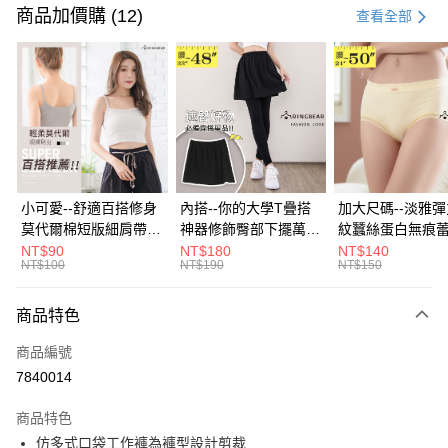
信用卡一次付款
商品加價購 (12)
查看全部
超商取貨付款
LINE Pay
Apple Pay
街口支付
悠遊付
小可愛--舒適百搭修身
內搭--你的大學T疊搭
加大尺碼--淡雅
莫代爾棉短版細肩帶素
神器修飾臀部下擺萬用
紋蠶絲蛋白無痕
Google Pay
色背心(白.黑.灰L-2L)-
內搭裙/遮臀裙(黑2L-
角內褲(白.粉.藍.黃
NT$90
NT$180
NT$140
NT$100
NT$190
NT$150
U582眼圈熊中大尺碼
6L)-Q155眼圈熊中大
3L)-L28眼圈熊
全盈+PAY
尺碼
碼
大哥付你分期
商品特色
相關說明
商品編號
【大哥付你分期使用說明】
AFTEE先享後付
1.本服務由台灣大哥大提供，台灣大哥大用戶可立即使用無須另外申請。
7840014
2.付款方式選擇「大哥付你分期」，訂單成立後會自動跳轉到大哥付的交易
相關說明
流程，驗證手機門號後，選擇欲分期的期數、繳款截止日，確認付款後即完
商品特色
【關於「AFTEE先享後付」】
成交易。
ATM付款
AFTEE先享後付是「在收到商品之後才付款」的支付方式。 讓您購物簡單
仿多式口袋工作褲為褲型設計剪裁
3.實際核准額度、可分期數及費用金額請依後續交易確認頁面所載為準。