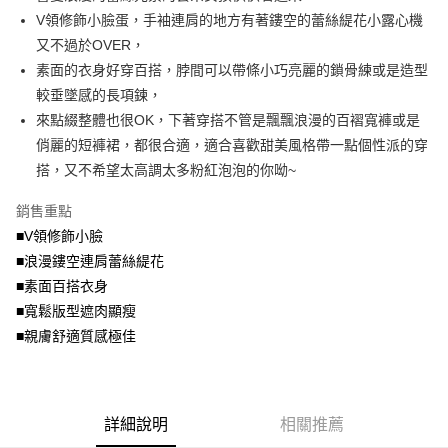
便利好安心！
4.訂單成立30分鐘內，如未前往確認交易或遇審核未通過，訂單將自動取
V領修飾小臉蛋，手袖連肩的地方有著鏤空的蕾絲緹花小露心機
１．簡單：不需註冊會員、不需綁卡、不需儲值。
運送方式
消。如遇「轉專審核」未通過狀況，表示未達大哥付你分期系統評分，恕無
２．便利：只要手機號碼，簡訊認證，即可結帳。
又不過於OVER，
法說明評估內容。
３．安心：先確認商品／服務後，再付款。
全家取貨付款
素面的衣身好穿百搭，脖間可以帶條小巧亮麗的鎖骨練或是造型
【繳款方式說明】
1.分期款項不併入電信帳單，「大哥付你分期」於每月結算日後寄送繳費提
每筆NT$70，滿NT$699(含以上)免運費
較垂墜感的長項鍊，
【「AFTEE先享後付」結帳流程】
醒簡訊。
１．於結帳方式選擇「AFTEE先享後付」後，將跳轉至「AFTEE先享後付」
來點綴整體也很OK，下著穿搭不管是飄飄浪漫的百褶寬褲或是
2.透過簡訊連結打開帳單後，可選擇「超商條碼／台灣大直營門市／銀行轉
付款後全家取貨
結帳頁面，進行簡訊認證並確認金額後，即可完成結帳。
帳／街口支付／iPASS MONEY」等通路繳費。
俏麗的短褲裙，都很合適，適合喜歡甜美風格帶一點個性派的穿
２．訂單成立數日內，您將收到繳費通知簡訊。
每筆NT$70，滿NT$699(含以上)免運費
３．收到繳費通知簡訊後14天內，點擊此簡訊中的連結，可透過四大超商／
搭，又不希望太高調太多粉紅泡泡的你呦~
【注意事項】
ATM／網路銀行／等多元方式進行付款，方視為交易完成。
7-11取貨付款
1.本服務係由「台灣大哥大股份有限公司」（以下簡稱本公司）所提供，讓
※ 請注意：結帳手續完成當下不需立刻繳費，但若您需要取消訂單，請聯絡
銷售重點
用戶於交易時，得透過本服務購買商品或服務，並由商店將買賣／分期付款
每筆NT$70，滿NT$799(含以上)免運費
購買商品的店家。未經商家同意取消之訂單仍視為有效，需透過AFTEE先享
買賣價金債權讓與本公司後，依約使用本公司帳單繳交帳款。
■V領修飾小臉
後付繳納相關費用。
2.基於同意付款使用「大哥付你分期」之契約關係目的，商店將以您的個人
付款後7-11取貨
※ 交易是否成功請以「AFTEE先享後付 」之結帳頁面顯示為準，若有關於
■浪漫鏤空連肩蕾絲緹花
資料（包含姓名、電話或地址）提供予台灣大哥大進項蒐集、處理及利用，
是否繳費成功／繳費後需取消欲退款等相關疑問，請聯繫「AFTEE先享後付
■素面百搭衣身
每筆NT$70，滿NT$699(含以上)免運費
由本公司與您本人進行分期帳單所需資料之確認、核對及更正。
客戶支援中心」
https://netprotections.freshdesk.com/support/home
3.完整用戶服務條款，請詳閱以下連結：
https://oppay.tw/userRule
■寬鬆版型遮肉顯瘦
宅配
【注意事項】
■親膚舒適質感極佳
１．透過由恩沛科技股份有限公司提供之「AFTEE先享後付」服務完成之交
每筆NT$100，滿NT$1,000(含以上)免運費
易，需依本服務之必要範圍內提供個人資料，並將交易相關給付款項請求債
權轉讓予恩沛科技股份有限公司。
２．關於個人資料處理事宜，請瀏覽以下網址：
https://aftee.tw/terms/#terms3
詳細說明
相關推薦
３．未成年的使用者請事先徵得法定代理人或監護人之同意方可使用