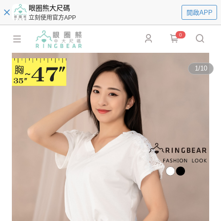
眼圈熊大尺碼
開啟APP
立刻使用官方APP
0
1
/
10