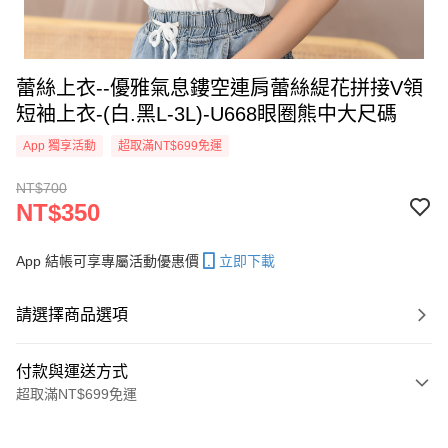
蕾絲上衣--優雅氣息鏤空連肩蕾絲緹花拼接V領
短袖上衣-(白.黑L-3L)-U668眼圈熊中大尺碼
App 獨享活動
超取滿NT$699免運
NT$700
NT$350
App 結帳可享專屬活動優惠價
立即下載
請選擇商品選項
付款與運送方式
超取滿NT$699免運
付款方式