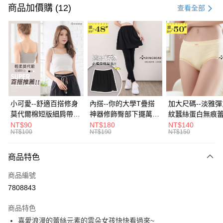
信用卡一次付款
商品加價購 (12)
查看全部
超商取貨付款
LINE Pay
Apple Pay
街口支付
悠遊付
小可愛--舒適百搭修身
內搭--你的大學T疊搭
加大尺碼--淡雅
莫代爾棉短版細肩帶素
神器修飾臀部下擺萬用
紋蠶絲蛋白無痕
Google Pay
色背心(白.黑.灰L-2L)-
內搭裙/遮臀裙(黑2L-
角內褲(白.粉.藍.黃
NT$90
NT$180
NT$140
NT$100
NT$190
NT$150
U582眼圈熊中大尺碼
6L)-Q155眼圈熊中大
3L)-L28眼圈熊
全盈+PAY
尺碼
碼
大哥付你分期
商品特色
相關說明
商品編號
【大哥付你分期使用說明】
AFTEE先享後付
1.本服務由台灣大哥大提供，台灣大哥大用戶可立即使用無須另外申請。
7808843
2.付款方式選擇「大哥付你分期」，訂單成立後會自動跳轉到大哥付的交易
相關說明
流程，驗證手機門號後，選擇欲分期的期數、繳款截止日，確認付款後即完
商品特色
【關於「AFTEE先享後付」】
成交易。
ATM付款
AFTEE先享後付是「在收到商品之後才付款」的支付方式。 讓您購物簡單
喜愛浪漫的蕾絲元素的雲朵女孩快快看過來~
3.實際核准額度、可分期數及費用金額請依後續交易確認頁面所載為準。