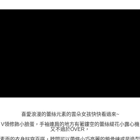
「AFTEE先享後付」，若未經同意申辦者引起之損失，本公司不負相關責
任。
４．使用「AFTEE先享後付」時，將依據個別帳號之用戶狀況，依本公司即
時審查核予不同之上限額度；若仍有額度不足之情形，本公司將視審查結果
請求用戶進行身份認證。
５．嚴禁一人註冊多個帳號或使用他人資訊註冊。若發現惡意使用之情形，
恩沛科技股份有限公司將有權停止該用戶之使用額度並採取法律行動。
喜愛浪漫的蕾絲元素的雲朵女孩快快看過來~
V領修飾小臉蛋，手袖連肩的地方有著鏤空的蕾絲緹花小露心機
又不過於OVER，
素面的衣身好穿百搭，脖間可以帶條小巧亮麗的鎖骨練或是造型