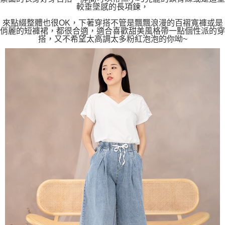
較垂墜感的長項鍊，
來點綴整體也很OK，下著穿搭不管是飄飄浪漫的百褶寬褲或是
俏麗的短褲裙，都很合適，適合喜歡甜美風格帶一點個性派的穿
搭，又不希望太高調太多粉紅泡泡的你呦~