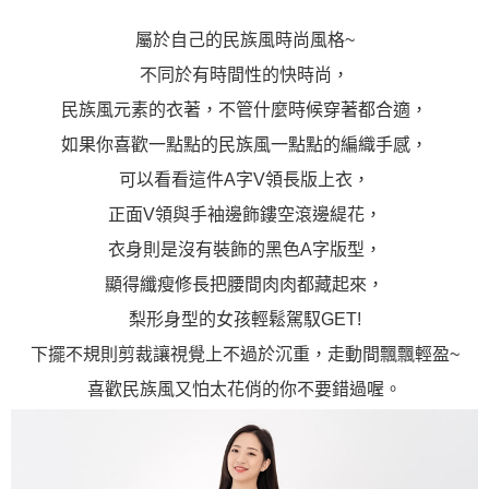
屬於自己的民族風時尚風格~
不同於有時間性的快時尚，
民族風元素的衣著，不管什麼時候穿著都合適，
如果你喜歡一點點的民族風一點點的編織手感，
可以看看這件A字V領長版上衣，
正面V領與手袖邊飾鏤空滾邊緹花，
衣身則是沒有裝飾的黑色A字版型，
顯得纖瘦修長把腰間肉肉都藏起來，
梨形身型的女孩輕鬆駕馭GET!
下擺不規則剪裁讓視覺上不過於沉重，走動間飄飄輕盈~
喜歡民族風又怕太花俏的你不要錯過喔。