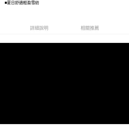
２．關於個人資料處理事宜，請瀏覽以下網址：
■夏日舒適輕盈雪紡
https://aftee.tw/terms/#terms3
３．未成年的使用者請事先徵得法定代理人或監護人之同意方可使用
「AFTEE先享後付」，若未經同意申辦者引起之損失，本公司不負相關責
任。
４．使用「AFTEE先享後付」時，將依據個別帳號之用戶狀況，依本公司即
詳細說明
相關推薦
時審查核予不同之上限額度；若仍有額度不足之情形，本公司將視審查結果
請求用戶進行身份認證。
５．嚴禁一人註冊多個帳號或使用他人資訊註冊。若發現惡意使用之情形，
恩沛科技股份有限公司將有權停止該用戶之使用額度並採取法律行動。