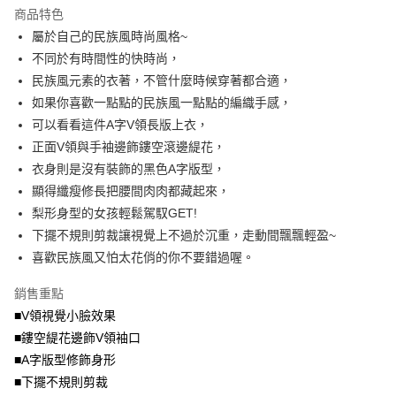
流程，驗證手機門號後，選擇欲分期的期數、繳款截止日，確認付款後即完
商品特色
【關於「AFTEE先享後付」】
成交易。
ATM付款
AFTEE先享後付是「在收到商品之後才付款」的支付方式。 讓您購物簡單
屬於自己的民族風時尚風格~
3.實際核准額度、可分期數及費用金額請依後續交易確認頁面所載為準。
便利好安心！
4.訂單成立30分鐘內，如未前往確認交易或遇審核未通過，訂單將自動取
不同於有時間性的快時尚，
１．簡單：不需註冊會員、不需綁卡、不需儲值。
運送方式
消。如遇「轉專審核」未通過狀況，表示未達大哥付你分期系統評分，恕無
２．便利：只要手機號碼，簡訊認證，即可結帳。
民族風元素的衣著，不管什麼時候穿著都合適，
法說明評估內容。
３．安心：先確認商品／服務後，再付款。
全家取貨付款
如果你喜歡一點點的民族風一點點的編織手感，
【繳款方式說明】
1.分期款項不併入電信帳單，「大哥付你分期」於每月結算日後寄送繳費提
每筆NT$70，滿NT$699(含以上)免運費
可以看看這件A字V領長版上衣，
【「AFTEE先享後付」結帳流程】
醒簡訊。
１．於結帳方式選擇「AFTEE先享後付」後，將跳轉至「AFTEE先享後付」
正面V領與手袖邊飾鏤空滾邊緹花，
2.透過簡訊連結打開帳單後，可選擇「超商條碼／台灣大直營門市／銀行轉
付款後全家取貨
結帳頁面，進行簡訊認證並確認金額後，即可完成結帳。
帳／街口支付／iPASS MONEY」等通路繳費。
衣身則是沒有裝飾的黑色A字版型，
２．訂單成立數日內，您將收到繳費通知簡訊。
每筆NT$70，滿NT$699(含以上)免運費
３．收到繳費通知簡訊後14天內，點擊此簡訊中的連結，可透過四大超商／
顯得纖瘦修長把腰間肉肉都藏起來，
【注意事項】
ATM／網路銀行／等多元方式進行付款，方視為交易完成。
梨形身型的女孩輕鬆駕馭GET!
7-11取貨付款
1.本服務係由「台灣大哥大股份有限公司」（以下簡稱本公司）所提供，讓
※ 請注意：結帳手續完成當下不需立刻繳費，但若您需要取消訂單，請聯絡
用戶於交易時，得透過本服務購買商品或服務，並由商店將買賣／分期付款
下擺不規則剪裁讓視覺上不過於沉重，走動間飄飄輕盈~
每筆NT$70，滿NT$799(含以上)免運費
購買商品的店家。未經商家同意取消之訂單仍視為有效，需透過AFTEE先享
買賣價金債權讓與本公司後，依約使用本公司帳單繳交帳款。
後付繳納相關費用。
喜歡民族風又怕太花俏的你不要錯過喔。
2.基於同意付款使用「大哥付你分期」之契約關係目的，商店將以您的個人
付款後7-11取貨
※ 交易是否成功請以「AFTEE先享後付 」之結帳頁面顯示為準，若有關於
資料（包含姓名、電話或地址）提供予台灣大哥大進項蒐集、處理及利用，
是否繳費成功／繳費後需取消欲退款等相關疑問，請聯繫「AFTEE先享後付
銷售重點
每筆NT$70，滿NT$699(含以上)免運費
由本公司與您本人進行分期帳單所需資料之確認、核對及更正。
客戶支援中心」
https://netprotections.freshdesk.com/support/home
3.完整用戶服務條款，請詳閱以下連結：
https://oppay.tw/userRule
■V領視覺小臉效果
宅配
【注意事項】
■鏤空緹花邊飾V領袖口
１．透過由恩沛科技股份有限公司提供之「AFTEE先享後付」服務完成之交
每筆NT$100，滿NT$1,000(含以上)免運費
■A字版型修飾身形
易，需依本服務之必要範圍內提供個人資料，並將交易相關給付款項請求債
權轉讓予恩沛科技股份有限公司。
■下擺不規則剪裁