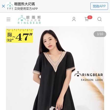
眼圈熊大尺碼
開啟APP
立刻使用官方APP
0
1
/
10