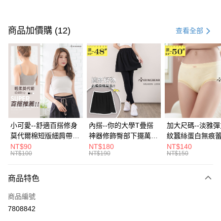
付款方式
信用卡一次付款
商品加價購 (12)
查看全部
超商取貨付款
LINE Pay
Apple Pay
街口支付
悠遊付
小可愛--舒適百搭修身
內搭--你的大學T疊搭
加大尺碼--淡雅
莫代爾棉短版細肩帶素
神器修飾臀部下擺萬用
紋蠶絲蛋白無痕
Google Pay
色背心(白.黑.灰L-2L)-
內搭裙/遮臀裙(黑2L-
角內褲(白.粉.藍.黃
NT$90
NT$180
NT$140
NT$100
NT$190
NT$150
U582眼圈熊中大尺碼
6L)-Q155眼圈熊中大
3L)-L28眼圈熊
全盈+PAY
尺碼
碼
大哥付你分期
商品特色
相關說明
商品編號
【大哥付你分期使用說明】
AFTEE先享後付
1.本服務由台灣大哥大提供，台灣大哥大用戶可立即使用無須另外申請。
7808842
2.付款方式選擇「大哥付你分期」，訂單成立後會自動跳轉到大哥付的交易
相關說明