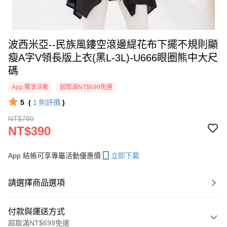
波西米亞--民族風鏤空滾邊緹花布下擺不規則顯
瘦A字V領長版上衣(黑L-3L)-U666眼圈熊中大尺
碼
App 獨享活動
超取滿NT$699免運
5
(
1
則評價
)
NT$780
NT$390
App 結帳可享專屬活動優惠價
立即下載
請選擇商品選項
付款與運送方式
超取滿NT$699免運