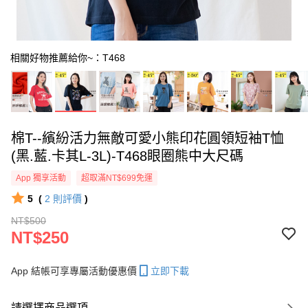
相關好物推薦給你~：T468
棉T--繽紛活力無敵可愛小熊印花圓領短袖T恤
(黑.藍.卡其L-3L)-T468眼圈熊中大尺碼
App 獨享活動
超取滿NT$699免運
5
(
2
則評價
)
NT$500
NT$250
App 結帳可享專屬活動優惠價
立即下載
請選擇商品選項