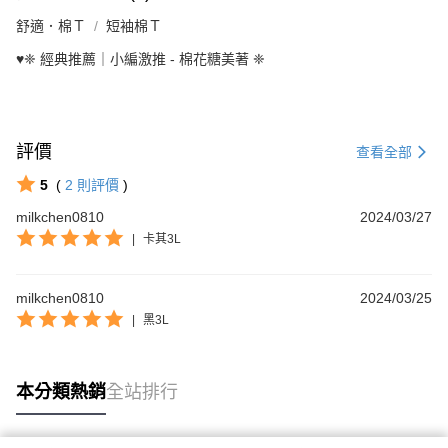
舒適．棉Ｔ
短袖棉Ｔ
♥️❈ 經典推薦｜小編激推 - 棉花糖美著 ❈
評價
查看全部
5
(
2
則評價
)
milkchen0810
2024/03/27
|
卡其3L
milkchen0810
2024/03/25
|
黑3L
本分類熱銷
全站排行