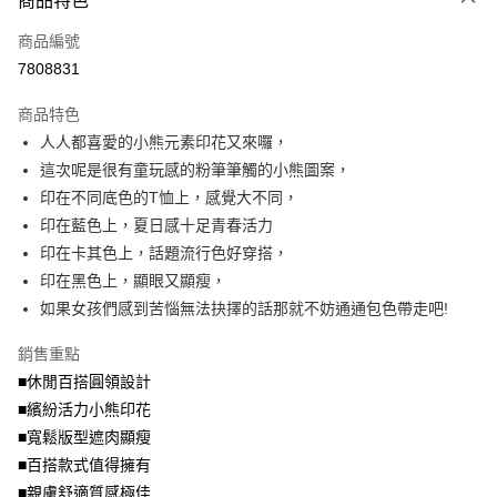
商品特色
相關說明
商品編號
【大哥付你分期使用說明】
AFTEE先享後付
1.本服務由台灣大哥大提供，台灣大哥大用戶可立即使用無須另外申請。
7808831
2.付款方式選擇「大哥付你分期」，訂單成立後會自動跳轉到大哥付的交易
相關說明
流程，驗證手機門號後，選擇欲分期的期數、繳款截止日，確認付款後即完
商品特色
【關於「AFTEE先享後付」】
成交易。
ATM付款
AFTEE先享後付是「在收到商品之後才付款」的支付方式。 讓您購物簡單
人人都喜愛的小熊元素印花又來囉，
3.實際核准額度、可分期數及費用金額請依後續交易確認頁面所載為準。
便利好安心！
4.訂單成立30分鐘內，如未前往確認交易或遇審核未通過，訂單將自動取
這次呢是很有童玩感的粉筆筆觸的小熊圖案，
１．簡單：不需註冊會員、不需綁卡、不需儲值。
運送方式
消。如遇「轉專審核」未通過狀況，表示未達大哥付你分期系統評分，恕無
２．便利：只要手機號碼，簡訊認證，即可結帳。
印在不同底色的T恤上，感覺大不同，
法說明評估內容。
３．安心：先確認商品／服務後，再付款。
全家取貨付款
印在藍色上，夏日感十足青春活力
【繳款方式說明】
1.分期款項不併入電信帳單，「大哥付你分期」於每月結算日後寄送繳費提
每筆NT$70，滿NT$699(含以上)免運費
印在卡其色上，話題流行色好穿搭，
【「AFTEE先享後付」結帳流程】
醒簡訊。
１．於結帳方式選擇「AFTEE先享後付」後，將跳轉至「AFTEE先享後付」
印在黑色上，顯眼又顯瘦，
2.透過簡訊連結打開帳單後，可選擇「超商條碼／台灣大直營門市／銀行轉
付款後全家取貨
結帳頁面，進行簡訊認證並確認金額後，即可完成結帳。
帳／街口支付／iPASS MONEY」等通路繳費。
如果女孩們感到苦惱無法抉擇的話那就不妨通通包色帶走吧!
２．訂單成立數日內，您將收到繳費通知簡訊。
每筆NT$70，滿NT$699(含以上)免運費
３．收到繳費通知簡訊後14天內，點擊此簡訊中的連結，可透過四大超商／
【注意事項】
銷售重點
ATM／網路銀行／等多元方式進行付款，方視為交易完成。
7-11取貨付款
1.本服務係由「台灣大哥大股份有限公司」（以下簡稱本公司）所提供，讓
※ 請注意：結帳手續完成當下不需立刻繳費，但若您需要取消訂單，請聯絡
■休閒百搭圓領設計
用戶於交易時，得透過本服務購買商品或服務，並由商店將買賣／分期付款
每筆NT$70，滿NT$799(含以上)免運費
購買商品的店家。未經商家同意取消之訂單仍視為有效，需透過AFTEE先享
買賣價金債權讓與本公司後，依約使用本公司帳單繳交帳款。
■繽紛活力小熊印花
後付繳納相關費用。
2.基於同意付款使用「大哥付你分期」之契約關係目的，商店將以您的個人
付款後7-11取貨
※ 交易是否成功請以「AFTEE先享後付 」之結帳頁面顯示為準，若有關於
■寬鬆版型遮肉顯瘦
資料（包含姓名、電話或地址）提供予台灣大哥大進項蒐集、處理及利用，
是否繳費成功／繳費後需取消欲退款等相關疑問，請聯繫「AFTEE先享後付
■百搭款式值得擁有
每筆NT$70，滿NT$699(含以上)免運費
由本公司與您本人進行分期帳單所需資料之確認、核對及更正。
客戶支援中心」
https://netprotections.freshdesk.com/support/home
3.完整用戶服務條款，請詳閱以下連結：
https://oppay.tw/userRule
■親膚舒適質感極佳