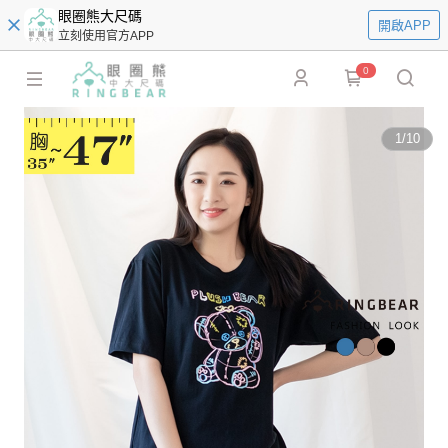
眼圈熊大尺碼
開啟APP
立刻使用官方APP
0
1
/
10