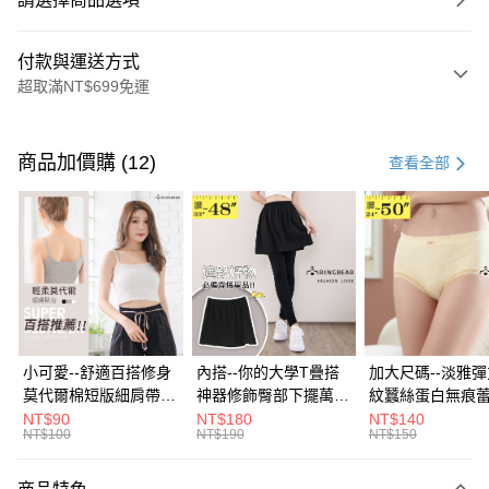
付款與運送方式
超取滿NT$699免運
付款方式
信用卡一次付款
商品加價購 (12)
查看全部
超商取貨付款
LINE Pay
Apple Pay
街口支付
悠遊付
小可愛--舒適百搭修身
內搭--你的大學T疊搭
加大尺碼--淡雅
莫代爾棉短版細肩帶素
神器修飾臀部下擺萬用
紋蠶絲蛋白無痕
Google Pay
色背心(白.黑.灰L-2L)-
內搭裙/遮臀裙(黑2L-
角內褲(白.粉.藍.黃
NT$90
NT$180
NT$140
NT$100
NT$190
NT$150
U582眼圈熊中大尺碼
6L)-Q155眼圈熊中大
3L)-L28眼圈熊
全盈+PAY
尺碼
碼
大哥付你分期