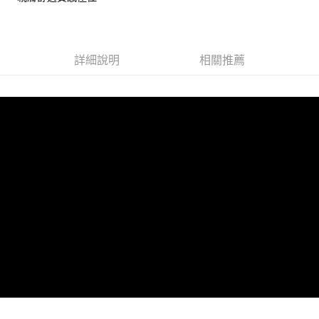
宅配
【注意事項】
１．透過由恩沛科技股份有限公司提供之「AFTEE先享後付」服務完成之交
每筆NT$100，滿NT$1,000(含以上)免運費
易，需依本服務之必要範圍內提供個人資料，並將交易相關給付款項請求債
權轉讓予恩沛科技股份有限公司。
詳細說明
相關推薦
２．關於個人資料處理事宜，請瀏覽以下網址：
https://aftee.tw/terms/#terms3
３．未成年的使用者請事先徵得法定代理人或監護人之同意方可使用
「AFTEE先享後付」，若未經同意申辦者引起之損失，本公司不負相關責
任。
４．使用「AFTEE先享後付」時，將依據個別帳號之用戶狀況，依本公司即
時審查核予不同之上限額度；若仍有額度不足之情形，本公司將視審查結果
請求用戶進行身份認證。
５．嚴禁一人註冊多個帳號或使用他人資訊註冊。若發現惡意使用之情形，
恩沛科技股份有限公司將有權停止該用戶之使用額度並採取法律行動。