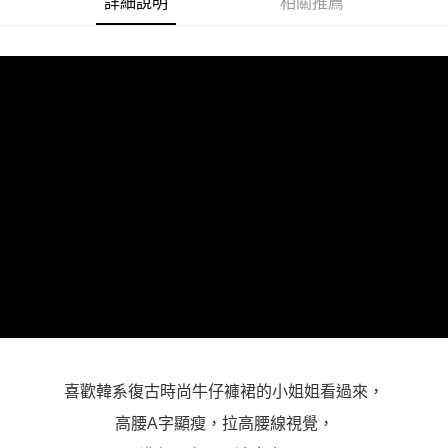
詳細說明
相關推薦
３．未成年的使用者請事先徵得法定代理人或監護人之同意方可使用
「AFTEE先享後付」，若未經同意申辦者引起之損失，本公司不負相關責
任。
４．使用「AFTEE先享後付」時，將依據個別帳號之用戶狀況，依本公司即
時審查核予不同之上限額度；若仍有額度不足之情形，本公司將視審查結果
請求用戶進行身份認證。
５．嚴禁一人註冊多個帳號或使用他人資訊註冊。若發現惡意使用之情形，
恩沛科技股份有限公司將有權停止該用戶之使用額度並採取法律行動。
喜歡韓系復古時尚牛仔褲裙的小姐姐看過來，
高腰A字顯瘦，拉高腰線視覺，