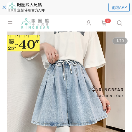
眼圈熊大尺碼
開啟APP
立刻使用官方APP
0
1
/
10