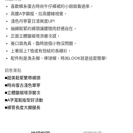
成交易。
ATM付款
AFTEE先享後付是「在收到商品之後才付款」的支付方式。 讓您購物簡單
喜歡韓系復古時尚牛仔褲裙的小姐姐看過來，
3.實際核准額度、可分期數及費用金額請依後續交易確認頁面所載為準。
便利好安心！
4.訂單成立30分鐘內，如未前往確認交易或遇審核未通過，訂單將自動取
高腰A字顯瘦，拉高腰線視覺，
１．簡單：不需註冊會員、不需綁卡、不需儲值。
運送方式
消。如遇「轉專審核」未通過狀況，表示未達大哥付你分期系統評分，恕無
２．便利：只要手機號碼，簡訊認證，即可結帳。
淺色丹寧夏日清爽度UP!
法說明評估內容。
３．安心：先確認商品／服務後，再付款。
全家取貨付款
抽繩鬆緊的褲頭讓腰間肉舒適自在，
【繳款方式說明】
1.分期款項不併入電信帳單，「大哥付你分期」於每月結算日後寄送繳費提
每筆NT$70，滿NT$699(含以上)免運費
正面立體皺褶增添層次感，
【「AFTEE先享後付」結帳流程】
醒簡訊。
１．於結帳方式選擇「AFTEE先享後付」後，將跳轉至「AFTEE先享後付」
後口袋為真，臨時放個小物沒問題，
2.透過簡訊連結打開帳單後，可選擇「超商條碼／台灣大直營門市／銀行轉
付款後全家取貨
結帳頁面，進行簡訊認證並確認金額後，即可完成結帳。
帳／街口支付／iPASS MONEY」等通路繳費。
上著搭上T恤或有扭結的長襯衫，
２．訂單成立數日內，您將收到繳費通知簡訊。
每筆NT$70，滿NT$699(含以上)免運費
３．收到繳費通知簡訊後14天內，點擊此簡訊中的連結，可透過四大超商／
配件則是漁夫帽、棒球帽，時尚LOOK就是這麼簡單!
【注意事項】
ATM／網路銀行／等多元方式進行付款，方視為交易完成。
7-11取貨付款
1.本服務係由「台灣大哥大股份有限公司」（以下簡稱本公司）所提供，讓
※ 請注意：結帳手續完成當下不需立刻繳費，但若您需要取消訂單，請聯絡
銷售重點
用戶於交易時，得透過本服務購買商品或服務，並由商店將買賣／分期付款
每筆NT$70，滿NT$799(含以上)免運費
購買商品的店家。未經商家同意取消之訂單仍視為有效，需透過AFTEE先享
買賣價金債權讓與本公司後，依約使用本公司帳單繳交帳款。
■甜美鬆緊繫帶褲頭
後付繳納相關費用。
2.基於同意付款使用「大哥付你分期」之契約關係目的，商店將以您的個人
付款後7-11取貨
※ 交易是否成功請以「AFTEE先享後付 」之結帳頁面顯示為準，若有關於
■時尚復古淺色單寧
資料（包含姓名、電話或地址）提供予台灣大哥大進項蒐集、處理及利用，
是否繳費成功／繳費後需取消欲退款等相關疑問，請聯繫「AFTEE先享後付
■立體皺褶增添層次
每筆NT$70，滿NT$699(含以上)免運費
由本公司與您本人進行分期帳單所需資料之確認、核對及更正。
客戶支援中心」
https://netprotections.freshdesk.com/support/home
3.完整用戶服務條款，請詳閱以下連結：
https://oppay.tw/userRule
■A字寬鬆版型好活動
宅配
【注意事項】
■褲管長度大顯腿長
１．透過由恩沛科技股份有限公司提供之「AFTEE先享後付」服務完成之交
每筆NT$100，滿NT$1,000(含以上)免運費
易，需依本服務之必要範圍內提供個人資料，並將交易相關給付款項請求債
權轉讓予恩沛科技股份有限公司。
２．關於個人資料處理事宜，請瀏覽以下網址：
https://aftee.tw/terms/#terms3