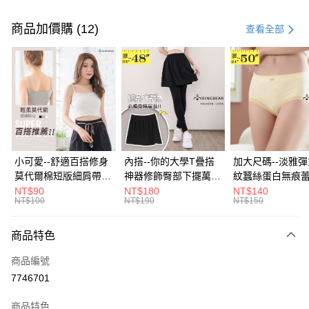
付款方式
信用卡一次付款
商品加價購 (12)
查看全部
超商取貨付款
LINE Pay
Apple Pay
街口支付
悠遊付
小可愛--舒適百搭修身
內搭--你的大學T疊搭
加大尺碼--淡雅
莫代爾棉短版細肩帶素
神器修飾臀部下擺萬用
紋蠶絲蛋白無痕
Google Pay
色背心(白.黑.灰L-2L)-
內搭裙/遮臀裙(黑2L-
角內褲(白.粉.藍.黃
NT$90
NT$180
NT$140
NT$100
NT$190
NT$150
U582眼圈熊中大尺碼
6L)-Q155眼圈熊中大
3L)-L28眼圈熊
全盈+PAY
尺碼
碼
大哥付你分期
商品特色
相關說明
商品編號
【大哥付你分期使用說明】
AFTEE先享後付
1.本服務由台灣大哥大提供，台灣大哥大用戶可立即使用無須另外申請。
7746701
2.付款方式選擇「大哥付你分期」，訂單成立後會自動跳轉到大哥付的交易
相關說明
流程，驗證手機門號後，選擇欲分期的期數、繳款截止日，確認付款後即完
商品特色
【關於「AFTEE先享後付」】