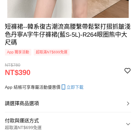
短褲裙--韓系復古潮流高腰繫帶鬆緊打摺抓皺淺
色丹寧A字牛仔褲裙(藍S-5L)-R264眼圈熊中大
尺碼
App 獨享活動
超取滿NT$699免運
NT$780
NT$390
App 結帳可享專屬活動優惠價
立即下載
請選擇商品選項
付款與運送方式
超取滿NT$699免運