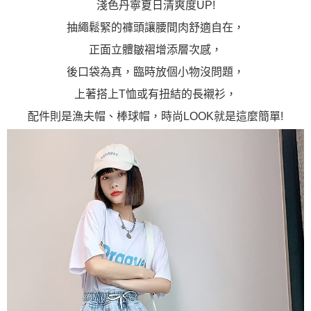
淺色丹寧夏日清爽度UP!
抽繩鬆緊的褲頭讓腰間肉舒適自在，
正面立體皺褶增添層次感，
後口袋為真，臨時放個小物沒問題，
上著搭上T恤或有扭結的長襯衫，
配件則是漁夫帽、棒球帽，時尚LOOK就是這麼簡單!