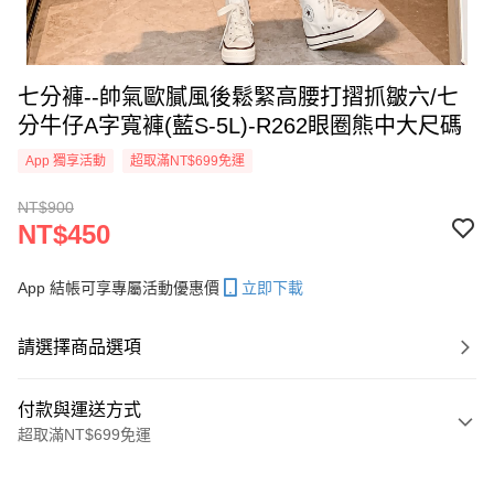
七分褲--帥氣歐膩風後鬆緊高腰打摺抓皺六/七
分牛仔A字寬褲(藍S-5L)-R262眼圈熊中大尺碼
App 獨享活動
超取滿NT$699免運
NT$900
NT$450
App 結帳可享專屬活動優惠價
立即下載
請選擇商品選項
付款與運送方式
超取滿NT$699免運
付款方式