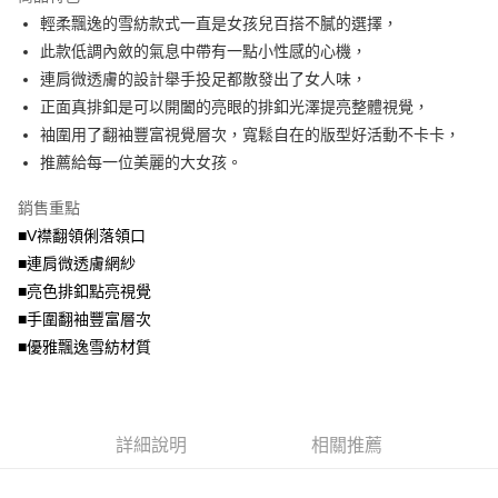
成交易。
ATM付款
AFTEE先享後付是「在收到商品之後才付款」的支付方式。 讓您購物簡單
輕柔飄逸的雪紡款式一直是女孩兒百搭不膩的選擇，
3.實際核准額度、可分期數及費用金額請依後續交易確認頁面所載為準。
便利好安心！
4.訂單成立30分鐘內，如未前往確認交易或遇審核未通過，訂單將自動取
此款低調內斂的氣息中帶有一點小性感的心機，
１．簡單：不需註冊會員、不需綁卡、不需儲值。
運送方式
消。如遇「轉專審核」未通過狀況，表示未達大哥付你分期系統評分，恕無
２．便利：只要手機號碼，簡訊認證，即可結帳。
連肩微透膚的設計舉手投足都散發出了女人味，
法說明評估內容。
３．安心：先確認商品／服務後，再付款。
全家取貨付款
正面真排釦是可以開闔的亮眼的排釦光澤提亮整體視覺，
【繳款方式說明】
1.分期款項不併入電信帳單，「大哥付你分期」於每月結算日後寄送繳費提
每筆NT$70，滿NT$699(含以上)免運費
袖圍用了翻袖豐富視覺層次，寬鬆自在的版型好活動不卡卡，
【「AFTEE先享後付」結帳流程】
醒簡訊。
１．於結帳方式選擇「AFTEE先享後付」後，將跳轉至「AFTEE先享後付」
推薦給每一位美麗的大女孩。
2.透過簡訊連結打開帳單後，可選擇「超商條碼／台灣大直營門市／銀行轉
付款後全家取貨
結帳頁面，進行簡訊認證並確認金額後，即可完成結帳。
帳／街口支付／iPASS MONEY」等通路繳費。
２．訂單成立數日內，您將收到繳費通知簡訊。
每筆NT$70，滿NT$699(含以上)免運費
銷售重點
３．收到繳費通知簡訊後14天內，點擊此簡訊中的連結，可透過四大超商／
【注意事項】
■V襟翻領俐落領口
ATM／網路銀行／等多元方式進行付款，方視為交易完成。
7-11取貨付款
1.本服務係由「台灣大哥大股份有限公司」（以下簡稱本公司）所提供，讓
※ 請注意：結帳手續完成當下不需立刻繳費，但若您需要取消訂單，請聯絡
■連肩微透膚網紗
用戶於交易時，得透過本服務購買商品或服務，並由商店將買賣／分期付款
每筆NT$70，滿NT$799(含以上)免運費
購買商品的店家。未經商家同意取消之訂單仍視為有效，需透過AFTEE先享
買賣價金債權讓與本公司後，依約使用本公司帳單繳交帳款。
■亮色排釦點亮視覺
後付繳納相關費用。
2.基於同意付款使用「大哥付你分期」之契約關係目的，商店將以您的個人
付款後7-11取貨
※ 交易是否成功請以「AFTEE先享後付 」之結帳頁面顯示為準，若有關於
■手圍翻袖豐富層次
資料（包含姓名、電話或地址）提供予台灣大哥大進項蒐集、處理及利用，
是否繳費成功／繳費後需取消欲退款等相關疑問，請聯繫「AFTEE先享後付
■優雅飄逸雪紡材質
每筆NT$70，滿NT$699(含以上)免運費
由本公司與您本人進行分期帳單所需資料之確認、核對及更正。
客戶支援中心」
https://netprotections.freshdesk.com/support/home
3.完整用戶服務條款，請詳閱以下連結：
https://oppay.tw/userRule
宅配
【注意事項】
１．透過由恩沛科技股份有限公司提供之「AFTEE先享後付」服務完成之交
每筆NT$100，滿NT$1,000(含以上)免運費
易，需依本服務之必要範圍內提供個人資料，並將交易相關給付款項請求債
詳細說明
相關推薦
權轉讓予恩沛科技股份有限公司。
２．關於個人資料處理事宜，請瀏覽以下網址：
https://aftee.tw/terms/#terms3