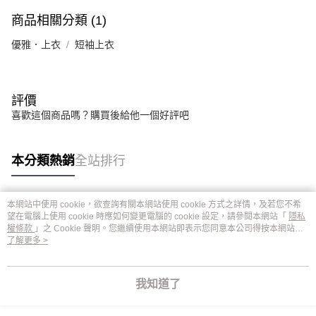
商品相關分類 (1)
優雅．上衣
短袖上衣
評價
喜歡這個商品嗎？購買後給他一個好評吧
本分類熱銷
全站排行
本網站中使用 cookie，欲查詢有關本網站使用 cookie 方式之詳情，及若您不希
熱門標籤
望在電腦上使用 cookie 時應如何變更電腦的 cookie 設定，請參閱本網站「
隱私
權條款
」之 Cookie 聲明。您繼續使用本網站即表示您同意本公司得按本網站使
用條款之 Cookie 聲明使用 cookie。
了解更多 >
我知道了