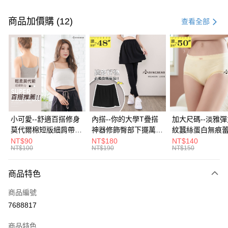
付款方式
信用卡一次付款
商品加價購 (12)
查看全部
超商取貨付款
LINE Pay
Apple Pay
街口支付
悠遊付
小可愛--舒適百搭修身
內搭--你的大學T疊搭
加大尺碼--淡雅
莫代爾棉短版細肩帶素
神器修飾臀部下擺萬用
紋蠶絲蛋白無痕
Google Pay
色背心(白.黑.灰L-2L)-
內搭裙/遮臀裙(黑2L-
角內褲(白.粉.藍.黃
NT$90
NT$180
NT$140
NT$100
NT$190
NT$150
U582眼圈熊中大尺碼
6L)-Q155眼圈熊中大
3L)-L28眼圈熊
全盈+PAY
尺碼
碼
大哥付你分期
商品特色
相關說明
商品編號
【大哥付你分期使用說明】
AFTEE先享後付
1.本服務由台灣大哥大提供，台灣大哥大用戶可立即使用無須另外申請。
7688817
2.付款方式選擇「大哥付你分期」，訂單成立後會自動跳轉到大哥付的交易
相關說明
流程，驗證手機門號後，選擇欲分期的期數、繳款截止日，確認付款後即完
商品特色
【關於「AFTEE先享後付」】