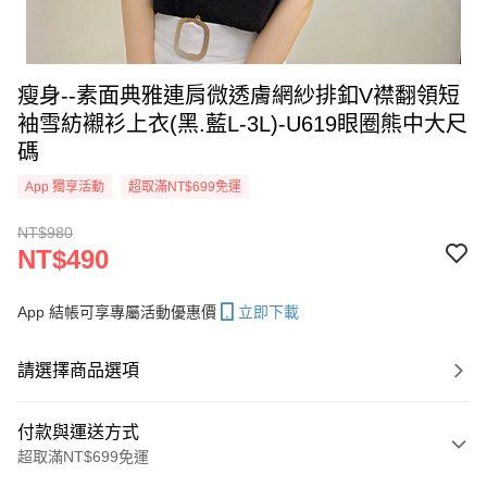
瘦身--素面典雅連肩微透膚網紗排釦V襟翻領短
袖雪紡襯衫上衣(黑.藍L-3L)-U619眼圈熊中大尺
碼
App 獨享活動
超取滿NT$699免運
NT$980
NT$490
App 結帳可享專屬活動優惠價
立即下載
請選擇商品選項
付款與運送方式
超取滿NT$699免運