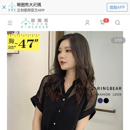
眼圈熊大尺碼
開啟APP
立刻使用官方APP
0
1
/
10