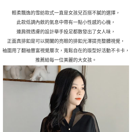
３．未成年的使用者請事先徵得法定代理人或監護人之同意方可使用
「AFTEE先享後付」，若未經同意申辦者引起之損失，本公司不負相關責
輕柔飄逸的雪紡款式一直是女孩兒百搭不膩的選擇，
任。
４．使用「AFTEE先享後付」時，將依據個別帳號之用戶狀況，依本公司即
此款低調內斂的氣息中帶有一點小性感的心機，
時審查核予不同之上限額度；若仍有額度不足之情形，本公司將視審查結果
連肩微透膚的設計舉手投足都散發出了女人味，
請求用戶進行身份認證。
５．嚴禁一人註冊多個帳號或使用他人資訊註冊。若發現惡意使用之情形，
正面真排釦是可以開闔的亮眼的排釦光澤提亮整體視覺，
恩沛科技股份有限公司將有權停止該用戶之使用額度並採取法律行動。
袖圍用了翻袖豐富視覺層次，寬鬆自在的版型好活動不卡卡，
推薦給每一位美麗的大女孩。