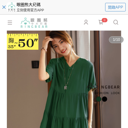
眼圈熊大尺碼
開啟APP
立刻使用官方APP
0
1
/
10