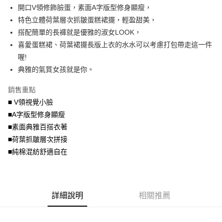
成交易。
ATM付款
AFTEE先享後付是「在收到商品之後才付款」的支付方式。 讓您購物簡單
開口V領修飾臉蛋，素面A字版型修身顯瘦，
3.實際核准額度、可分期數及費用金額請依後續交易確認頁面所載為準。
便利好安心！
4.訂單成立30分鐘內，如未前往確認交易或遇審核未通過，訂單將自動取
特色立體荷葉層次抓皺蛋糕裙擺，輕盈甜美，
１．簡單：不需註冊會員、不需綁卡、不需儲值。
運送方式
消。如遇「轉專審核」未通過狀況，表示未達大哥付你分期系統評分，恕無
２．便利：只要手機號碼，簡訊認證，即可結帳。
搭配簡單的長褲就是優雅的淑女LOOK，
法說明評估內容。
３．安心：先確認商品／服務後，再付款。
全家取貨付款
喜愛蛋糕裙、荷葉裙擺長版上衣的水水可以考慮打包帶走這一件
【繳款方式說明】
1.分期款項不併入電信帳單，「大哥付你分期」於每月結算日後寄送繳費提
每筆NT$70，滿NT$699(含以上)免運費
喔!
【「AFTEE先享後付」結帳流程】
醒簡訊。
１．於結帳方式選擇「AFTEE先享後付」後，將跳轉至「AFTEE先享後付」
典雅的氣質女孩就是你。
2.透過簡訊連結打開帳單後，可選擇「超商條碼／台灣大直營門市／銀行轉
付款後全家取貨
結帳頁面，進行簡訊認證並確認金額後，即可完成結帳。
帳／街口支付／iPASS MONEY」等通路繳費。
２．訂單成立數日內，您將收到繳費通知簡訊。
每筆NT$70，滿NT$699(含以上)免運費
銷售重點
３．收到繳費通知簡訊後14天內，點擊此簡訊中的連結，可透過四大超商／
【注意事項】
■ V領視覺小臉
ATM／網路銀行／等多元方式進行付款，方視為交易完成。
7-11取貨付款
1.本服務係由「台灣大哥大股份有限公司」（以下簡稱本公司）所提供，讓
※ 請注意：結帳手續完成當下不需立刻繳費，但若您需要取消訂單，請聯絡
■A字版型修身顯瘦
用戶於交易時，得透過本服務購買商品或服務，並由商店將買賣／分期付款
每筆NT$70，滿NT$799(含以上)免運費
購買商品的店家。未經商家同意取消之訂單仍視為有效，需透過AFTEE先享
買賣價金債權讓與本公司後，依約使用本公司帳單繳交帳款。
■素面典雅百搭衣著
後付繳納相關費用。
2.基於同意付款使用「大哥付你分期」之契約關係目的，商店將以您的個人
付款後7-11取貨
※ 交易是否成功請以「AFTEE先享後付 」之結帳頁面顯示為準，若有關於
■荷葉抓皺層次拼接
資料（包含姓名、電話或地址）提供予台灣大哥大進項蒐集、處理及利用，
是否繳費成功／繳費後需取消欲退款等相關疑問，請聯繫「AFTEE先享後付
■純棉混紡舒適自在
每筆NT$70，滿NT$699(含以上)免運費
由本公司與您本人進行分期帳單所需資料之確認、核對及更正。
客戶支援中心」
https://netprotections.freshdesk.com/support/home
3.完整用戶服務條款，請詳閱以下連結：
https://oppay.tw/userRule
宅配
【注意事項】
１．透過由恩沛科技股份有限公司提供之「AFTEE先享後付」服務完成之交
每筆NT$100，滿NT$1,000(含以上)免運費
易，需依本服務之必要範圍內提供個人資料，並將交易相關給付款項請求債
詳細說明
相關推薦
權轉讓予恩沛科技股份有限公司。
２．關於個人資料處理事宜，請瀏覽以下網址：
https://aftee.tw/terms/#terms3