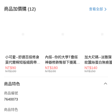
付款方式
信用卡一次付款
商品加價購 (12)
查看全部
超商取貨付款
LINE Pay
Apple Pay
街口支付
悠遊付
小可愛--舒適百搭修身
內搭--你的大學T疊搭
加大尺碼--淡雅
莫代爾棉短版細肩帶素
神器修飾臀部下擺萬用
紋蠶絲蛋白無痕
Google Pay
色背心(白.黑.灰L-2L)-
內搭裙/遮臀裙(黑2L-
角內褲(白.粉.藍.黃
NT$90
NT$180
NT$140
NT$100
NT$190
NT$150
U582眼圈熊中大尺碼
6L)-Q155眼圈熊中大
3L)-L28眼圈熊
全盈+PAY
尺碼
碼
大哥付你分期
商品特色
相關說明
商品編號
【大哥付你分期使用說明】
AFTEE先享後付
1.本服務由台灣大哥大提供，台灣大哥大用戶可立即使用無須另外申請。
7640073
2.付款方式選擇「大哥付你分期」，訂單成立後會自動跳轉到大哥付的交易
相關說明
流程，驗證手機門號後，選擇欲分期的期數、繳款截止日，確認付款後即完
商品特色
【關於「AFTEE先享後付」】