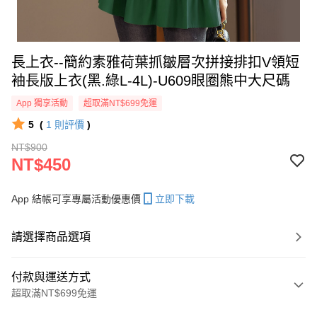
長上衣--簡約素雅荷葉抓皺層次拼接排扣V領短
袖長版上衣(黑.綠L-4L)-U609眼圈熊中大尺碼
App 獨享活動
超取滿NT$699免運
5
(
1
則評價
)
NT$900
NT$450
App 結帳可享專屬活動優惠價
立即下載
請選擇商品選項
付款與運送方式
超取滿NT$699免運