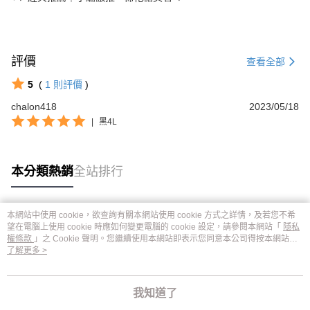
評價
查看全部
5
(
1
則評價
)
chalon418
2023/05/18
|
黑4L
本分類熱銷
全站排行
本網站中使用 cookie，欲查詢有關本網站使用 cookie 方式之詳情，及若您不希
熱門標籤
望在電腦上使用 cookie 時應如何變更電腦的 cookie 設定，請參閱本網站「
隱私
權條款
」之 Cookie 聲明。您繼續使用本網站即表示您同意本公司得按本網站使
用條款之 Cookie 聲明使用 cookie。
了解更多 >
我知道了