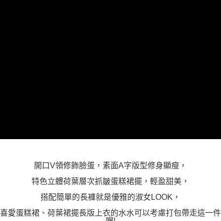
３．未成年的使用者請事先徵得法定代理人或監護人之同意方可使用
「AFTEE先享後付」，若未經同意申辦者引起之損失，本公司不負相關責
任。
４．使用「AFTEE先享後付」時，將依據個別帳號之用戶狀況，依本公司即
時審查核予不同之上限額度；若仍有額度不足之情形，本公司將視審查結果
請求用戶進行身份認證。
５．嚴禁一人註冊多個帳號或使用他人資訊註冊。若發現惡意使用之情形，
恩沛科技股份有限公司將有權停止該用戶之使用額度並採取法律行動。
開口V領修飾臉蛋，素面A字版型修身顯瘦，
特色立體荷葉層次抓皺蛋糕裙擺，輕盈甜美，
搭配簡單的長褲就是優雅的淑女LOOK，
喜愛蛋糕裙、荷葉裙擺長版上衣的水水可以考慮打包帶走這一件
喔!