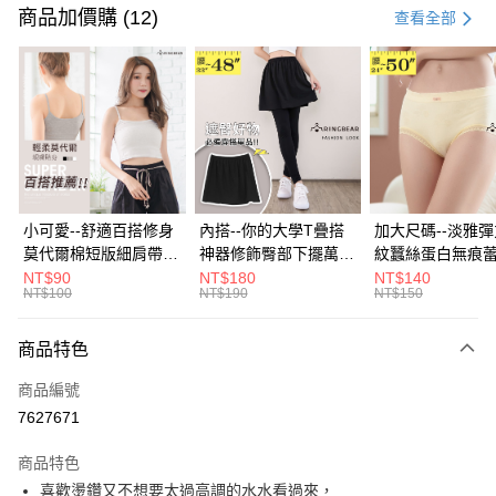
信用卡一次付款
商品加價購 (12)
查看全部
超商取貨付款
LINE Pay
Apple Pay
街口支付
悠遊付
小可愛--舒適百搭修身
內搭--你的大學T疊搭
加大尺碼--淡雅
莫代爾棉短版細肩帶素
神器修飾臀部下擺萬用
紋蠶絲蛋白無痕
Google Pay
色背心(白.黑.灰L-2L)-
內搭裙/遮臀裙(黑2L-
角內褲(白.粉.藍.黃
NT$90
NT$180
NT$140
NT$100
NT$190
NT$150
U582眼圈熊中大尺碼
6L)-Q155眼圈熊中大
3L)-L28眼圈熊
全盈+PAY
尺碼
碼
大哥付你分期
商品特色
相關說明
商品編號
【大哥付你分期使用說明】
AFTEE先享後付
1.本服務由台灣大哥大提供，台灣大哥大用戶可立即使用無須另外申請。
7627671
2.付款方式選擇「大哥付你分期」，訂單成立後會自動跳轉到大哥付的交易
相關說明
流程，驗證手機門號後，選擇欲分期的期數、繳款截止日，確認付款後即完
商品特色
【關於「AFTEE先享後付」】
成交易。
ATM付款
AFTEE先享後付是「在收到商品之後才付款」的支付方式。 讓您購物簡單
喜歡燙鑽又不想要太過高調的水水看過來，
3.實際核准額度、可分期數及費用金額請依後續交易確認頁面所載為準。