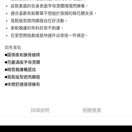
便利好安心！
4.訂單成立30分鐘內，如未前往確認交易或遇審核未通過，訂單將自動取
這款素面的衣身表面字母燙鑽隱隱閃爍著，
１．簡單：不需註冊會員、不需綁卡、不需儲值。
運送方式
消。如遇「轉專審核」未通過狀況，表示未達大哥付你分期系統評分，恕無
２．便利：只要手機號碼，簡訊認證，即可結帳。
適合喜歡有點奢華不想過於張揚的棉花糖女孩，
法說明評估內容。
３．安心：先確認商品／服務後，再付款。
全家取貨付款
寬鬆版型遮肉顯瘦自在好活動，
【繳款方式說明】
1.分期款項不併入電信帳單，「大哥付你分期」於每月結算日後寄送繳費提
每筆NT$70，滿NT$699(含以上)免運費
柔軟親膚的布料好穿不刺膚，
【「AFTEE先享後付」結帳流程】
醒簡訊。
１．於結帳方式選擇「AFTEE先享後付」後，將跳轉至「AFTEE先享後付」
在家悠閒追劇或是快速外出穿搭一件搞定~
2.透過簡訊連結打開帳單後，可選擇「超商條碼／台灣大直營門市／銀行轉
付款後全家取貨
結帳頁面，進行簡訊認證並確認金額後，即可完成結帳。
帳／街口支付／iPASS MONEY」等通路繳費。
２．訂單成立數日內，您將收到繳費通知簡訊。
每筆NT$70，滿NT$699(含以上)免運費
銷售重點
３．收到繳費通知簡訊後14天內，點擊此簡訊中的連結，可透過四大超商／
【注意事項】
■圓領柔和鎖骨線條
ATM／網路銀行／等多元方式進行付款，方視為交易完成。
7-11取貨付款
1.本服務係由「台灣大哥大股份有限公司」（以下簡稱本公司）所提供，讓
※ 請注意：結帳手續完成當下不需立刻繳費，但若您需要取消訂單，請聯絡
■亮麗滿版字母燙鑽
用戶於交易時，得透過本服務購買商品或服務，並由商店將買賣／分期付款
每筆NT$70，滿NT$799(含以上)免運費
購買商品的店家。未經商家同意取消之訂單仍視為有效，需透過AFTEE先享
買賣價金債權讓與本公司後，依約使用本公司帳單繳交帳款。
■棉質親膚觸感佳
後付繳納相關費用。
2.基於同意付款使用「大哥付你分期」之契約關係目的，商店將以您的個人
付款後7-11取貨
※ 交易是否成功請以「AFTEE先享後付 」之結帳頁面顯示為準，若有關於
■寬鬆版型遮肉顯瘦
資料（包含姓名、電話或地址）提供予台灣大哥大進項蒐集、處理及利用，
是否繳費成功／繳費後需取消欲退款等相關疑問，請聯繫「AFTEE先享後付
■休閒舒適值得擁有
每筆NT$70，滿NT$699(含以上)免運費
由本公司與您本人進行分期帳單所需資料之確認、核對及更正。
客戶支援中心」
https://netprotections.freshdesk.com/support/home
3.完整用戶服務條款，請詳閱以下連結：
https://oppay.tw/userRule
宅配
【注意事項】
１．透過由恩沛科技股份有限公司提供之「AFTEE先享後付」服務完成之交
每筆NT$100，滿NT$1,000(含以上)免運費
易，需依本服務之必要範圍內提供個人資料，並將交易相關給付款項請求債
詳細說明
相關推薦
權轉讓予恩沛科技股份有限公司。
２．關於個人資料處理事宜，請瀏覽以下網址：
https://aftee.tw/terms/#terms3
３．未成年的使用者請事先徵得法定代理人或監護人之同意方可使用