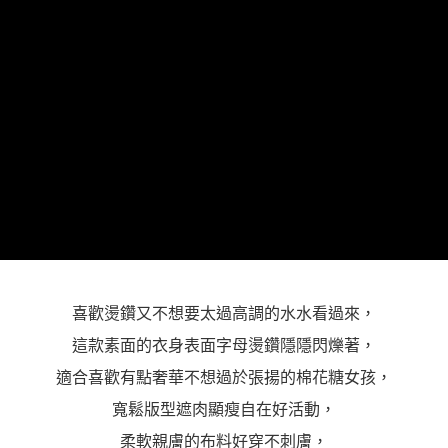
「AFTEE先享後付」，若未經同意申辦者引起之損失，本公司不負相關責
任。
４．使用「AFTEE先享後付」時，將依據個別帳號之用戶狀況，依本公司即
時審查核予不同之上限額度；若仍有額度不足之情形，本公司將視審查結果
請求用戶進行身份認證。
５．嚴禁一人註冊多個帳號或使用他人資訊註冊。若發現惡意使用之情形，
恩沛科技股份有限公司將有權停止該用戶之使用額度並採取法律行動。
喜歡燙鑽又不想要太過高調的水水看過來，
這款素面的衣身表面字母燙鑽隱隱閃爍著，
適合喜歡有點奢華不想過於張揚的棉花糖女孩，
寬鬆版型遮肉顯瘦自在好活動，
柔軟親膚的布料好穿不刺膚，