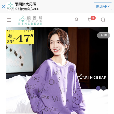
眼圈熊大尺碼
開啟APP
立刻使用官方APP
0
1
/
10