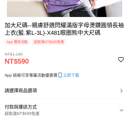
加大尺碼--親膚舒適閃耀滿版字母燙鑽圓領長袖
上衣(藍.紫L-3L)-X481眼圈熊中大尺碼
App 獨享活動
超取滿NT$699免運
NT$1,180
NT$590
App 結帳可享專屬活動優惠價
立即下載
請選擇商品選項
付款與運送方式
超取滿NT$699免運
付款方式