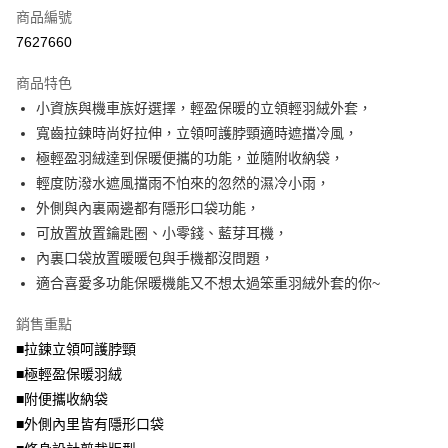
商品編號
【大哥付你分期使用說明】
AFTEE先享後付
1.本服務由台灣大哥大提供，台灣大哥大用戶可立即使用無須另外申請。
7627660
2.付款方式選擇「大哥付你分期」，訂單成立後會自動跳轉到大哥付的交易
相關說明
流程，驗證手機門號後，選擇欲分期的期數、繳款截止日，確認付款後即完
商品特色
【關於「AFTEE先享後付」】
成交易。
ATM付款
AFTEE先享後付是「在收到商品之後才付款」的支付方式。 讓您購物簡單
小資族與機車族好選擇，輕盈保暖的立領輕羽絨外套，
3.實際核准額度、可分期數及費用金額請依後續交易確認頁面所載為準。
便利好安心！
4.訂單成立30分鐘內，如未前往確認交易或遇審核未通過，訂單將自動取
寬齒拉鍊時尚好拉伸，立領呵護脖頸適時遮擋冷風，
１．簡單：不需註冊會員、不需綁卡、不需儲值。
運送方式
消。如遇「轉專審核」未通過狀況，表示未達大哥付你分期系統評分，恕無
２．便利：只要手機號碼，簡訊認證，即可結帳。
極輕盈羽絨達到保暖便攜的功能，並隨附收納袋，
法說明評估內容。
３．安心：先確認商品／服務後，再付款。
全家取貨付款
輕度防潑水遮風擋雨不怕來的忽然的濕冷小雨，
【繳款方式說明】
1.分期款項不併入電信帳單，「大哥付你分期」於每月結算日後寄送繳費提
每筆NT$70，滿NT$699(含以上)免運費
外側與內裏兩邊都有隱形口袋功能，
【「AFTEE先享後付」結帳流程】
醒簡訊。
１．於結帳方式選擇「AFTEE先享後付」後，將跳轉至「AFTEE先享後付」
可放置放置鑰匙圈、小零錢、藍芽耳機，
2.透過簡訊連結打開帳單後，可選擇「超商條碼／台灣大直營門市／銀行轉
付款後全家取貨
結帳頁面，進行簡訊認證並確認金額後，即可完成結帳。
帳／街口支付／iPASS MONEY」等通路繳費。
內裏口袋放置暖暖包與手機都沒問題，
２．訂單成立數日內，您將收到繳費通知簡訊。
每筆NT$70，滿NT$699(含以上)免運費
３．收到繳費通知簡訊後14天內，點擊此簡訊中的連結，可透過四大超商／
適合喜愛多功能保暖機能又不想太過笨重羽絨外套的你~
【注意事項】
ATM／網路銀行／等多元方式進行付款，方視為交易完成。
7-11取貨付款
1.本服務係由「台灣大哥大股份有限公司」（以下簡稱本公司）所提供，讓
※ 請注意：結帳手續完成當下不需立刻繳費，但若您需要取消訂單，請聯絡
銷售重點
用戶於交易時，得透過本服務購買商品或服務，並由商店將買賣／分期付款
每筆NT$70，滿NT$799(含以上)免運費
購買商品的店家。未經商家同意取消之訂單仍視為有效，需透過AFTEE先享
買賣價金債權讓與本公司後，依約使用本公司帳單繳交帳款。
■拉鍊立領呵護脖頸
後付繳納相關費用。
2.基於同意付款使用「大哥付你分期」之契約關係目的，商店將以您的個人
付款後7-11取貨
※ 交易是否成功請以「AFTEE先享後付 」之結帳頁面顯示為準，若有關於
■極輕盈保暖羽絨
資料（包含姓名、電話或地址）提供予台灣大哥大進項蒐集、處理及利用，
是否繳費成功／繳費後需取消欲退款等相關疑問，請聯繫「AFTEE先享後付
■附便攜收納袋
每筆NT$70，滿NT$699(含以上)免運費
由本公司與您本人進行分期帳單所需資料之確認、核對及更正。
客戶支援中心」
https://netprotections.freshdesk.com/support/home
3.完整用戶服務條款，請詳閱以下連結：
https://oppay.tw/userRule
■外側內里皆有隱形口袋
宅配
【注意事項】