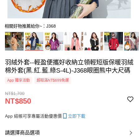
相關好物推薦給你~：J368
羽絨外套--輕盈便攜好收納立領輕短版保暖羽絨
棉外套(黑.紅.藍.綠S-4L)-J368眼圈熊中大尺碼
App 獨享活動
超取滿NT$699免運
NT$1,700
NT$850
App 結帳可享專屬活動優惠價
立即下載
請選擇商品選項