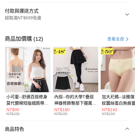
付款與運送方式
超取滿NT$699免運
付款方式
信用卡一次付款
商品加價購 (12)
查看全部
超商取貨付款
LINE Pay
Apple Pay
街口支付
悠遊付
小可愛--舒適百搭修身
內搭--你的大學T疊搭
加大尺碼--淡雅
莫代爾棉短版細肩帶素
神器修飾臀部下擺萬用
紋蠶絲蛋白無痕
Google Pay
色背心(白.黑.灰L-2L)-
內搭裙/遮臀裙(黑2L-
角內褲(白.粉.藍.黃
NT$90
NT$180
NT$140
NT$100
NT$190
NT$150
U582眼圈熊中大尺碼
6L)-Q155眼圈熊中大
3L)-L28眼圈熊
全盈+PAY
尺碼
碼
大哥付你分期
商品特色
相關說明