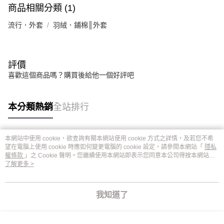
商品相關分類 (1)
流行．外套
羽絨．鋪棉║外套
評價
喜歡這個商品嗎？購買後給他一個好評吧
本分類熱銷
全站排行
本網站中使用 cookie，欲查詢有關本網站使用 cookie 方式之詳情，及若您不希
熱門標籤
望在電腦上使用 cookie 時應如何變更電腦的 cookie 設定，請參閱本網站「
隱私
權條款
」之 Cookie 聲明。您繼續使用本網站即表示您同意本公司得按本網站使
用條款之 Cookie 聲明使用 cookie。
了解更多 >
我知道了