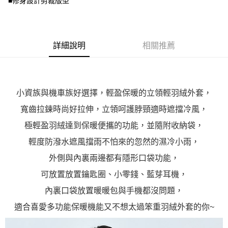
■修身設計剪裁版型
１．透過由恩沛科技股份有限公司提供之「AFTEE先享後付」服務完成之交
每筆NT$100，滿NT$1,000(含以上)免運費
易，需依本服務之必要範圍內提供個人資料，並將交易相關給付款項請求債
權轉讓予恩沛科技股份有限公司。
２．關於個人資料處理事宜，請瀏覽以下網址：
https://aftee.tw/terms/#terms3
詳細說明
相關推薦
３．未成年的使用者請事先徵得法定代理人或監護人之同意方可使用
「AFTEE先享後付」，若未經同意申辦者引起之損失，本公司不負相關責
任。
４．使用「AFTEE先享後付」時，將依據個別帳號之用戶狀況，依本公司即
時審查核予不同之上限額度；若仍有額度不足之情形，本公司將視審查結果
小資族與機車族好選擇，輕盈保暖的立領輕羽絨外套，
請求用戶進行身份認證。
５．嚴禁一人註冊多個帳號或使用他人資訊註冊。若發現惡意使用之情形，
寬齒拉鍊時尚好拉伸，立領呵護脖頸適時遮擋冷風，
恩沛科技股份有限公司將有權停止該用戶之使用額度並採取法律行動。
極輕盈羽絨達到保暖便攜的功能，並隨附收納袋，
輕度防潑水遮風擋雨不怕來的忽然的濕冷小雨，
外側與內裏兩邊都有隱形口袋功能，
可放置放置鑰匙圈、小零錢、藍芽耳機，
內裏口袋放置暖暖包與手機都沒問題，
適合喜愛多功能保暖機能又不想太過笨重羽絨外套的你~