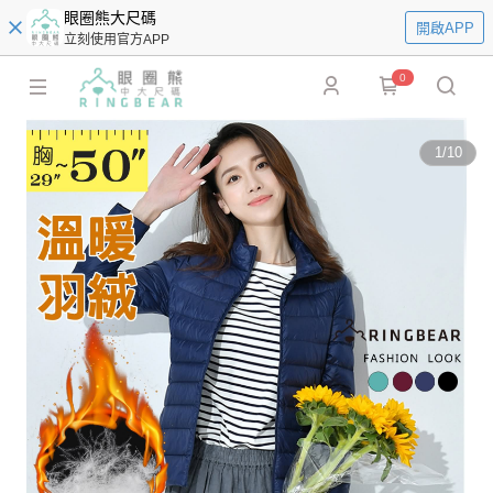
眼圈熊大尺碼
開啟APP
立刻使用官方APP
0
1
/
10