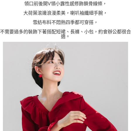
３．未成年的使用者請事先徵得法定代理人或監護人之同意方可使用
領口前後開V領小露性感修飾鎖骨線條，
「AFTEE先享後付」，若未經同意申辦者引起之損失，本公司不負相關責
大荷葉滾邊浪漫柔美，喇叭袖纖細手腕，
任。
４．使用「AFTEE先享後付」時，將依據個別帳號之用戶狀況，依本公司即
雪紡布料不悶熱四季都可穿搭，
時審查核予不同之上限額度；若仍有額度不足之情形，本公司將視審查結果
請求用戶進行身份認證。
不需要過多的裝飾下著搭配短裙、長褲、小包，約會辦公都很合
５．嚴禁一人註冊多個帳號或使用他人資訊註冊。若發現惡意使用之情形，
適。
恩沛科技股份有限公司將有權停止該用戶之使用額度並採取法律行動。