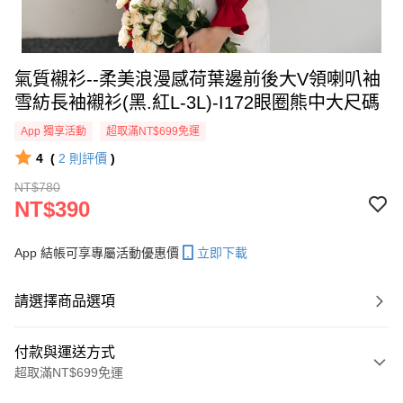
氣質襯衫--柔美浪漫感荷葉邊前後大V領喇叭袖
雪紡長袖襯衫(黑.紅L-3L)-I172眼圈熊中大尺碼
App 獨享活動
超取滿NT$699免運
4
(
2
則評價
)
NT$780
NT$390
App 結帳可享專屬活動優惠價
立即下載
請選擇商品選項
付款與運送方式
超取滿NT$699免運