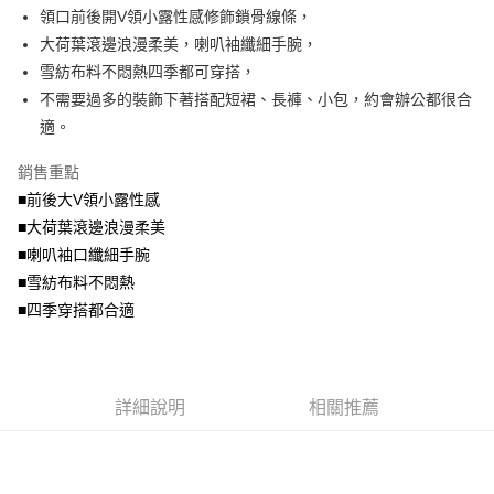
成交易。
ATM付款
AFTEE先享後付是「在收到商品之後才付款」的支付方式。 讓您購物簡單
領口前後開V領小露性感修飾鎖骨線條，
3.實際核准額度、可分期數及費用金額請依後續交易確認頁面所載為準。
便利好安心！
4.訂單成立30分鐘內，如未前往確認交易或遇審核未通過，訂單將自動取
大荷葉滾邊浪漫柔美，喇叭袖纖細手腕，
１．簡單：不需註冊會員、不需綁卡、不需儲值。
運送方式
消。如遇「轉專審核」未通過狀況，表示未達大哥付你分期系統評分，恕無
２．便利：只要手機號碼，簡訊認證，即可結帳。
雪紡布料不悶熱四季都可穿搭，
法說明評估內容。
３．安心：先確認商品／服務後，再付款。
全家取貨付款
不需要過多的裝飾下著搭配短裙、長褲、小包，約會辦公都很合
【繳款方式說明】
1.分期款項不併入電信帳單，「大哥付你分期」於每月結算日後寄送繳費提
每筆NT$70，滿NT$699(含以上)免運費
適。
【「AFTEE先享後付」結帳流程】
醒簡訊。
１．於結帳方式選擇「AFTEE先享後付」後，將跳轉至「AFTEE先享後付」
2.透過簡訊連結打開帳單後，可選擇「超商條碼／台灣大直營門市／銀行轉
付款後全家取貨
結帳頁面，進行簡訊認證並確認金額後，即可完成結帳。
銷售重點
帳／街口支付／iPASS MONEY」等通路繳費。
２．訂單成立數日內，您將收到繳費通知簡訊。
每筆NT$70，滿NT$699(含以上)免運費
■前後大V領小露性感
３．收到繳費通知簡訊後14天內，點擊此簡訊中的連結，可透過四大超商／
【注意事項】
■大荷葉滾邊浪漫柔美
ATM／網路銀行／等多元方式進行付款，方視為交易完成。
7-11取貨付款
1.本服務係由「台灣大哥大股份有限公司」（以下簡稱本公司）所提供，讓
※ 請注意：結帳手續完成當下不需立刻繳費，但若您需要取消訂單，請聯絡
■喇叭袖口纖細手腕
用戶於交易時，得透過本服務購買商品或服務，並由商店將買賣／分期付款
每筆NT$70，滿NT$799(含以上)免運費
購買商品的店家。未經商家同意取消之訂單仍視為有效，需透過AFTEE先享
買賣價金債權讓與本公司後，依約使用本公司帳單繳交帳款。
■雪紡布料不悶熱
後付繳納相關費用。
2.基於同意付款使用「大哥付你分期」之契約關係目的，商店將以您的個人
付款後7-11取貨
※ 交易是否成功請以「AFTEE先享後付 」之結帳頁面顯示為準，若有關於
■四季穿搭都合適
資料（包含姓名、電話或地址）提供予台灣大哥大進項蒐集、處理及利用，
是否繳費成功／繳費後需取消欲退款等相關疑問，請聯繫「AFTEE先享後付
每筆NT$70，滿NT$699(含以上)免運費
由本公司與您本人進行分期帳單所需資料之確認、核對及更正。
客戶支援中心」
https://netprotections.freshdesk.com/support/home
3.完整用戶服務條款，請詳閱以下連結：
https://oppay.tw/userRule
宅配
【注意事項】
詳細說明
相關推薦
１．透過由恩沛科技股份有限公司提供之「AFTEE先享後付」服務完成之交
每筆NT$100，滿NT$1,000(含以上)免運費
易，需依本服務之必要範圍內提供個人資料，並將交易相關給付款項請求債
權轉讓予恩沛科技股份有限公司。
２．關於個人資料處理事宜，請瀏覽以下網址：
https://aftee.tw/terms/#terms3