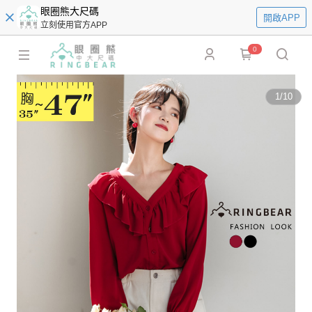
眼圈熊大尺碼
開啟APP
立刻使用官方APP
0
1
/
10