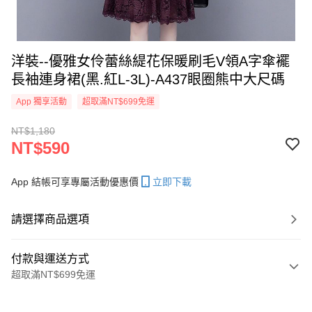
洋裝--優雅女伶蕾絲緹花保暖刷毛V領A字傘襬
長袖連身裙(黑.紅L-3L)-A437眼圈熊中大尺碼
App 獨享活動
超取滿NT$699免運
NT$1,180
NT$590
App 結帳可享專屬活動優惠價
立即下載
請選擇商品選項
付款與運送方式
超取滿NT$699免運
付款方式