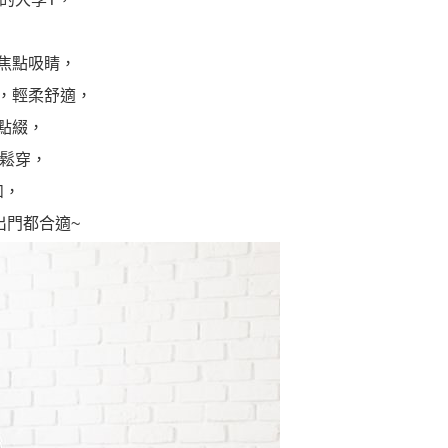
，
焦點吸睛，
，輕柔舒適，
點綴，
輕鬆穿，
如，
出門都合適~