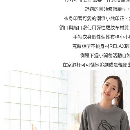
舒適的圓領修飾臉型
衣身印著可愛的潮流小熊印花，
領口與縮口處使用彈性羅紋布材質
手袖衣身個性個性布標小小
寬鬆版型不挑身材RELAX
側邊下擺小開岔活動自
在家泡杯可可慵懶追劇或是輕便