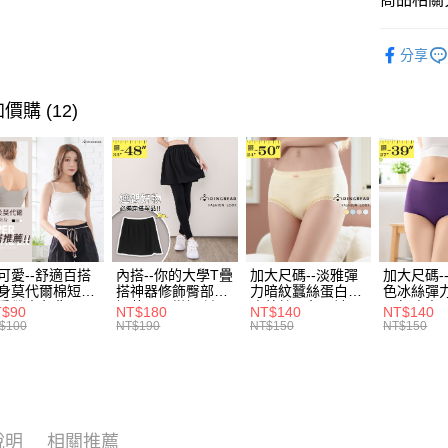
運送方式
無法說明
３．安心
【繳款方
舒適．棉
全家取貨
1.分期款
【「AFT
分享
醒簡訊。
每筆NT$7
１．於結帳
2.透過簡
付」結帳
帳／街口支
付款後全
２．訂單
價購 (12)
３．收到繳
每筆NT$7
【注意事
／ATM／
1.本服務
※ 請注意
7-11取貨
用戶於交
絡購買商品
款買賣價
先享後付
每筆NT$7
2.基於同
※ 交易是
資料（包
是否繳費成
付款後7-1
用，由本
付客戶支
每筆NT$7
3.完整用
可愛--舒適百搭
內搭--你的大學T疊
加大尺碼--淡雅彈
加大尺碼-
【注意事
身莫代爾棉短版
搭神器修飾臀部下
力暗紋蠶絲蛋白無
色冰絲彈
宅配
１．透過由
肩帶素色背心
擺萬用內搭裙/遮臀
痕蕾絲三角內褲
臀無痕中
T$90
NT$180
NT$140
NT$140
交易，需
每筆NT$1
.黑.灰L-2L)-
裙(黑2L-6L)-Q155
(白.粉.藍.黃XL-
褲(黑.紅.粉
$100
NT$190
NT$150
NT$150
求債權轉
582眼圈熊中大
眼圈熊中大尺碼
3L)-L28眼圈熊中
3L)-L1
２．關於
碼
大尺碼
大尺碼
https://aft
３．未成
「AFTE
任。
說明
相關推薦
４．使用「