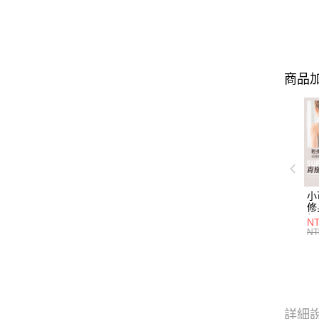
商品加
小
修
細
N
(白
NT
U
尺
詳細