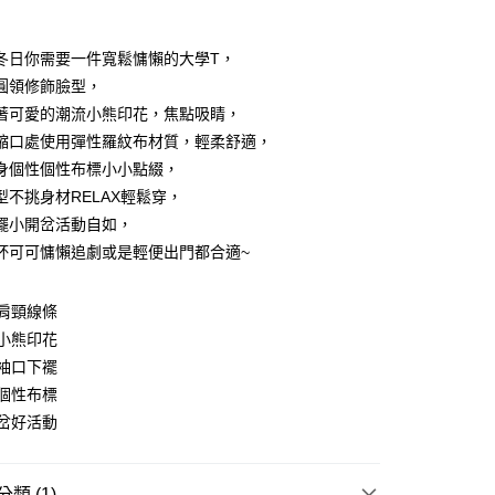
付款
冬日你需要一件寬鬆慵懶的大學T，
圓領修飾臉型，
著可愛的潮流小熊印花，焦點吸睛，
縮口處使用彈性羅紋布材質，輕柔舒適，
身個性個性布標小小點綴，
型不挑身材RELAX輕鬆穿，
y
擺小開岔活動自如，
杯可可慵懶追劇或是輕便出門都合適~
分期
肩頸線條
小熊印花
你分期使用說明】
享後付
由台灣大哥大提供，台灣大哥大用戶可立即使用無須另外申請。
袖口下襬
式選擇「大哥付你分期」，訂單成立後會自動跳轉到大哥付的交易
個性布標
證手機門號後，選擇欲分期的期數、繳款截止日，確認付款後即
FTEE先享後付」】
岔好活動
。
先享後付是「在收到商品之後才付款」的支付方式。 讓您購物簡單
准額度、可分期數及費用金額請依後續交易確認頁面所載為準。
心！
立30分鐘內，如未前往確認交易或遇審核未通過，訂單將自動取
：不需註冊會員、不需綁卡、不需儲值。
「轉專審核」未通過狀況，表示未達大哥付你分期系統評分，恕
：只要手機號碼，簡訊認證，即可結帳。
類 (1)