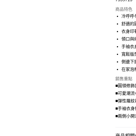
超商取貨
商品特色
LINE Pay
冷呼呼
舒適的
Apple Pay
衣身印
街口支付
領口與
手袖衣
悠遊付
寬鬆版
Google Pa
側邊下
在家泡
全盈+PAY
銷售重點
大哥付你
■圓領修飾
相關說明
■可愛潮流
【大哥付
AFTEE先
1.本服務
■彈性羅紋
2.付款方
相關說明
■手袖衣身
流程，驗
【關於「A
■兩側小開
ATM付款
完成交易
AFTEE
3.實際核
便利好安
4.訂單成
１．簡單
消。如遇
２．便利
商品相關分