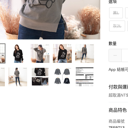
選項
黑L
灰2L
數量
App 結
付款與運
超取滿NT$
付款方式
商品特色
信用卡一
商品編號
7559713