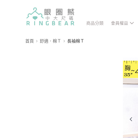
商品分類
會員權益
首頁
舒適．棉Ｔ
長袖棉Ｔ