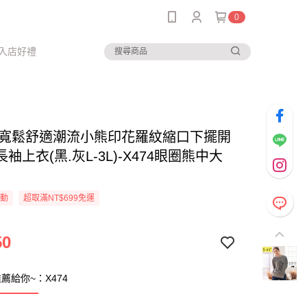
0
入店好禮
--寬鬆舒適潮流小熊印花羅紋縮口下擺開
袖上衣(黑.灰L-3L)-X474眼圈熊中大
活動
超取滿NT$699免運
50
薦給你~：X474