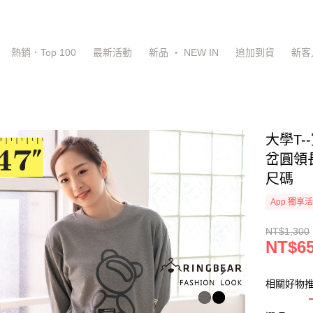
熱銷．Top 100
最新活動
新品 ‧ NEW IN
追加到貨
新客
大學T
岔圓領長
尺碼
App 獨享
NT$1,300
NT$6
相關好物推