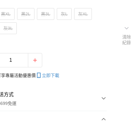
黑XL
黑2L
黑3L
灰L
灰XL
灰3L
清除
紀錄
帳可享專屬活動優惠價
立即下載
送方式
699免運
次付款