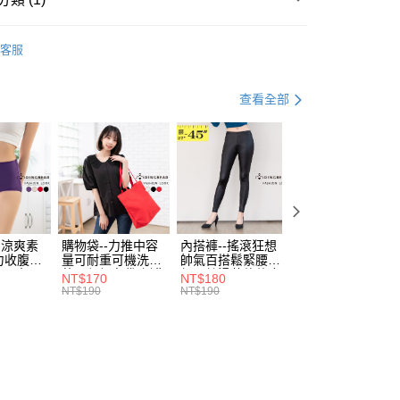
評估內容。
：先確認商品／服務後，再付款。
式說明】
Ｔ
長袖棉Ｔ
付款
項不併入電信帳單，「大哥付你分期」於每月結算日後寄送繳費提
EE先享後付」結帳流程】
客服
0，滿NT$699(含以上)免運費
方式選擇「AFTEE先享後付」後，將跳轉至「AFTEE先享後
訊連結打開帳單後，可選擇「超商條碼／台灣大直營門市／銀行轉
頁面，進行簡訊認證並確認金額後，即可完成結帳。
付／iPASS MONEY」等通路繳費。
家取貨
成立數日內，您將收到繳費通知簡訊。
查看全部
費通知簡訊後14天內，點擊此簡訊中的連結，可透過四大超商
0，滿NT$699(含以上)免運費
項】
網路銀行／等多元方式進行付款，方視為交易完成。
係由「台灣大哥大股份有限公司」（以下簡稱本公司）所提供，讓
：結帳手續完成當下不需立刻繳費，但若您需要取消訂單，請聯
付款
易時，得透過本服務購買商品或服務，並由商店將買賣／分期付
的店家。未經商家同意取消之訂單仍視為有效，需透過AFTEE
金債權讓與本公司後，依約使用本公司帳單繳交帳款。
繳納相關費用。
0，滿NT$799(含以上)免運費
意付款使用「大哥付你分期」之契約關係目的，商店將以您的個人
否成功請以「AFTEE先享後付 」之結帳頁面顯示為準，若有關於
含姓名、電話或地址）提供予台灣大哥大進項蒐集、處理及利
功／繳費後需取消欲退款等相關疑問，請聯繫「AFTEE先享後
1取貨
公司與您本人進行分期帳單所需資料之確認、核對及更正。
援中心」
https://netprotections.freshdesk.com/support/home
0，滿NT$699(含以上)免運費
戶服務條款，請詳閱以下連結：
https://oppay.tw/userRule
-涼爽素
購物袋--力推中容
內搭褲--搖滾狂想
加大尺碼--顯瘦超
項】
力收腹提
量可耐重可機洗烘
帥氣百搭鬆緊腰頭
彈力貼身親膚美腿
恩沛科技股份有限公司提供之「AFTEE先享後付」服務完成之
腰三角內
乾環保帆布袋/側背
超彈絲滑薄款仿皮
收腹提臀無痕高腰
NT$170
NT$180
NT$90
依本服務之必要範圍內提供個人資料，並將交易相關給付款項請
00，滿NT$1,000(含以上)免運費
.紫L-
包(黑.紅.米F)-
褲(黑XL-6L)-R179
內搭連身褲襪(黑.
NT$190
NT$190
NT$100
讓予恩沛科技股份有限公司。
7眼圈熊中
B201眼圈熊中大尺
眼圈熊中大尺碼
膚F)-Z63眼圈熊
個人資料處理事宜，請瀏覽以下網址：
碼
大尺碼
ee.tw/terms/#terms3
年的使用者請事先徵得法定代理人或監護人之同意方可使用
E先享後付」，若未經同意申辦者引起之損失，本公司不負相關責
AFTEE先享後付」時，將依據個別帳號之用戶狀況，依本公司