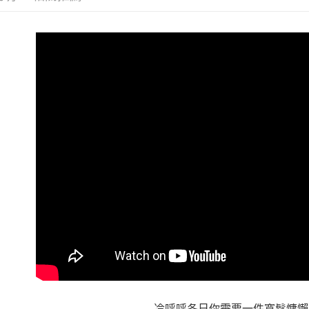
即時審查
結果請求
５．嚴禁
形，恩沛
動。
冷呼呼冬日你需要一件寬鬆慵懶