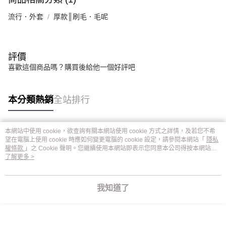
流行．外套
厚款║刷毛．毛呢
評價
喜歡這個商品嗎？購買後給他一個好評吧
本分類熱銷
全站排行
本網站中使用 cookie，欲查詢有關本網站使用 cookie 方式之詳情，及若您不希
熱門標籤
望在電腦上使用 cookie 時應如何變更電腦的 cookie 設定，請參閱本網站「
隱私
權條款
」之 Cookie 聲明。您繼續使用本網站即表示您同意本公司得按本網站使
用條款之 Cookie 聲明使用 cookie。
了解更多 >
我知道了