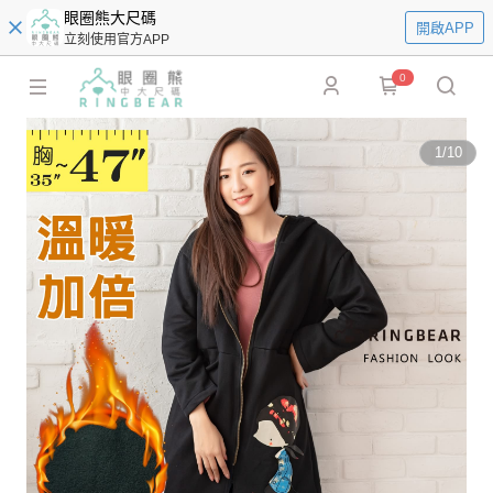
眼圈熊大尺碼
開啟APP
立刻使用官方APP
0
1
/
10