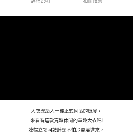
詳細說明
相關推薦
３．未成年的使用者請事先徵得法定代理人或監護人之同意方可使用
「AFTEE先享後付」，若未經同意申辦者引起之損失，本公司不負相關責
任。
４．使用「AFTEE先享後付」時，將依據個別帳號之用戶狀況，依本公司即
時審查核予不同之上限額度；若仍有額度不足之情形，本公司將視審查結果
請求用戶進行身份認證。
５．嚴禁一人註冊多個帳號或使用他人資訊註冊。若發現惡意使用之情形，
恩沛科技股份有限公司將有權停止該用戶之使用額度並採取法律行動。
大衣總給人一種正式俐落的感覺，
來看看這款寬鬆休閒的童趣大衣吧!
連帽立領呵護脖頸不怕冷風灌進來，