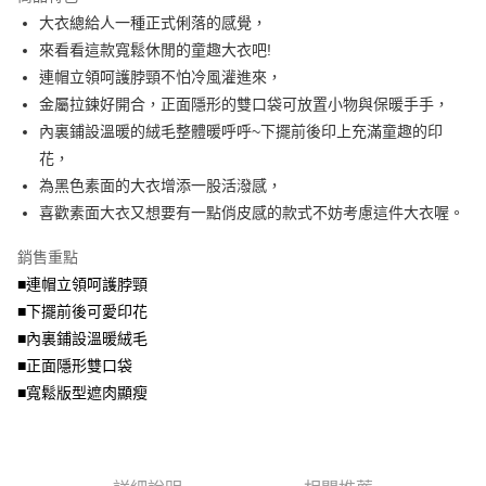
成交易。
ATM付款
AFTEE先享後付是「在收到商品之後才付款」的支付方式。 讓您購物簡單
大衣總給人一種正式俐落的感覺，
3.實際核准額度、可分期數及費用金額請依後續交易確認頁面所載為準。
便利好安心！
4.訂單成立30分鐘內，如未前往確認交易或遇審核未通過，訂單將自動取
來看看這款寬鬆休閒的童趣大衣吧!
１．簡單：不需註冊會員、不需綁卡、不需儲值。
運送方式
消。如遇「轉專審核」未通過狀況，表示未達大哥付你分期系統評分，恕無
２．便利：只要手機號碼，簡訊認證，即可結帳。
連帽立領呵護脖頸不怕冷風灌進來，
法說明評估內容。
３．安心：先確認商品／服務後，再付款。
全家取貨付款
金屬拉鍊好開合，正面隱形的雙口袋可放置小物與保暖手手，
【繳款方式說明】
1.分期款項不併入電信帳單，「大哥付你分期」於每月結算日後寄送繳費提
每筆NT$70，滿NT$699(含以上)免運費
內裏鋪設溫暖的絨毛整體暖呼呼~下擺前後印上充滿童趣的印
【「AFTEE先享後付」結帳流程】
醒簡訊。
１．於結帳方式選擇「AFTEE先享後付」後，將跳轉至「AFTEE先享後付」
花，
2.透過簡訊連結打開帳單後，可選擇「超商條碼／台灣大直營門市／銀行轉
付款後全家取貨
結帳頁面，進行簡訊認證並確認金額後，即可完成結帳。
帳／街口支付／iPASS MONEY」等通路繳費。
為黑色素面的大衣增添一股活潑感，
２．訂單成立數日內，您將收到繳費通知簡訊。
每筆NT$70，滿NT$699(含以上)免運費
３．收到繳費通知簡訊後14天內，點擊此簡訊中的連結，可透過四大超商／
喜歡素面大衣又想要有一點俏皮感的款式不妨考慮這件大衣喔。
【注意事項】
ATM／網路銀行／等多元方式進行付款，方視為交易完成。
7-11取貨付款
1.本服務係由「台灣大哥大股份有限公司」（以下簡稱本公司）所提供，讓
※ 請注意：結帳手續完成當下不需立刻繳費，但若您需要取消訂單，請聯絡
銷售重點
用戶於交易時，得透過本服務購買商品或服務，並由商店將買賣／分期付款
每筆NT$70，滿NT$799(含以上)免運費
購買商品的店家。未經商家同意取消之訂單仍視為有效，需透過AFTEE先享
買賣價金債權讓與本公司後，依約使用本公司帳單繳交帳款。
■連帽立領呵護脖頸
後付繳納相關費用。
2.基於同意付款使用「大哥付你分期」之契約關係目的，商店將以您的個人
付款後7-11取貨
※ 交易是否成功請以「AFTEE先享後付 」之結帳頁面顯示為準，若有關於
■下擺前後可愛印花
資料（包含姓名、電話或地址）提供予台灣大哥大進項蒐集、處理及利用，
是否繳費成功／繳費後需取消欲退款等相關疑問，請聯繫「AFTEE先享後付
■內裏鋪設溫暖絨毛
每筆NT$70，滿NT$699(含以上)免運費
由本公司與您本人進行分期帳單所需資料之確認、核對及更正。
客戶支援中心」
https://netprotections.freshdesk.com/support/home
3.完整用戶服務條款，請詳閱以下連結：
https://oppay.tw/userRule
■正面隱形雙口袋
宅配
【注意事項】
■寬鬆版型遮肉顯瘦
１．透過由恩沛科技股份有限公司提供之「AFTEE先享後付」服務完成之交
每筆NT$100，滿NT$1,000(含以上)免運費
易，需依本服務之必要範圍內提供個人資料，並將交易相關給付款項請求債
權轉讓予恩沛科技股份有限公司。
２．關於個人資料處理事宜，請瀏覽以下網址：
https://aftee.tw/terms/#terms3