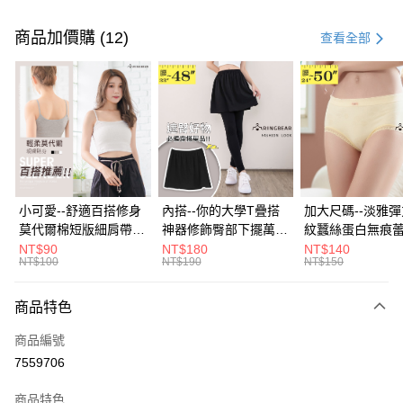
付款方式
信用卡一次付款
商品加價購 (12)
查看全部
超商取貨付款
LINE Pay
Apple Pay
街口支付
悠遊付
小可愛--舒適百搭修身
內搭--你的大學T疊搭
加大尺碼--淡雅
莫代爾棉短版細肩帶素
神器修飾臀部下擺萬用
紋蠶絲蛋白無痕
Google Pay
色背心(白.黑.灰L-2L)-
內搭裙/遮臀裙(黑2L-
角內褲(白.粉.藍.黃
NT$90
NT$180
NT$140
NT$100
NT$190
NT$150
U582眼圈熊中大尺碼
6L)-Q155眼圈熊中大
3L)-L28眼圈熊
全盈+PAY
尺碼
碼
大哥付你分期
商品特色
相關說明
商品編號
【大哥付你分期使用說明】
AFTEE先享後付
1.本服務由台灣大哥大提供，台灣大哥大用戶可立即使用無須另外申請。
7559706
2.付款方式選擇「大哥付你分期」，訂單成立後會自動跳轉到大哥付的交易
相關說明
流程，驗證手機門號後，選擇欲分期的期數、繳款截止日，確認付款後即完
商品特色
【關於「AFTEE先享後付」】