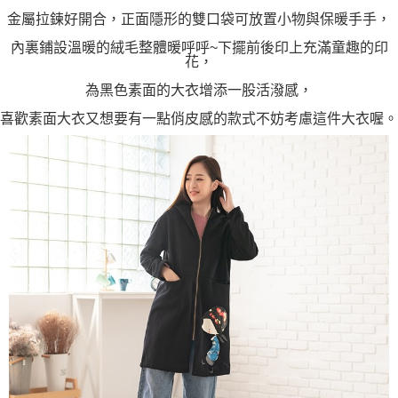
金屬拉鍊好開合，正面隱形的雙口袋可放置小物與保暖手手，
內裏鋪設溫暖的絨毛整體暖呼呼~下擺前後印上充滿童趣的印
花，
為黑色素面的大衣增添一股活潑感，
喜歡素面大衣又想要有一點俏皮感的款式不妨考慮這件大衣喔。