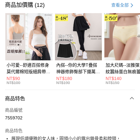
信用卡一次付款
商品加價購 (12)
查看全部
超商取貨付款
LINE Pay
Apple Pay
街口支付
悠遊付
小可愛--舒適百搭修身
內搭--你的大學T疊搭
加大尺碼--淡雅
莫代爾棉短版細肩帶素
神器修飾臀部下擺萬用
紋蠶絲蛋白無痕
Google Pay
色背心(白.黑.灰L-2L)-
內搭裙/遮臀裙(黑2L-
角內褲(白.粉.藍.黃
NT$90
NT$180
NT$140
NT$100
NT$190
NT$150
U582眼圈熊中大尺碼
6L)-Q155眼圈熊中大
3L)-L28眼圈熊
全盈+PAY
尺碼
碼
大哥付你分期
商品特色
相關說明
商品編號
【大哥付你分期使用說明】
AFTEE先享後付
1.本服務由台灣大哥大提供，台灣大哥大用戶可立即使用無須另外申請。
7559702
2.付款方式選擇「大哥付你分期」，訂單成立後會自動跳轉到大哥付的交易
相關說明
流程，驗證手機門號後，選擇欲分期的期數、繳款截止日，確認付款後即完
商品特色
【關於「AFTEE先享後付」】
成交易。
ATM付款
AFTEE先享後付是「在收到商品之後才付款」的支付方式。 讓您購物簡單
展現低調優雅的女人味，圓領小小的露出鎖骨柔和脖頸，
3.實際核准額度、可分期數及費用金額請依後續交易確認頁面所載為準。