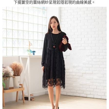
下擺簍空的蕾絲網紗呈現若隱若現的曲線美感。