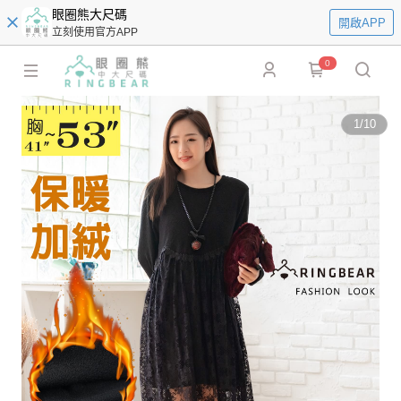
眼圈熊大尺碼
開啟APP
立刻使用官方APP
0
1
/
10