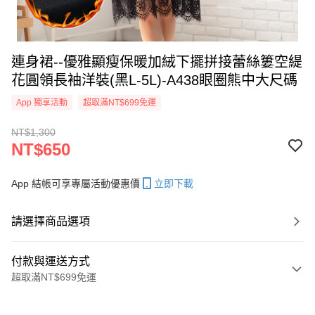
連身裙--優雅顯瘦保暖加絨下擺拼接蕾絲簍空緹
花圓領長袖洋裝(黑L-5L)-A438眼圈熊中大尺碼
App 獨享活動
超取滿NT$699免運
NT$1,300
NT$650
App 結帳可享專屬活動優惠價
立即下載
請選擇商品選項
付款與運送方式
超取滿NT$699免運
付款方式