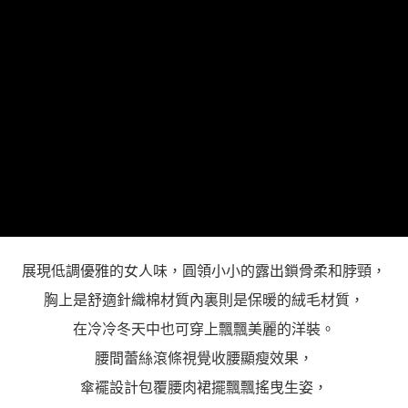
「AFTEE先享後付」，若未經同意申辦者引起之損失，本公司不負相關責
任。
４．使用「AFTEE先享後付」時，將依據個別帳號之用戶狀況，依本公司即
時審查核予不同之上限額度；若仍有額度不足之情形，本公司將視審查結果
請求用戶進行身份認證。
５．嚴禁一人註冊多個帳號或使用他人資訊註冊。若發現惡意使用之情形，
恩沛科技股份有限公司將有權停止該用戶之使用額度並採取法律行動。
展現低調優雅的女人味，圓領小小的露出鎖骨柔和脖頸，
胸上是舒適針織棉材質內裏則是保暖的絨毛材質，
在冷冷冬天中也可穿上飄飄美麗的洋裝。
腰間蕾絲滾條視覺收腰顯瘦效果，
傘襬設計包覆腰肉裙擺飄飄搖曳生姿，