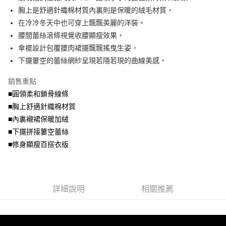
便利好安心！
4.訂單成立30分鐘內，如未前往確認交易或遇審核未通過，訂單將自動取
胸上是舒適針織棉材質內裏則是保暖的絨毛材質，
１．簡單：不需註冊會員、不需綁卡、不需儲值。
運送方式
消。如遇「轉專審核」未通過狀況，表示未達大哥付你分期系統評分，恕無
２．便利：只要手機號碼，簡訊認證，即可結帳。
在冷冷冬天中也可穿上飄飄美麗的洋裝。
法說明評估內容。
３．安心：先確認商品／服務後，再付款。
全家取貨付款
腰間蕾絲滾條視覺收腰顯瘦效果，
【繳款方式說明】
1.分期款項不併入電信帳單，「大哥付你分期」於每月結算日後寄送繳費提
每筆NT$70，滿NT$699(含以上)免運費
傘襬設計包覆腰肉裙擺飄飄搖曳生姿，
【「AFTEE先享後付」結帳流程】
醒簡訊。
１．於結帳方式選擇「AFTEE先享後付」後，將跳轉至「AFTEE先享後付」
下擺簍空的蕾絲網紗呈現若隱若現的曲線美感。
2.透過簡訊連結打開帳單後，可選擇「超商條碼／台灣大直營門市／銀行轉
付款後全家取貨
結帳頁面，進行簡訊認證並確認金額後，即可完成結帳。
帳／街口支付／iPASS MONEY」等通路繳費。
２．訂單成立數日內，您將收到繳費通知簡訊。
每筆NT$70，滿NT$699(含以上)免運費
銷售重點
３．收到繳費通知簡訊後14天內，點擊此簡訊中的連結，可透過四大超商／
【注意事項】
■圓領柔和鎖骨線條
ATM／網路銀行／等多元方式進行付款，方視為交易完成。
7-11取貨付款
1.本服務係由「台灣大哥大股份有限公司」（以下簡稱本公司）所提供，讓
※ 請注意：結帳手續完成當下不需立刻繳費，但若您需要取消訂單，請聯絡
■胸上舒適針織棉材質
用戶於交易時，得透過本服務購買商品或服務，並由商店將買賣／分期付款
每筆NT$70，滿NT$799(含以上)免運費
購買商品的店家。未經商家同意取消之訂單仍視為有效，需透過AFTEE先享
買賣價金債權讓與本公司後，依約使用本公司帳單繳交帳款。
■內裏襯裙保暖加絨
後付繳納相關費用。
2.基於同意付款使用「大哥付你分期」之契約關係目的，商店將以您的個人
付款後7-11取貨
※ 交易是否成功請以「AFTEE先享後付 」之結帳頁面顯示為準，若有關於
■下擺拼接簍空蕾絲
資料（包含姓名、電話或地址）提供予台灣大哥大進項蒐集、處理及利用，
是否繳費成功／繳費後需取消欲退款等相關疑問，請聯繫「AFTEE先享後付
■修身顯瘦百搭衣版
每筆NT$70，滿NT$699(含以上)免運費
由本公司與您本人進行分期帳單所需資料之確認、核對及更正。
客戶支援中心」
https://netprotections.freshdesk.com/support/home
3.完整用戶服務條款，請詳閱以下連結：
https://oppay.tw/userRule
宅配
【注意事項】
１．透過由恩沛科技股份有限公司提供之「AFTEE先享後付」服務完成之交
每筆NT$100，滿NT$1,000(含以上)免運費
易，需依本服務之必要範圍內提供個人資料，並將交易相關給付款項請求債
詳細說明
相關推薦
權轉讓予恩沛科技股份有限公司。
２．關於個人資料處理事宜，請瀏覽以下網址：
https://aftee.tw/terms/#terms3
３．未成年的使用者請事先徵得法定代理人或監護人之同意方可使用