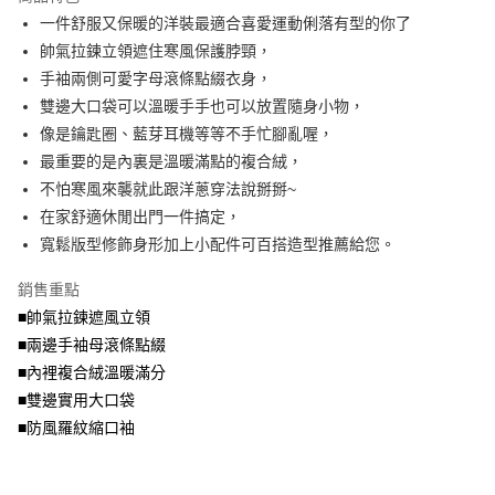
成交易。
ATM付款
AFTEE先享後付是「在收到商品之後才付款」的支付方式。 讓您購物簡單
一件舒服又保暖的洋裝最適合喜愛運動俐落有型的你了
3.實際核准額度、可分期數及費用金額請依後續交易確認頁面所載為準。
便利好安心！
4.訂單成立30分鐘內，如未前往確認交易或遇審核未通過，訂單將自動取
帥氣拉鍊立領遮住寒風保護脖頸，
１．簡單：不需註冊會員、不需綁卡、不需儲值。
運送方式
消。如遇「轉專審核」未通過狀況，表示未達大哥付你分期系統評分，恕無
２．便利：只要手機號碼，簡訊認證，即可結帳。
手袖兩側可愛字母滾條點綴衣身，
法說明評估內容。
３．安心：先確認商品／服務後，再付款。
全家取貨付款
雙邊大口袋可以溫暖手手也可以放置隨身小物，
【繳款方式說明】
1.分期款項不併入電信帳單，「大哥付你分期」於每月結算日後寄送繳費提
每筆NT$70，滿NT$699(含以上)免運費
像是鑰匙圈、藍芽耳機等等不手忙腳亂喔，
【「AFTEE先享後付」結帳流程】
醒簡訊。
１．於結帳方式選擇「AFTEE先享後付」後，將跳轉至「AFTEE先享後付」
最重要的是內裏是溫暖滿點的複合絨，
2.透過簡訊連結打開帳單後，可選擇「超商條碼／台灣大直營門市／銀行轉
付款後全家取貨
結帳頁面，進行簡訊認證並確認金額後，即可完成結帳。
帳／街口支付／iPASS MONEY」等通路繳費。
不怕寒風來襲就此跟洋蔥穿法說掰掰~
２．訂單成立數日內，您將收到繳費通知簡訊。
每筆NT$70，滿NT$699(含以上)免運費
３．收到繳費通知簡訊後14天內，點擊此簡訊中的連結，可透過四大超商／
在家舒適休閒出門一件搞定，
【注意事項】
ATM／網路銀行／等多元方式進行付款，方視為交易完成。
寬鬆版型修飾身形加上小配件可百搭造型推薦給您。
7-11取貨付款
1.本服務係由「台灣大哥大股份有限公司」（以下簡稱本公司）所提供，讓
※ 請注意：結帳手續完成當下不需立刻繳費，但若您需要取消訂單，請聯絡
用戶於交易時，得透過本服務購買商品或服務，並由商店將買賣／分期付款
每筆NT$70，滿NT$799(含以上)免運費
購買商品的店家。未經商家同意取消之訂單仍視為有效，需透過AFTEE先享
買賣價金債權讓與本公司後，依約使用本公司帳單繳交帳款。
銷售重點
後付繳納相關費用。
2.基於同意付款使用「大哥付你分期」之契約關係目的，商店將以您的個人
付款後7-11取貨
※ 交易是否成功請以「AFTEE先享後付 」之結帳頁面顯示為準，若有關於
■帥氣拉鍊遮風立領
資料（包含姓名、電話或地址）提供予台灣大哥大進項蒐集、處理及利用，
是否繳費成功／繳費後需取消欲退款等相關疑問，請聯繫「AFTEE先享後付
■兩邊手袖母滾條點綴
每筆NT$70，滿NT$699(含以上)免運費
由本公司與您本人進行分期帳單所需資料之確認、核對及更正。
客戶支援中心」
https://netprotections.freshdesk.com/support/home
3.完整用戶服務條款，請詳閱以下連結：
https://oppay.tw/userRule
■內裡複合絨溫暖滿分
宅配
【注意事項】
■雙邊實用大口袋
１．透過由恩沛科技股份有限公司提供之「AFTEE先享後付」服務完成之交
每筆NT$100，滿NT$1,000(含以上)免運費
■防風羅紋縮口袖
易，需依本服務之必要範圍內提供個人資料，並將交易相關給付款項請求債
權轉讓予恩沛科技股份有限公司。
２．關於個人資料處理事宜，請瀏覽以下網址：
https://aftee.tw/terms/#terms3