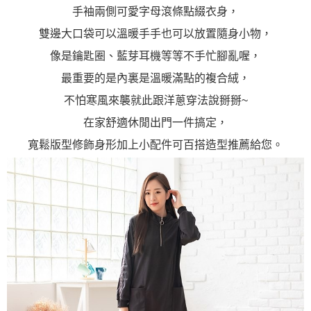
手袖兩側可愛字母滾條點綴衣身，
雙邊大口袋可以溫暖手手也可以放置隨身小物，
像是鑰匙圈、藍芽耳機等等不手忙腳亂喔，
最重要的是內裏是溫暖滿點的複合絨，
不怕寒風來襲就此跟洋蔥穿法說掰掰~
在家舒適休閒出門一件搞定，
寬鬆版型修飾身形加上小配件可百搭造型推薦給您。