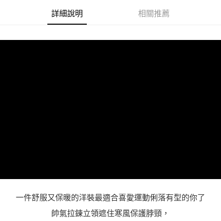
３．未成年的使用者請事先徵得法定代理人或監護人之同意方可使用
詳細說明
相關推薦
「AFTEE先享後付」，若未經同意申辦者引起之損失，本公司不負相關責
任。
４．使用「AFTEE先享後付」時，將依據個別帳號之用戶狀況，依本公司即
時審查核予不同之上限額度；若仍有額度不足之情形，本公司將視審查結果
請求用戶進行身份認證。
５．嚴禁一人註冊多個帳號或使用他人資訊註冊。若發現惡意使用之情形，
恩沛科技股份有限公司將有權停止該用戶之使用額度並採取法律行動。
一件舒服又保暖的洋裝最適合喜愛運動俐落有型的你了
帥氣拉鍊立領遮住寒風保護脖頸，