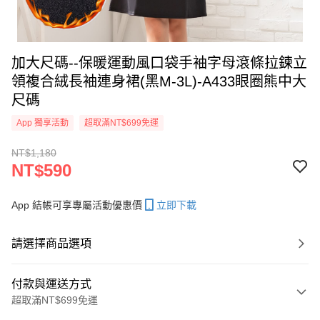
加大尺碼--保暖運動風口袋手袖字母滾條拉鍊立
領複合絨長袖連身裙(黑M-3L)-A433眼圈熊中大
尺碼
App 獨享活動
超取滿NT$699免運
NT$1,180
NT$590
App 結帳可享專屬活動優惠價
立即下載
請選擇商品選項
付款與運送方式
超取滿NT$699免運