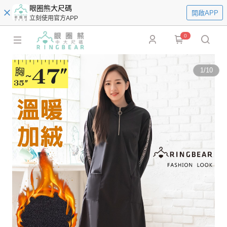
眼圈熊大尺碼
開啟APP
立刻使用官方APP
0
1
/
10