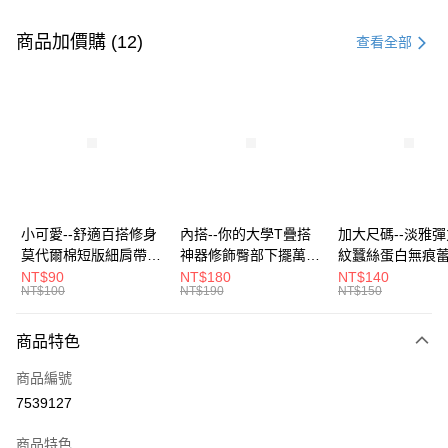
付款方式
信用卡一次付款
商品加價購 (12)
查看全部
超商取貨付款
LINE Pay
Apple Pay
街口支付
悠遊付
小可愛--舒適百搭修身
內搭--你的大學T疊搭
加大尺碼--淡雅
莫代爾棉短版細肩帶素
神器修飾臀部下擺萬用
紋蠶絲蛋白無痕
Google Pay
色背心(白.黑.灰L-2L)-
內搭裙/遮臀裙(黑2L-
角內褲(白.粉.藍.黃
NT$90
NT$180
NT$140
NT$100
NT$190
NT$150
U582眼圈熊中大尺碼
6L)-Q155眼圈熊中大
3L)-L28眼圈熊
全盈+PAY
尺碼
碼
大哥付你分期
商品特色
相關說明
商品編號
【大哥付你分期使用說明】
AFTEE先享後付
1.本服務由台灣大哥大提供，台灣大哥大用戶可立即使用無須另外申請。
7539127
2.付款方式選擇「大哥付你分期」，訂單成立後會自動跳轉到大哥付的交易
相關說明
流程，驗證手機門號後，選擇欲分期的期數、繳款截止日，確認付款後即完
商品特色
【關於「AFTEE先享後付」】