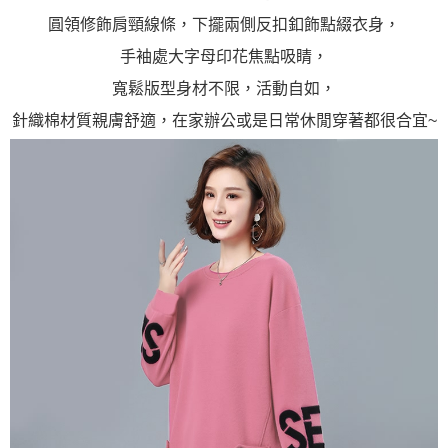
「AFTEE先享後付」，若未經同意申辦者引起之損失，本公司不負相關責
圓領修飾肩頸線條，下擺兩側反扣釦飾點綴衣身，
任。
４．使用「AFTEE先享後付」時，將依據個別帳號之用戶狀況，依本公司即
手袖處大字母印花焦點吸睛，
時審查核予不同之上限額度；若仍有額度不足之情形，本公司將視審查結果
請求用戶進行身份認證。
寬鬆版型身材不限，活動自如，
５．嚴禁一人註冊多個帳號或使用他人資訊註冊。若發現惡意使用之情形，
恩沛科技股份有限公司將有權停止該用戶之使用額度並採取法律行動。
針織棉材質親膚舒適，在家辦公或是日常休閒穿著都很合宜~