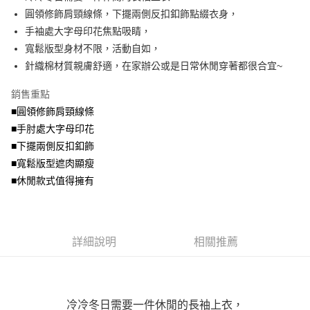
便利好安心！
4.訂單成立30分鐘內，如未前往確認交易或遇審核未通過，訂單將自動取
圓領修飾肩頸線條，下擺兩側反扣釦飾點綴衣身，
１．簡單：不需註冊會員、不需綁卡、不需儲值。
運送方式
消。如遇「轉專審核」未通過狀況，表示未達大哥付你分期系統評分，恕無
２．便利：只要手機號碼，簡訊認證，即可結帳。
手袖處大字母印花焦點吸睛，
法說明評估內容。
３．安心：先確認商品／服務後，再付款。
全家取貨付款
寬鬆版型身材不限，活動自如，
【繳款方式說明】
1.分期款項不併入電信帳單，「大哥付你分期」於每月結算日後寄送繳費提
每筆NT$70，滿NT$699(含以上)免運費
針織棉材質親膚舒適，在家辦公或是日常休閒穿著都很合宜~
【「AFTEE先享後付」結帳流程】
醒簡訊。
１．於結帳方式選擇「AFTEE先享後付」後，將跳轉至「AFTEE先享後付」
2.透過簡訊連結打開帳單後，可選擇「超商條碼／台灣大直營門市／銀行轉
付款後全家取貨
結帳頁面，進行簡訊認證並確認金額後，即可完成結帳。
銷售重點
帳／街口支付／iPASS MONEY」等通路繳費。
２．訂單成立數日內，您將收到繳費通知簡訊。
每筆NT$70，滿NT$699(含以上)免運費
■圓領修飾肩頸線條
３．收到繳費通知簡訊後14天內，點擊此簡訊中的連結，可透過四大超商／
【注意事項】
■手肘處大字母印花
ATM／網路銀行／等多元方式進行付款，方視為交易完成。
7-11取貨付款
1.本服務係由「台灣大哥大股份有限公司」（以下簡稱本公司）所提供，讓
※ 請注意：結帳手續完成當下不需立刻繳費，但若您需要取消訂單，請聯絡
■下擺兩側反扣釦飾
用戶於交易時，得透過本服務購買商品或服務，並由商店將買賣／分期付款
每筆NT$70，滿NT$799(含以上)免運費
購買商品的店家。未經商家同意取消之訂單仍視為有效，需透過AFTEE先享
買賣價金債權讓與本公司後，依約使用本公司帳單繳交帳款。
■寬鬆版型遮肉顯瘦
後付繳納相關費用。
2.基於同意付款使用「大哥付你分期」之契約關係目的，商店將以您的個人
付款後7-11取貨
※ 交易是否成功請以「AFTEE先享後付 」之結帳頁面顯示為準，若有關於
■休閒款式值得擁有
資料（包含姓名、電話或地址）提供予台灣大哥大進項蒐集、處理及利用，
是否繳費成功／繳費後需取消欲退款等相關疑問，請聯繫「AFTEE先享後付
每筆NT$70，滿NT$699(含以上)免運費
由本公司與您本人進行分期帳單所需資料之確認、核對及更正。
客戶支援中心」
https://netprotections.freshdesk.com/support/home
3.完整用戶服務條款，請詳閱以下連結：
https://oppay.tw/userRule
宅配
【注意事項】
詳細說明
相關推薦
１．透過由恩沛科技股份有限公司提供之「AFTEE先享後付」服務完成之交
每筆NT$100，滿NT$1,000(含以上)免運費
易，需依本服務之必要範圍內提供個人資料，並將交易相關給付款項請求債
權轉讓予恩沛科技股份有限公司。
２．關於個人資料處理事宜，請瀏覽以下網址：
https://aftee.tw/terms/#terms3
３．未成年的使用者請事先徵得法定代理人或監護人之同意方可使用
冷冷冬日需要一件休閒的長袖上衣，