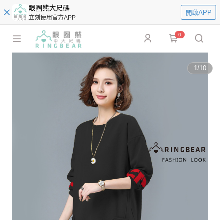
眼圈熊大尺碼
開啟APP
立刻使用官方APP
0
1
/
10