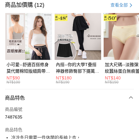
信用卡一次付款
商品加價購 (12)
查看全部
超商取貨付款
LINE Pay
Apple Pay
街口支付
悠遊付
小可愛--舒適百搭修身
內搭--你的大學T疊搭
加大尺碼--淡雅
莫代爾棉短版細肩帶素
神器修飾臀部下擺萬用
紋蠶絲蛋白無痕
Google Pay
色背心(白.黑.灰L-2L)-
內搭裙/遮臀裙(黑2L-
角內褲(白.粉.藍.黃
NT$90
NT$180
NT$140
NT$100
NT$190
NT$150
U582眼圈熊中大尺碼
6L)-Q155眼圈熊中大
3L)-L28眼圈熊
全盈+PAY
尺碼
碼
大哥付你分期
商品特色
相關說明
商品編號
【大哥付你分期使用說明】
AFTEE先享後付
1.本服務由台灣大哥大提供，台灣大哥大用戶可立即使用無須另外申請。
7487635
2.付款方式選擇「大哥付你分期」，訂單成立後會自動跳轉到大哥付的交易
相關說明
流程，驗證手機門號後，選擇欲分期的期數、繳款截止日，確認付款後即完
商品特色
【關於「AFTEE先享後付」】
成交易。
ATM付款
AFTEE先享後付是「在收到商品之後才付款」的支付方式。 讓您購物簡單
冷冷冬日需要一件休閒的長袖上衣，
3.實際核准額度、可分期數及費用金額請依後續交易確認頁面所載為準。