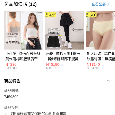
信用卡一次付款
商品加價購 (12)
查看全部
超商取貨付款
LINE Pay
Apple Pay
街口支付
悠遊付
小可愛--舒適百搭修身
內搭--你的大學T疊搭
加大尺碼--淡雅
莫代爾棉短版細肩帶素
神器修飾臀部下擺萬用
紋蠶絲蛋白無痕
Google Pay
色背心(白.黑.灰L-2L)-
內搭裙/遮臀裙(黑2L-
角內褲(白.粉.藍.黃
NT$90
NT$180
NT$140
NT$100
NT$190
NT$150
U582眼圈熊中大尺碼
6L)-Q155眼圈熊中大
3L)-L28眼圈熊
全盈+PAY
尺碼
碼
大哥付你分期
商品特色
相關說明
商品編號
【大哥付你分期使用說明】
AFTEE先享後付
1.本服務由台灣大哥大提供，台灣大哥大用戶可立即使用無須另外申請。
7459309
2.付款方式選擇「大哥付你分期」，訂單成立後會自動跳轉到大哥付的交易
相關說明
流程，驗證手機門號後，選擇欲分期的期數、繳款截止日，確認付款後即完
商品特色
【關於「AFTEE先享後付」】
成交易。
ATM付款
AFTEE先享後付是「在收到商品之後才付款」的支付方式。 讓您購物簡單
採用厚磅實穿又保暖的內刷毛棉布料
3.實際核准額度、可分期數及費用金額請依後續交易確認頁面所載為準。