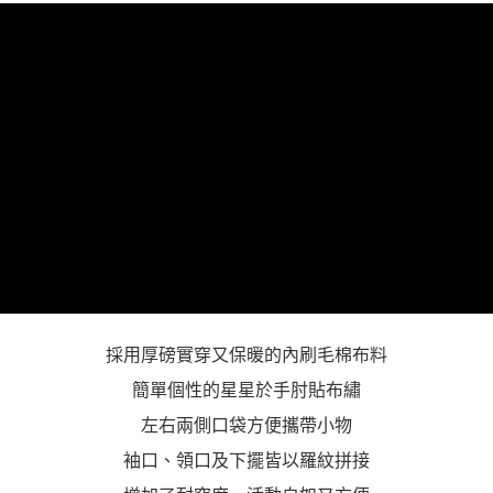
「AFTEE先享後付」，若未經同意申辦者引起之損失，本公司不負相關責
任。
４．使用「AFTEE先享後付」時，將依據個別帳號之用戶狀況，依本公司即
時審查核予不同之上限額度；若仍有額度不足之情形，本公司將視審查結果
請求用戶進行身份認證。
５．嚴禁一人註冊多個帳號或使用他人資訊註冊。若發現惡意使用之情形，
恩沛科技股份有限公司將有權停止該用戶之使用額度並採取法律行動。
採用厚磅實穿又保暖的內刷毛棉布料
簡單個性的星星於手肘貼布繡
左右兩側口袋方便攜帶小物
袖口、領口及下擺皆以羅紋拼接