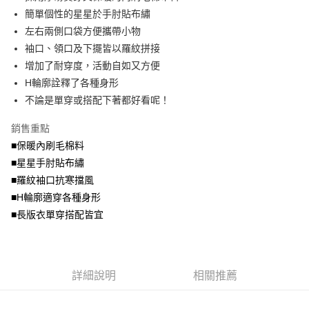
便利好安心！
4.訂單成立30分鐘內，如未前往確認交易或遇審核未通過，訂單將自動取
簡單個性的星星於手肘貼布繡
１．簡單：不需註冊會員、不需綁卡、不需儲值。
運送方式
消。如遇「轉專審核」未通過狀況，表示未達大哥付你分期系統評分，恕無
２．便利：只要手機號碼，簡訊認證，即可結帳。
左右兩側口袋方便攜帶小物
法說明評估內容。
３．安心：先確認商品／服務後，再付款。
全家取貨付款
袖口、領口及下擺皆以羅紋拼接
【繳款方式說明】
1.分期款項不併入電信帳單，「大哥付你分期」於每月結算日後寄送繳費提
每筆NT$70，滿NT$699(含以上)免運費
增加了耐穿度，活動自如又方便
【「AFTEE先享後付」結帳流程】
醒簡訊。
１．於結帳方式選擇「AFTEE先享後付」後，將跳轉至「AFTEE先享後付」
H輪廓詮釋了各種身形
2.透過簡訊連結打開帳單後，可選擇「超商條碼／台灣大直營門市／銀行轉
付款後全家取貨
結帳頁面，進行簡訊認證並確認金額後，即可完成結帳。
帳／街口支付／iPASS MONEY」等通路繳費。
不論是單穿或搭配下著都好看呢！
２．訂單成立數日內，您將收到繳費通知簡訊。
每筆NT$70，滿NT$699(含以上)免運費
３．收到繳費通知簡訊後14天內，點擊此簡訊中的連結，可透過四大超商／
【注意事項】
銷售重點
ATM／網路銀行／等多元方式進行付款，方視為交易完成。
7-11取貨付款
1.本服務係由「台灣大哥大股份有限公司」（以下簡稱本公司）所提供，讓
※ 請注意：結帳手續完成當下不需立刻繳費，但若您需要取消訂單，請聯絡
■保暖內刷毛棉料
用戶於交易時，得透過本服務購買商品或服務，並由商店將買賣／分期付款
每筆NT$70，滿NT$799(含以上)免運費
購買商品的店家。未經商家同意取消之訂單仍視為有效，需透過AFTEE先享
買賣價金債權讓與本公司後，依約使用本公司帳單繳交帳款。
■星星手肘貼布繡
後付繳納相關費用。
2.基於同意付款使用「大哥付你分期」之契約關係目的，商店將以您的個人
付款後7-11取貨
※ 交易是否成功請以「AFTEE先享後付 」之結帳頁面顯示為準，若有關於
■羅紋袖口抗寒擋風
資料（包含姓名、電話或地址）提供予台灣大哥大進項蒐集、處理及利用，
是否繳費成功／繳費後需取消欲退款等相關疑問，請聯繫「AFTEE先享後付
■H輪廓適穿各種身形
每筆NT$70，滿NT$699(含以上)免運費
由本公司與您本人進行分期帳單所需資料之確認、核對及更正。
客戶支援中心」
https://netprotections.freshdesk.com/support/home
3.完整用戶服務條款，請詳閱以下連結：
https://oppay.tw/userRule
■長版衣單穿搭配皆宜
宅配
【注意事項】
１．透過由恩沛科技股份有限公司提供之「AFTEE先享後付」服務完成之交
每筆NT$100，滿NT$1,000(含以上)免運費
易，需依本服務之必要範圍內提供個人資料，並將交易相關給付款項請求債
權轉讓予恩沛科技股份有限公司。
詳細說明
相關推薦
２．關於個人資料處理事宜，請瀏覽以下網址：
https://aftee.tw/terms/#terms3
３．未成年的使用者請事先徵得法定代理人或監護人之同意方可使用