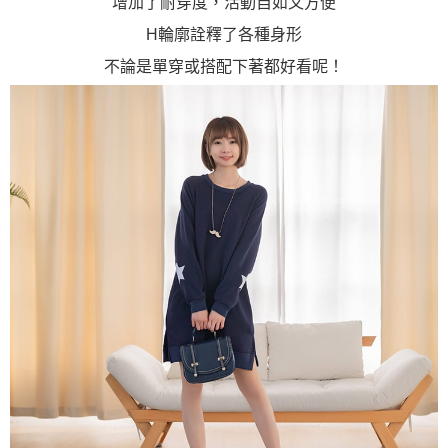
增加了耐穿度，活動自如又方便
H輪廓詮釋了各種身形
不論是單穿或搭配下著都好看呢！