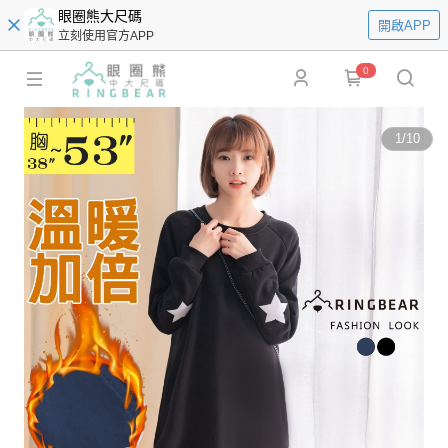
眼圈熊大尺碼
開啟APP
立刻使用官方APP
0
1
/
10