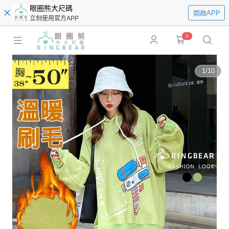
眼圈熊大尺碼
開啟APP
立刻使用官方APP
0
1
/
10