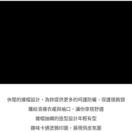
「AFTEE先享後付」，若未經同意申辦者引起之損失，本公司不負相關責
任。
４．使用「AFTEE先享後付」時，將依據個別帳號之用戶狀況，依本公司即
時審查核予不同之上限額度；若仍有額度不足之情形，本公司將視審查結果
請求用戶進行身份認證。
５．嚴禁一人註冊多個帳號或使用他人資訊註冊。若發現惡意使用之情形，
恩沛科技股份有限公司將有權停止該用戶之使用額度並採取法律行動。
休閒的連帽設計，為妳提供更多的呵護防曬，保護頭肩頸
羅紋滾邊衣襬與袖口，讓你穿搭舒適
連帽抽繩的造型設計年輕有型
趣味卡通塗鴉印圖，展現俏皮氛圍