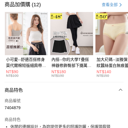
信用卡一次付款
商品加價購 (12)
查看全部
超商取貨付款
LINE Pay
Apple Pay
街口支付
悠遊付
小可愛--舒適百搭修身
內搭--你的大學T疊搭
加大尺碼--淡雅
莫代爾棉短版細肩帶素
神器修飾臀部下擺萬用
紋蠶絲蛋白無痕
Google Pay
色背心(白.黑.灰L-2L)-
內搭裙/遮臀裙(黑2L-
角內褲(白.粉.藍.黃
NT$90
NT$180
NT$140
NT$100
NT$190
NT$150
U582眼圈熊中大尺碼
6L)-Q155眼圈熊中大
3L)-L28眼圈熊
全盈+PAY
尺碼
碼
大哥付你分期
商品特色
相關說明
商品編號
【大哥付你分期使用說明】
AFTEE先享後付
1.本服務由台灣大哥大提供，台灣大哥大用戶可立即使用無須另外申請。
7404879
2.付款方式選擇「大哥付你分期」，訂單成立後會自動跳轉到大哥付的交易
相關說明
流程，驗證手機門號後，選擇欲分期的期數、繳款截止日，確認付款後即完
商品特色
【關於「AFTEE先享後付」】
成交易。
ATM付款
AFTEE先享後付是「在收到商品之後才付款」的支付方式。 讓您購物簡單
休閒的連帽設計，為妳提供更多的呵護防曬，保護頭肩頸
3.實際核准額度、可分期數及費用金額請依後續交易確認頁面所載為準。