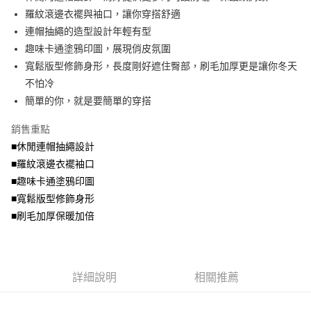
便利好安心！
4.訂單成立30分鐘內，如未前往確認交易或遇審核未通過，訂單將自動取
羅紋滾邊衣襬與袖口，讓你穿搭舒適
１．簡單：不需註冊會員、不需綁卡、不需儲值。
運送方式
消。如遇「轉專審核」未通過狀況，表示未達大哥付你分期系統評分，恕無
２．便利：只要手機號碼，簡訊認證，即可結帳。
連帽抽繩的造型設計年輕有型
法說明評估內容。
３．安心：先確認商品／服務後，再付款。
全家取貨付款
趣味卡通塗鴉印圖，展現俏皮氛圍
【繳款方式說明】
1.分期款項不併入電信帳單，「大哥付你分期」於每月結算日後寄送繳費提
每筆NT$70，滿NT$699(含以上)免運費
寬鬆版型修飾身形，長度剛好遮住臀部，刷毛加厚更是讓你冬天
【「AFTEE先享後付」結帳流程】
醒簡訊。
１．於結帳方式選擇「AFTEE先享後付」後，將跳轉至「AFTEE先享後付」
不怕冷
2.透過簡訊連結打開帳單後，可選擇「超商條碼／台灣大直營門市／銀行轉
付款後全家取貨
結帳頁面，進行簡訊認證並確認金額後，即可完成結帳。
帳／街口支付／iPASS MONEY」等通路繳費。
簡單的你，就是要簡單的穿搭
２．訂單成立數日內，您將收到繳費通知簡訊。
每筆NT$70，滿NT$699(含以上)免運費
３．收到繳費通知簡訊後14天內，點擊此簡訊中的連結，可透過四大超商／
【注意事項】
銷售重點
ATM／網路銀行／等多元方式進行付款，方視為交易完成。
7-11取貨付款
1.本服務係由「台灣大哥大股份有限公司」（以下簡稱本公司）所提供，讓
※ 請注意：結帳手續完成當下不需立刻繳費，但若您需要取消訂單，請聯絡
■休閒連帽抽繩設計
用戶於交易時，得透過本服務購買商品或服務，並由商店將買賣／分期付款
每筆NT$70，滿NT$799(含以上)免運費
購買商品的店家。未經商家同意取消之訂單仍視為有效，需透過AFTEE先享
買賣價金債權讓與本公司後，依約使用本公司帳單繳交帳款。
■羅紋滾邊衣襬袖口
後付繳納相關費用。
2.基於同意付款使用「大哥付你分期」之契約關係目的，商店將以您的個人
付款後7-11取貨
※ 交易是否成功請以「AFTEE先享後付 」之結帳頁面顯示為準，若有關於
■趣味卡通塗鴉印圖
資料（包含姓名、電話或地址）提供予台灣大哥大進項蒐集、處理及利用，
是否繳費成功／繳費後需取消欲退款等相關疑問，請聯繫「AFTEE先享後付
■寬鬆版型修飾身形
每筆NT$70，滿NT$699(含以上)免運費
由本公司與您本人進行分期帳單所需資料之確認、核對及更正。
客戶支援中心」
https://netprotections.freshdesk.com/support/home
3.完整用戶服務條款，請詳閱以下連結：
https://oppay.tw/userRule
■刷毛加厚保暖加倍
宅配
【注意事項】
１．透過由恩沛科技股份有限公司提供之「AFTEE先享後付」服務完成之交
每筆NT$100，滿NT$1,000(含以上)免運費
易，需依本服務之必要範圍內提供個人資料，並將交易相關給付款項請求債
權轉讓予恩沛科技股份有限公司。
詳細說明
相關推薦
２．關於個人資料處理事宜，請瀏覽以下網址：
https://aftee.tw/terms/#terms3
３．未成年的使用者請事先徵得法定代理人或監護人之同意方可使用