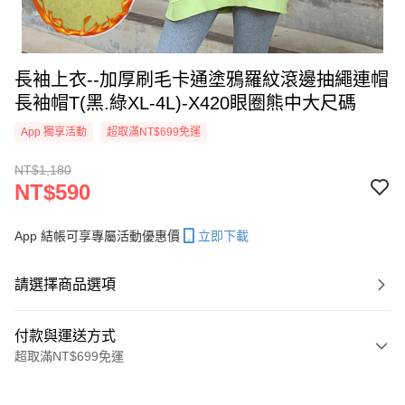
長袖上衣--加厚刷毛卡通塗鴉羅紋滾邊抽繩連帽
長袖帽T(黑.綠XL-4L)-X420眼圈熊中大尺碼
App 獨享活動
超取滿NT$699免運
NT$1,180
NT$590
App 結帳可享專屬活動優惠價
立即下載
請選擇商品選項
付款與運送方式
超取滿NT$699免運
付款方式