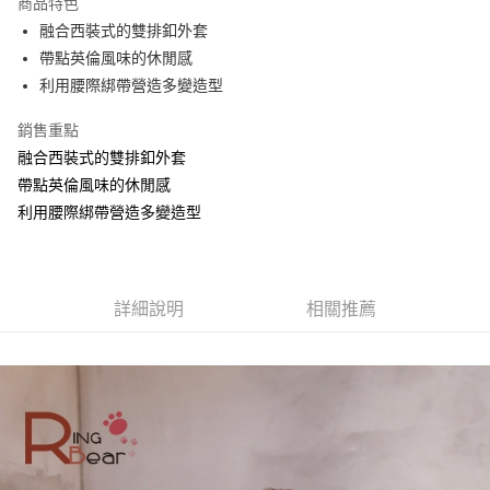
商品特色
【關於「AFTEE先享後付」】
成交易。
ATM付款
AFTEE先享後付是「在收到商品之後才付款」的支付方式。 讓您購物簡單
融合西裝式的雙排釦外套
3.實際核准額度、可分期數及費用金額請依後續交易確認頁面所載為準。
便利好安心！
4.訂單成立30分鐘內，如未前往確認交易或遇審核未通過，訂單將自動取
帶點英倫風味的休閒感
１．簡單：不需註冊會員、不需綁卡、不需儲值。
運送方式
消。如遇「轉專審核」未通過狀況，表示未達大哥付你分期系統評分，恕無
２．便利：只要手機號碼，簡訊認證，即可結帳。
利用腰際綁帶營造多變造型
法說明評估內容。
３．安心：先確認商品／服務後，再付款。
全家取貨付款
【繳款方式說明】
銷售重點
1.分期款項不併入電信帳單，「大哥付你分期」於每月結算日後寄送繳費提
每筆NT$70，滿NT$699(含以上)免運費
【「AFTEE先享後付」結帳流程】
醒簡訊。
融合西裝式的雙排釦外套
１．於結帳方式選擇「AFTEE先享後付」後，將跳轉至「AFTEE先享後付」
2.透過簡訊連結打開帳單後，可選擇「超商條碼／台灣大直營門市／銀行轉
付款後全家取貨
結帳頁面，進行簡訊認證並確認金額後，即可完成結帳。
帶點英倫風味的休閒感
帳／街口支付／iPASS MONEY」等通路繳費。
２．訂單成立數日內，您將收到繳費通知簡訊。
每筆NT$70，滿NT$699(含以上)免運費
利用腰際綁帶營造多變造型
３．收到繳費通知簡訊後14天內，點擊此簡訊中的連結，可透過四大超商／
【注意事項】
ATM／網路銀行／等多元方式進行付款，方視為交易完成。
7-11取貨付款
1.本服務係由「台灣大哥大股份有限公司」（以下簡稱本公司）所提供，讓
※ 請注意：結帳手續完成當下不需立刻繳費，但若您需要取消訂單，請聯絡
用戶於交易時，得透過本服務購買商品或服務，並由商店將買賣／分期付款
每筆NT$70，滿NT$799(含以上)免運費
購買商品的店家。未經商家同意取消之訂單仍視為有效，需透過AFTEE先享
買賣價金債權讓與本公司後，依約使用本公司帳單繳交帳款。
後付繳納相關費用。
詳細說明
相關推薦
2.基於同意付款使用「大哥付你分期」之契約關係目的，商店將以您的個人
付款後7-11取貨
※ 交易是否成功請以「AFTEE先享後付 」之結帳頁面顯示為準，若有關於
資料（包含姓名、電話或地址）提供予台灣大哥大進項蒐集、處理及利用，
是否繳費成功／繳費後需取消欲退款等相關疑問，請聯繫「AFTEE先享後付
每筆NT$70，滿NT$699(含以上)免運費
由本公司與您本人進行分期帳單所需資料之確認、核對及更正。
客戶支援中心」
https://netprotections.freshdesk.com/support/home
3.完整用戶服務條款，請詳閱以下連結：
https://oppay.tw/userRule
宅配
【注意事項】
１．透過由恩沛科技股份有限公司提供之「AFTEE先享後付」服務完成之交
每筆NT$100，滿NT$1,000(含以上)免運費
易，需依本服務之必要範圍內提供個人資料，並將交易相關給付款項請求債
權轉讓予恩沛科技股份有限公司。
２．關於個人資料處理事宜，請瀏覽以下網址：