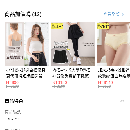
付款方式
信用卡一次付款
商品加價購 (12)
查看全部
超商取貨付款
LINE Pay
Apple Pay
街口支付
悠遊付
小可愛--舒適百搭修身
內搭--你的大學T疊搭
加大尺碼--淡雅
莫代爾棉短版細肩帶素
神器修飾臀部下擺萬用
紋蠶絲蛋白無痕
Google Pay
色背心(白.黑.灰L-2L)-
內搭裙/遮臀裙(黑2L-
角內褲(白.粉.藍.黃
NT$90
NT$180
NT$140
NT$100
NT$190
NT$150
U582眼圈熊中大尺碼
6L)-Q155眼圈熊中大
3L)-L28眼圈熊
全盈+PAY
尺碼
碼
大哥付你分期
商品特色
相關說明
商品編號
【大哥付你分期使用說明】
AFTEE先享後付
1.本服務由台灣大哥大提供，台灣大哥大用戶可立即使用無須另外申請。
736779
2.付款方式選擇「大哥付你分期」，訂單成立後會自動跳轉到大哥付的交易
相關說明
流程，驗證手機門號後，選擇欲分期的期數、繳款截止日，確認付款後即完