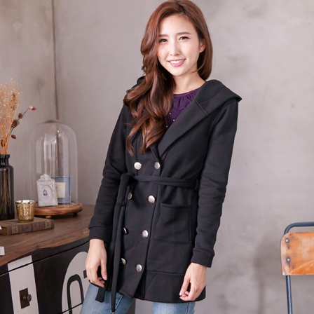
https://aftee.tw/terms/#terms3
３．未成年的使用者請事先徵得法定代理人或監護人之同意方可使用
「AFTEE先享後付」，若未經同意申辦者引起之損失，本公司不負相關責
任。
４．使用「AFTEE先享後付」時，將依據個別帳號之用戶狀況，依本公司即
時審查核予不同之上限額度；若仍有額度不足之情形，本公司將視審查結果
請求用戶進行身份認證。
５．嚴禁一人註冊多個帳號或使用他人資訊註冊。若發現惡意使用之情形，
恩沛科技股份有限公司將有權停止該用戶之使用額度並採取法律行動。