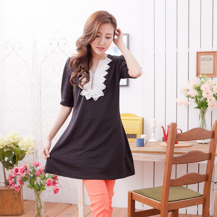
１．透過由恩沛科技股份有限公司提供之「AFTEE先享後付」服務完成之交
每筆NT$100，滿NT$1,000(含以上)免運費
易，需依本服務之必要範圍內提供個人資料，並將交易相關給付款項請求債
權轉讓予恩沛科技股份有限公司。
２．關於個人資料處理事宜，請瀏覽以下網址：
https://aftee.tw/terms/#terms3
３．未成年的使用者請事先徵得法定代理人或監護人之同意方可使用
「AFTEE先享後付」，若未經同意申辦者引起之損失，本公司不負相關責
任。
４．使用「AFTEE先享後付」時，將依據個別帳號之用戶狀況，依本公司即
時審查核予不同之上限額度；若仍有額度不足之情形，本公司將視審查結果
請求用戶進行身份認證。
５．嚴禁一人註冊多個帳號或使用他人資訊註冊。若發現惡意使用之情形，
恩沛科技股份有限公司將有權停止該用戶之使用額度並採取法律行動。