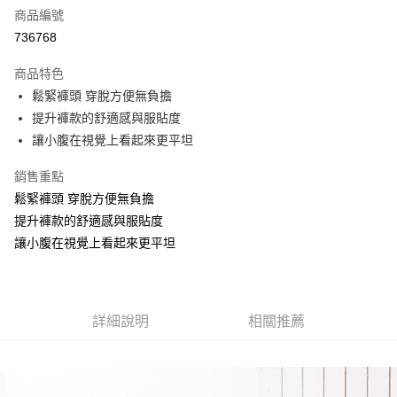
商品編號
【大哥付你分期使用說明】
AFTEE先享後付
1.本服務由台灣大哥大提供，台灣大哥大用戶可立即使用無須另外申請。
736768
2.付款方式選擇「大哥付你分期」，訂單成立後會自動跳轉到大哥付的交易
相關說明
流程，驗證手機門號後，選擇欲分期的期數、繳款截止日，確認付款後即完
商品特色
【關於「AFTEE先享後付」】
成交易。
ATM付款
AFTEE先享後付是「在收到商品之後才付款」的支付方式。 讓您購物簡單
鬆緊褲頭 穿脫方便無負擔
3.實際核准額度、可分期數及費用金額請依後續交易確認頁面所載為準。
便利好安心！
4.訂單成立30分鐘內，如未前往確認交易或遇審核未通過，訂單將自動取
提升褲款的舒適感與服貼度
１．簡單：不需註冊會員、不需綁卡、不需儲值。
運送方式
消。如遇「轉專審核」未通過狀況，表示未達大哥付你分期系統評分，恕無
２．便利：只要手機號碼，簡訊認證，即可結帳。
讓小腹在視覺上看起來更平坦
法說明評估內容。
３．安心：先確認商品／服務後，再付款。
全家取貨付款
【繳款方式說明】
銷售重點
1.分期款項不併入電信帳單，「大哥付你分期」於每月結算日後寄送繳費提
每筆NT$70，滿NT$699(含以上)免運費
【「AFTEE先享後付」結帳流程】
醒簡訊。
鬆緊褲頭 穿脫方便無負擔
１．於結帳方式選擇「AFTEE先享後付」後，將跳轉至「AFTEE先享後付」
2.透過簡訊連結打開帳單後，可選擇「超商條碼／台灣大直營門市／銀行轉
付款後全家取貨
結帳頁面，進行簡訊認證並確認金額後，即可完成結帳。
提升褲款的舒適感與服貼度
帳／街口支付／iPASS MONEY」等通路繳費。
２．訂單成立數日內，您將收到繳費通知簡訊。
每筆NT$70，滿NT$699(含以上)免運費
讓小腹在視覺上看起來更平坦
３．收到繳費通知簡訊後14天內，點擊此簡訊中的連結，可透過四大超商／
【注意事項】
ATM／網路銀行／等多元方式進行付款，方視為交易完成。
7-11取貨付款
1.本服務係由「台灣大哥大股份有限公司」（以下簡稱本公司）所提供，讓
※ 請注意：結帳手續完成當下不需立刻繳費，但若您需要取消訂單，請聯絡
用戶於交易時，得透過本服務購買商品或服務，並由商店將買賣／分期付款
每筆NT$70，滿NT$799(含以上)免運費
購買商品的店家。未經商家同意取消之訂單仍視為有效，需透過AFTEE先享
買賣價金債權讓與本公司後，依約使用本公司帳單繳交帳款。
後付繳納相關費用。
詳細說明
相關推薦
2.基於同意付款使用「大哥付你分期」之契約關係目的，商店將以您的個人
付款後7-11取貨
※ 交易是否成功請以「AFTEE先享後付 」之結帳頁面顯示為準，若有關於
資料（包含姓名、電話或地址）提供予台灣大哥大進項蒐集、處理及利用，
是否繳費成功／繳費後需取消欲退款等相關疑問，請聯繫「AFTEE先享後付
每筆NT$70，滿NT$699(含以上)免運費
由本公司與您本人進行分期帳單所需資料之確認、核對及更正。
客戶支援中心」
https://netprotections.freshdesk.com/support/home
3.完整用戶服務條款，請詳閱以下連結：
https://oppay.tw/userRule
宅配
【注意事項】