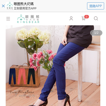
眼圈熊大尺碼
開啟APP
立刻使用官方APP
0
1
/
2