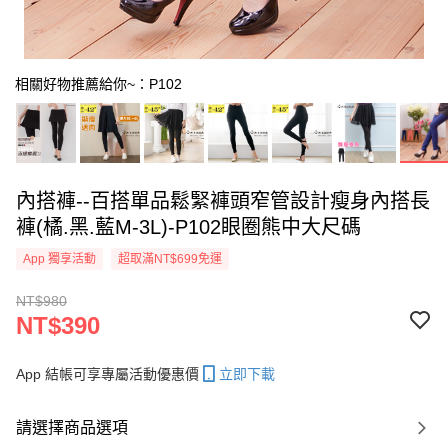
相關好物推薦給你~：P102
內搭褲--百搭單品鬆緊褲頭窄管設計瘦身內搭長
褲(橘.黑.藍M-3L)-P102眼圈熊中大尺碼
App 獨享活動
超取滿NT$699免運
NT$980
NT$390
App 結帳可享專屬活動優惠價
立即下載
請選擇商品選項