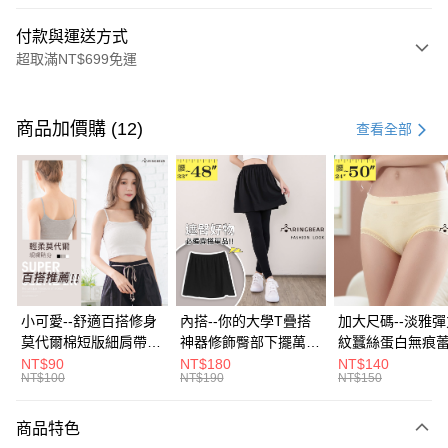
付款與運送方式
超取滿NT$699免運
付款方式
信用卡一次付款
商品加價購 (12)
查看全部
超商取貨付款
LINE Pay
Apple Pay
街口支付
悠遊付
小可愛--舒適百搭修身
內搭--你的大學T疊搭
加大尺碼--淡雅
莫代爾棉短版細肩帶素
神器修飾臀部下擺萬用
紋蠶絲蛋白無痕
Google Pay
色背心(白.黑.灰L-2L)-
內搭裙/遮臀裙(黑2L-
角內褲(白.粉.藍.黃
NT$90
NT$180
NT$140
NT$100
NT$190
NT$150
U582眼圈熊中大尺碼
6L)-Q155眼圈熊中大
3L)-L28眼圈熊
全盈+PAY
尺碼
碼
大哥付你分期
商品特色
相關說明