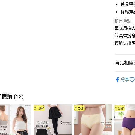
兼具堅
Apple Pay
輕鬆穿
街口支付
銷售重點
軍式風格
悠遊付
兼具堅挺
Google Pa
輕鬆穿出
全盈+PAY
大哥付你
商品相關分
相關說明
身型限定
【大哥付
AFTEE先
分享
1.本服務
身型限定
2.付款方
相關說明
流程，驗
【關於「A
身型限定
價購 (12)
ATM付款
完成交易
AFTEE
3.實際核
便利好安
🐦秋冬出清
4.訂單成
１．簡單
消。如遇
２．便利
運送方式
無法說明
３．安心
【繳款方
全家取貨
1.分期款
【「AFT
醒簡訊。