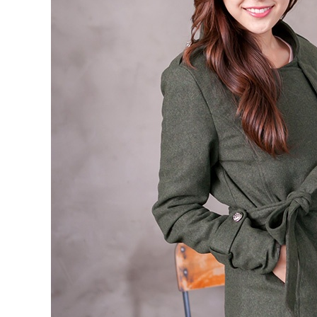
形，恩沛
動。