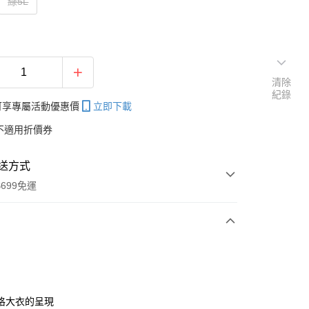
綠5L
清除
紀錄
帳可享專屬活動優惠價
立即下載
不適用折價券
送方式
699免運
次付款
付款
格大衣的呈現