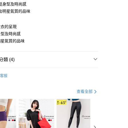
挺身型及時尚感
出明星氣質的品味
大衣的呈現
身型及時尚感
y
明星氣質的品味
分期
類 (4)
．加大尺碼
最大尺碼．5L
你分期使用說明】
享後付
客服
由台灣大哥大提供，台灣大哥大用戶可立即使用無須另外申請。
．加大尺碼
最大尺碼．4L
式選擇「大哥付你分期」，訂單成立後會自動跳轉到大哥付的交易
證手機門號後，選擇欲分期的期數、繳款截止日，確認付款後即
FTEE先享後付」】
．加大尺碼
最大尺碼．3L
查看全部
。
先享後付是「在收到商品之後才付款」的支付方式。 讓您購物簡單
准額度、可分期數及費用金額請依後續交易確認頁面所載為準。
心！
．5折UP!
棉花女孩冬衣圖鑑．５折起
立30分鐘內，如未前往確認交易或遇審核未通過，訂單將自動取
：不需註冊會員、不需綁卡、不需儲值。
「轉專審核」未通過狀況，表示未達大哥付你分期系統評分，恕
：只要手機號碼，簡訊認證，即可結帳。
評估內容。
：先確認商品／服務後，再付款。
式說明】
付款
項不併入電信帳單，「大哥付你分期」於每月結算日後寄送繳費提
EE先享後付」結帳流程】