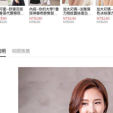
每筆NT$7
１．於結帳
2.透過簡
付」結帳
帳／街口支
可愛--舒適百搭
內搭--你的大學T疊
加大尺碼--淡雅彈
加大尺碼-
付款後全
２．訂單
身莫代爾棉短版
搭神器修飾臀部下
力暗紋蠶絲蛋白無
色冰絲彈
３．收到繳
每筆NT$7
肩帶素色背心
擺萬用內搭裙/遮臀
痕蕾絲三角內褲
臀無痕中
【注意事
T$90
NT$180
NT$140
NT$140
／ATM／
.黑.灰L-2L)-
裙(黑2L-6L)-Q155
(白.粉.藍.黃XL-
褲(黑.紅.粉
$100
NT$190
NT$150
NT$150
1.本服務
※ 請注意
582眼圈熊中大
眼圈熊中大尺碼
3L)-L28眼圈熊中
3L)-L1
7-11取貨
用戶於交
絡購買商品
碼
大尺碼
大尺碼
款買賣價
先享後付
每筆NT$7
2.基於同
※ 交易是
資料（包
是否繳費成
付款後7-1
用，由本
付客戶支
每筆NT$7
3.完整用
說明
相關推薦
【注意事
宅配
１．透過由
交易，需
每筆NT$1
求債權轉
２．關於
https://aft
３．未成
「AFTE
任。
４．使用「
即時審查
結果請求
５．嚴禁