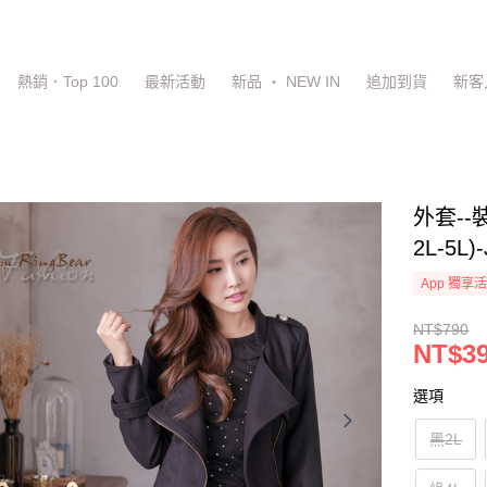
熱銷．Top 100
最新活動
新品 ‧ NEW IN
追加到貨
新客
外套-
2L-5
App 獨享
NT$790
NT$3
選項
黑2L