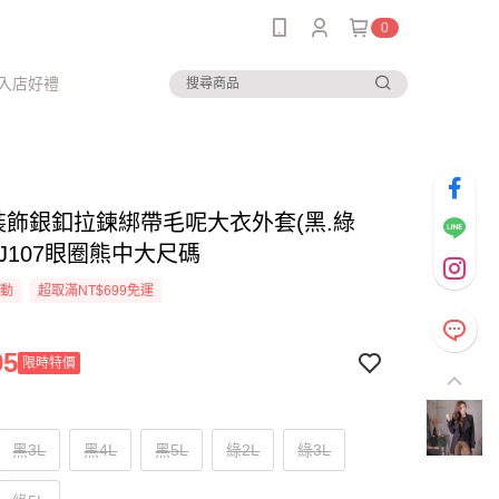
0
入店好禮
-裝飾銀釦拉鍊綁帶毛呢大衣外套(黑.綠
L)-J107眼圈熊中大尺碼
活動
超取滿NT$699免運
95
限時特價
黑3L
黑4L
黑5L
綠2L
綠3L