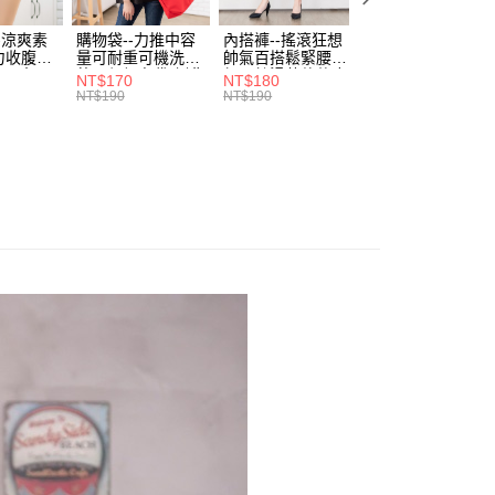
0，滿NT$699(含以上)免運費
方式選擇「AFTEE先享後付」後，將跳轉至「AFTEE先享後
訊連結打開帳單後，可選擇「超商條碼／台灣大直營門市／銀行轉
頁面，進行簡訊認證並確認金額後，即可完成結帳。
付／iPASS MONEY」等通路繳費。
-涼爽素
購物袋--力推中容
內搭褲--搖滾狂想
加大尺碼--顯瘦超
家取貨
成立數日內，您將收到繳費通知簡訊。
力收腹提
量可耐重可機洗烘
帥氣百搭鬆緊腰頭
彈力貼身親膚美腿
費通知簡訊後14天內，點擊此簡訊中的連結，可透過四大超商
0，滿NT$699(含以上)免運費
腰三角內
乾環保帆布袋/側背
超彈絲滑薄款仿皮
收腹提臀無痕高腰
項】
NT$170
NT$180
NT$90
網路銀行／等多元方式進行付款，方視為交易完成。
.紫L-
包(黑.紅.米F)-
褲(黑XL-6L)-R179
內搭連身褲襪(黑.
NT$190
NT$190
NT$100
係由「台灣大哥大股份有限公司」（以下簡稱本公司）所提供，讓
：結帳手續完成當下不需立刻繳費，但若您需要取消訂單，請聯
7眼圈熊中
B201眼圈熊中大尺
眼圈熊中大尺碼
膚F)-Z63眼圈熊
付款
易時，得透過本服務購買商品或服務，並由商店將買賣／分期付
的店家。未經商家同意取消之訂單仍視為有效，需透過AFTEE
碼
大尺碼
金債權讓與本公司後，依約使用本公司帳單繳交帳款。
繳納相關費用。
0，滿NT$799(含以上)免運費
意付款使用「大哥付你分期」之契約關係目的，商店將以您的個人
否成功請以「AFTEE先享後付 」之結帳頁面顯示為準，若有關於
含姓名、電話或地址）提供予台灣大哥大進項蒐集、處理及利
功／繳費後需取消欲退款等相關疑問，請聯繫「AFTEE先享後
1取貨
公司與您本人進行分期帳單所需資料之確認、核對及更正。
援中心」
https://netprotections.freshdesk.com/support/home
0，滿NT$699(含以上)免運費
戶服務條款，請詳閱以下連結：
https://oppay.tw/userRule
項】
恩沛科技股份有限公司提供之「AFTEE先享後付」服務完成之
依本服務之必要範圍內提供個人資料，並將交易相關給付款項請
00，滿NT$1,000(含以上)免運費
讓予恩沛科技股份有限公司。
個人資料處理事宜，請瀏覽以下網址：
ee.tw/terms/#terms3
年的使用者請事先徵得法定代理人或監護人之同意方可使用
E先享後付」，若未經同意申辦者引起之損失，本公司不負相關責
AFTEE先享後付」時，將依據個別帳號之用戶狀況，依本公司
核予不同之上限額度；若仍有額度不足之情形，本公司將視審查
用戶進行身份認證。
一人註冊多個帳號或使用他人資訊註冊。若發現惡意使用之情