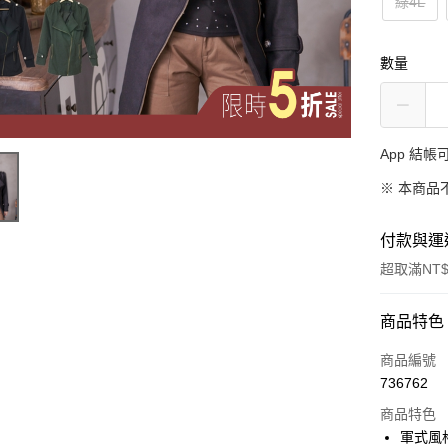
綠4L
數量
App 結
※ 本商品
付款與運
超取滿NT$
付款方式
商品特色
信用卡一
商品編號
736762
超商取貨
商品特色
LINE Pay
軍式風