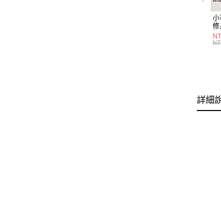
小
修
細
N
(白
NT
U
尺
詳細