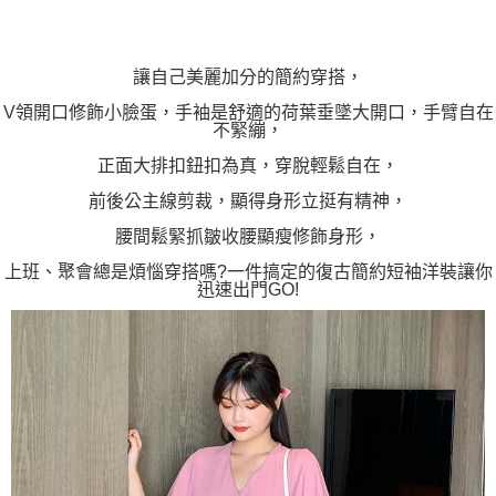
「AFTEE先享後付」，若未經同意申辦者引起之損失，本公司不負相關責
任。
４．使用「AFTEE先享後付」時，將依據個別帳號之用戶狀況，依本公司即
時審查核予不同之上限額度；若仍有額度不足之情形，本公司將視審查結果
讓自己美麗加分的簡約穿搭，
請求用戶進行身份認證。
５．嚴禁一人註冊多個帳號或使用他人資訊註冊。若發現惡意使用之情形，
V領開口修飾小臉蛋，手袖是舒適的荷葉垂墜大開口，手臂自在
不緊繃，
恩沛科技股份有限公司將有權停止該用戶之使用額度並採取法律行動。
正面大排扣鈕扣為真，穿脫輕鬆自在，
前後公主線剪裁，顯得身形立挺有精神，
腰間鬆緊抓皺收腰顯瘦修飾身形，
上班、聚會總是煩惱穿搭嗎?一件搞定的復古簡約短袖洋裝讓你
迅速出門GO!