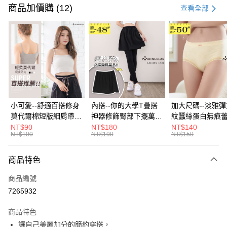
信用卡一次付款
商品加價購 (12)
查看全部
超商取貨付款
LINE Pay
Apple Pay
街口支付
悠遊付
小可愛--舒適百搭修身
內搭--你的大學T疊搭
加大尺碼--淡雅
莫代爾棉短版細肩帶素
神器修飾臀部下擺萬用
紋蠶絲蛋白無痕
Google Pay
色背心(白.黑.灰L-2L)-
內搭裙/遮臀裙(黑2L-
角內褲(白.粉.藍.黃
NT$90
NT$180
NT$140
NT$100
NT$190
NT$150
U582眼圈熊中大尺碼
6L)-Q155眼圈熊中大
3L)-L28眼圈熊
全盈+PAY
尺碼
碼
大哥付你分期
商品特色
相關說明
商品編號
【大哥付你分期使用說明】
AFTEE先享後付
1.本服務由台灣大哥大提供，台灣大哥大用戶可立即使用無須另外申請。
7265932
2.付款方式選擇「大哥付你分期」，訂單成立後會自動跳轉到大哥付的交易
相關說明
流程，驗證手機門號後，選擇欲分期的期數、繳款截止日，確認付款後即完
商品特色
【關於「AFTEE先享後付」】
成交易。
ATM付款
AFTEE先享後付是「在收到商品之後才付款」的支付方式。 讓您購物簡單
讓自己美麗加分的簡約穿搭，
3.實際核准額度、可分期數及費用金額請依後續交易確認頁面所載為準。