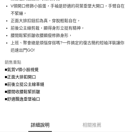
便利好安心！
4.訂單成立30分鐘內，如未前往確認交易或遇審核未通過，訂單將自動取
V領開口修飾小臉蛋，手袖是舒適的荷葉垂墜大開口，手臂自在
１．簡單：不需註冊會員、不需綁卡、不需儲值。
運送方式
消。如遇「轉專審核」未通過狀況，表示未達大哥付你分期系統評分，恕無
２．便利：只要手機號碼，簡訊認證，即可結帳。
不緊繃，
法說明評估內容。
３．安心：先確認商品／服務後，再付款。
全家取貨付款
正面大排扣鈕扣為真，穿脫輕鬆自在，
【繳款方式說明】
1.分期款項不併入電信帳單，「大哥付你分期」於每月結算日後寄送繳費提
每筆NT$70，滿NT$699(含以上)免運費
前後公主線剪裁，顯得身形立挺有精神，
【「AFTEE先享後付」結帳流程】
醒簡訊。
１．於結帳方式選擇「AFTEE先享後付」後，將跳轉至「AFTEE先享後付」
腰間鬆緊抓皺收腰顯瘦修飾身形，
2.透過簡訊連結打開帳單後，可選擇「超商條碼／台灣大直營門市／銀行轉
付款後全家取貨
結帳頁面，進行簡訊認證並確認金額後，即可完成結帳。
帳／街口支付／iPASS MONEY」等通路繳費。
上班、聚會總是煩惱穿搭嗎?一件搞定的復古簡約短袖洋裝讓你
２．訂單成立數日內，您將收到繳費通知簡訊。
每筆NT$70，滿NT$699(含以上)免運費
３．收到繳費通知簡訊後14天內，點擊此簡訊中的連結，可透過四大超商／
迅速出門GO!
【注意事項】
ATM／網路銀行／等多元方式進行付款，方視為交易完成。
7-11取貨付款
1.本服務係由「台灣大哥大股份有限公司」（以下簡稱本公司）所提供，讓
※ 請注意：結帳手續完成當下不需立刻繳費，但若您需要取消訂單，請聯絡
銷售重點
用戶於交易時，得透過本服務購買商品或服務，並由商店將買賣／分期付款
每筆NT$70，滿NT$799(含以上)免運費
購買商品的店家。未經商家同意取消之訂單仍視為有效，需透過AFTEE先享
買賣價金債權讓與本公司後，依約使用本公司帳單繳交帳款。
■氣質V領小臉視覺
後付繳納相關費用。
2.基於同意付款使用「大哥付你分期」之契約關係目的，商店將以您的個人
付款後7-11取貨
※ 交易是否成功請以「AFTEE先享後付 」之結帳頁面顯示為準，若有關於
■正面大排釦開口
資料（包含姓名、電話或地址）提供予台灣大哥大進項蒐集、處理及利用，
是否繳費成功／繳費後需取消欲退款等相關疑問，請聯繫「AFTEE先享後付
■前後立挺公主線車縫
每筆NT$70，滿NT$699(含以上)免運費
由本公司與您本人進行分期帳單所需資料之確認、核對及更正。
客戶支援中心」
https://netprotections.freshdesk.com/support/home
3.完整用戶服務條款，請詳閱以下連結：
https://oppay.tw/userRule
■腰間收腰鬆緊抓皺
宅配
【注意事項】
■舒適飄逸垂墜袖口
１．透過由恩沛科技股份有限公司提供之「AFTEE先享後付」服務完成之交
每筆NT$100，滿NT$1,000(含以上)免運費
易，需依本服務之必要範圍內提供個人資料，並將交易相關給付款項請求債
權轉讓予恩沛科技股份有限公司。
２．關於個人資料處理事宜，請瀏覽以下網址：
https://aftee.tw/terms/#terms3
詳細說明
相關推薦
３．未成年的使用者請事先徵得法定代理人或監護人之同意方可使用