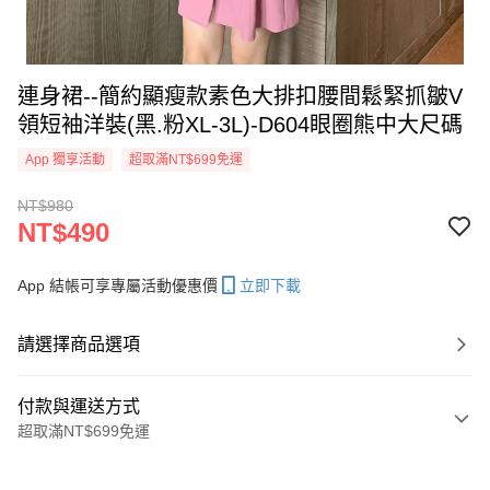
連身裙--簡約顯瘦款素色大排扣腰間鬆緊抓皺V
領短袖洋裝(黑.粉XL-3L)-D604眼圈熊中大尺碼
App 獨享活動
超取滿NT$699免運
NT$980
NT$490
App 結帳可享專屬活動優惠價
立即下載
請選擇商品選項
付款與運送方式
超取滿NT$699免運
付款方式