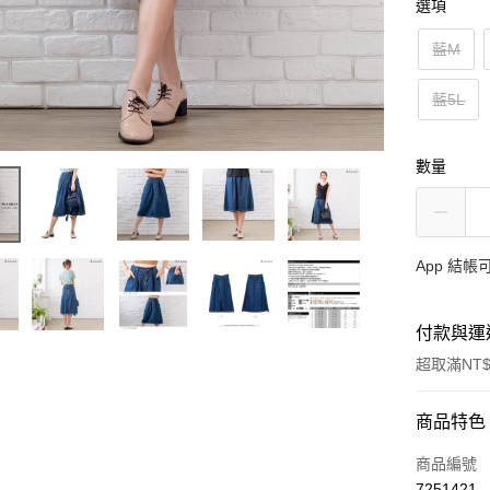
選項
藍M
藍5L
數量
App 結
付款與運
超取滿NT$
付款方式
商品特色
信用卡一
商品編號
7251421