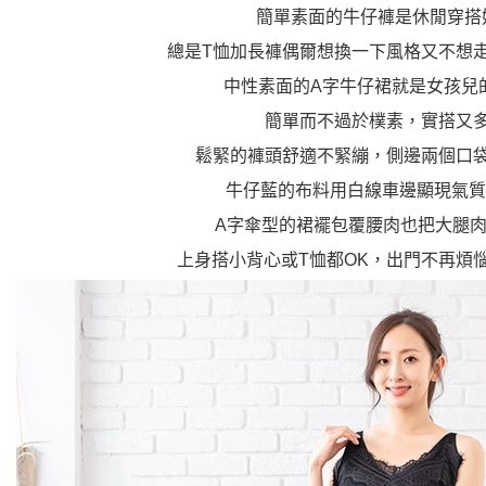
簡單素面的牛仔褲是休閒穿搭
總是T恤加長褲偶爾想換一下風格又不想
中性素面的A字牛仔裙就是女孩兒
簡單而不過於樸素，實搭又
鬆緊的褲頭舒適不緊繃，側邊兩個口
牛仔藍的布料用白線車邊顯現氣質
A字傘型的裙襬包覆腰肉也把大腿
上身搭小背心或T恤都OK，出門不再煩