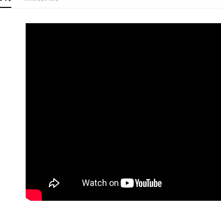
即時審查
結果請求
５．嚴禁
形，恩沛
動。