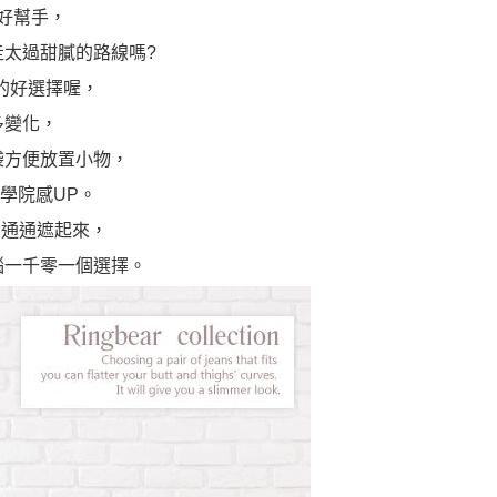
好幫手，
走太過甜膩的路線嗎?
的好選擇喔，
多變化，
袋方便放置小物，
學院感UP。
肉通通遮起來，
惱一千零一個選擇。