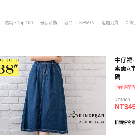
熱銷．Top 100
最新活動
新品 ‧ NEW IN
追加到貨
新客
牛仔裙
素面A字
碼
App 獨享
NT$900
NT$4
相關好物推