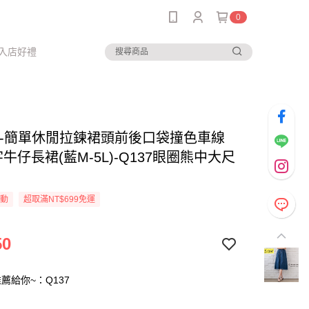
0
入店好禮
--簡單休閒拉鍊裙頭前後口袋撞色車線
牛仔長裙(藍M-5L)-Q137眼圈熊中大尺
活動
超取滿NT$699免運
50
薦給你~：Q137