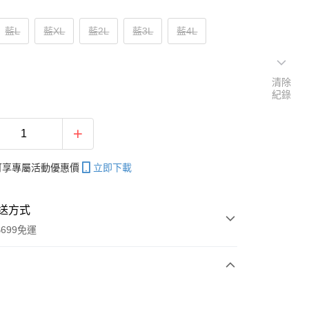
藍L
藍XL
藍2L
藍3L
藍4L
清除
紀錄
帳可享專屬活動優惠價
立即下載
送方式
699免運
次付款