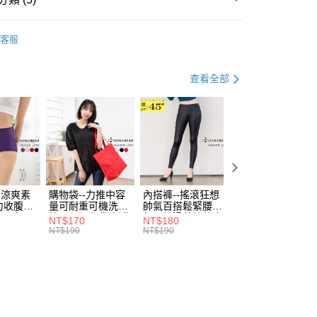
評估內容。
：先確認商品／服務後，再付款。
式說明】
款
經典．牛仔裙
付款
項不併入電信帳單，「大哥付你分期」於每月結算日後寄送繳費提
EE先享後付」結帳流程】
客服
0，滿NT$699(含以上)免運費
方式選擇「AFTEE先享後付」後，將跳轉至「AFTEE先享後
資好好買
均價．450
訊連結打開帳單後，可選擇「超商條碼／台灣大直營門市／銀行轉
頁面，進行簡訊認證並確認金額後，即可完成結帳。
付／iPASS MONEY」等通路繳費。
家取貨
成立數日內，您將收到繳費通知簡訊。
．加大尺碼
最大尺碼．5L
查看全部
費通知簡訊後14天內，點擊此簡訊中的連結，可透過四大超商
0，滿NT$699(含以上)免運費
項】
．加大尺碼
最大尺碼．4L
網路銀行／等多元方式進行付款，方視為交易完成。
係由「台灣大哥大股份有限公司」（以下簡稱本公司）所提供，讓
：結帳手續完成當下不需立刻繳費，但若您需要取消訂單，請聯
付款
．加大尺碼
最大尺碼．3L
易時，得透過本服務購買商品或服務，並由商店將買賣／分期付
的店家。未經商家同意取消之訂單仍視為有效，需透過AFTEE
金債權讓與本公司後，依約使用本公司帳單繳交帳款。
繳納相關費用。
0，滿NT$799(含以上)免運費
意付款使用「大哥付你分期」之契約關係目的，商店將以您的個人
否成功請以「AFTEE先享後付 」之結帳頁面顯示為準，若有關於
含姓名、電話或地址）提供予台灣大哥大進項蒐集、處理及利
功／繳費後需取消欲退款等相關疑問，請聯繫「AFTEE先享後
1取貨
公司與您本人進行分期帳單所需資料之確認、核對及更正。
援中心」
https://netprotections.freshdesk.com/support/home
0，滿NT$699(含以上)免運費
戶服務條款，請詳閱以下連結：
https://oppay.tw/userRule
-涼爽素
購物袋--力推中容
內搭褲--搖滾狂想
加大尺碼--顯瘦超
項】
力收腹提
量可耐重可機洗烘
帥氣百搭鬆緊腰頭
彈力貼身親膚美腿
恩沛科技股份有限公司提供之「AFTEE先享後付」服務完成之
腰三角內
乾環保帆布袋/側背
超彈絲滑薄款仿皮
收腹提臀無痕高腰
NT$170
NT$180
NT$90
依本服務之必要範圍內提供個人資料，並將交易相關給付款項請
00，滿NT$1,000(含以上)免運費
.紫L-
包(黑.紅.米F)-
褲(黑XL-6L)-R179
內搭連身褲襪(黑.
NT$190
NT$190
NT$100
讓予恩沛科技股份有限公司。
7眼圈熊中
B201眼圈熊中大尺
眼圈熊中大尺碼
膚F)-Z63眼圈熊
個人資料處理事宜，請瀏覽以下網址：
碼
大尺碼
ee.tw/terms/#terms3
年的使用者請事先徵得法定代理人或監護人之同意方可使用
E先享後付」，若未經同意申辦者引起之損失，本公司不負相關責
AFTEE先享後付」時，將依據個別帳號之用戶狀況，依本公司