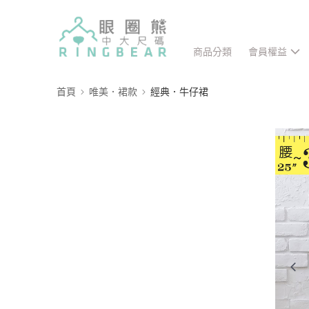
商品分類
會員權益
首頁
唯美．裙款
經典．牛仔裙