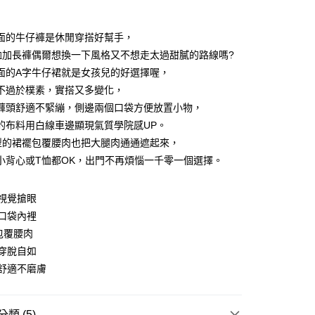
付款
面的牛仔褲是休閒穿搭好幫手，
恤加長褲偶爾想換一下風格又不想走太過甜膩的路線嗎?
面的A字牛仔裙就是女孩兒的好選擇喔，
不過於樸素，實搭又多變化，
褲頭舒適不緊繃，側邊兩個口袋方便放置小物，
的布料用白線車邊顯現氣質學院感UP。
y
型的裙襬包覆腰肉也把大腿肉通通遮起來，
小背心或T恤都OK，出門不再煩惱一千零一個選擇。
分期
視覺搶眼
口袋內裡
你分期使用說明】
享後付
由台灣大哥大提供，台灣大哥大用戶可立即使用無須另外申請。
包覆腰肉
式選擇「大哥付你分期」，訂單成立後會自動跳轉到大哥付的交易
穿脫自如
證手機門號後，選擇欲分期的期數、繳款截止日，確認付款後即
FTEE先享後付」】
舒適不磨膚
。
先享後付是「在收到商品之後才付款」的支付方式。 讓您購物簡單
准額度、可分期數及費用金額請依後續交易確認頁面所載為準。
心！
立30分鐘內，如未前往確認交易或遇審核未通過，訂單將自動取
：不需註冊會員、不需綁卡、不需儲值。
「轉專審核」未通過狀況，表示未達大哥付你分期系統評分，恕
：只要手機號碼，簡訊認證，即可結帳。
類 (5)