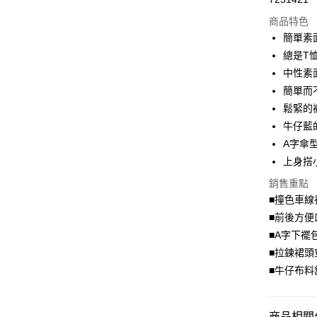
超商取貨
商品特色
LINE Pay
簡單素
總是T
Apple Pay
中性素
街口支付
簡單而
鬆緊的
悠遊付
牛仔藍
Google Pa
A字傘
上身搭
全盈+PAY
銷售重點
大哥付你
■撞色車線
相關說明
■前後方便
【大哥付
AFTEE先
1.本服務
■A字下襬
2.付款方
相關說明
■拉鍊裙頭
流程，驗
【關於「A
■牛仔布料
ATM付款
完成交易
AFTEE
3.實際核
便利好安
4.訂單成
１．簡單
消。如遇
２．便利
商品相關分