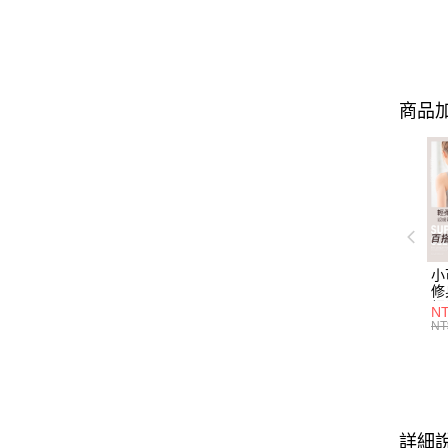
商品加
小
修
細
N
(白
NT
U
尺
詳細