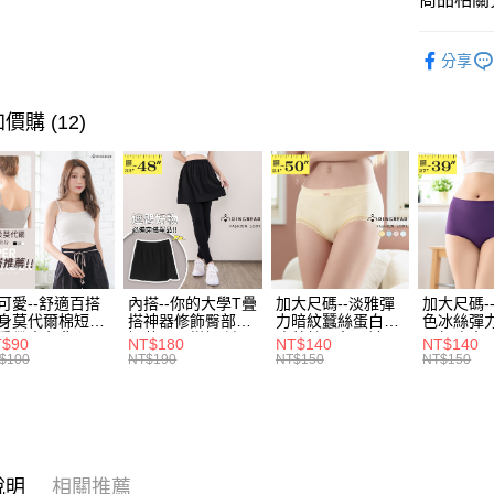
運送方式
無法說明
３．安心
【繳款方
唯美．裙
全家取貨
1.分期款
【「AFT
分享
醒簡訊。
每筆NT$7
１．於結帳
超值．小
2.透過簡
付」結帳
帳／街口支
付款後全
２．訂單
身型限定
價購 (12)
３．收到繳
每筆NT$7
【注意事
身型限定
／ATM／
1.本服務
※ 請注意
7-11取貨
身型限定
用戶於交
絡購買商品
款買賣價
先享後付
每筆NT$7
2.基於同
※ 交易是
資料（包
是否繳費成
付款後7-1
用，由本
付客戶支
每筆NT$7
3.完整用
可愛--舒適百搭
內搭--你的大學T疊
加大尺碼--淡雅彈
加大尺碼-
【注意事
身莫代爾棉短版
搭神器修飾臀部下
力暗紋蠶絲蛋白無
色冰絲彈
宅配
１．透過由
肩帶素色背心
擺萬用內搭裙/遮臀
痕蕾絲三角內褲
臀無痕中
T$90
NT$180
NT$140
NT$140
交易，需
每筆NT$1
.黑.灰L-2L)-
裙(黑2L-6L)-Q155
(白.粉.藍.黃XL-
褲(黑.紅.粉
$100
NT$190
NT$150
NT$150
求債權轉
582眼圈熊中大
眼圈熊中大尺碼
3L)-L28眼圈熊中
3L)-L1
２．關於
碼
大尺碼
大尺碼
https://aft
３．未成
「AFTE
任。
說明
相關推薦
４．使用「