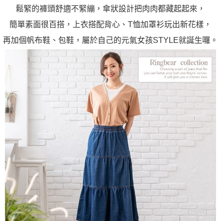
鬆緊的褲頭舒適不緊繃，傘狀設計把肉肉都藏起起來，
簡單素面很百搭，上衣搭配背心、T恤加罩衫玩出新花樣，
再加個帆布鞋、包鞋，屬於自己的元氣女孩STYLE就誕生囉。