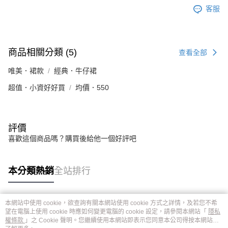
客服
商品相關分類 (5)
查看全部
唯美．裙款
經典．牛仔裙
超值．小資好好買
均價．550
評價
喜歡這個商品嗎？購買後給他一個好評吧
本分類熱銷
全站排行
本網站中使用 cookie，欲查詢有關本網站使用 cookie 方式之詳情，及若您不希
熱門標籤
望在電腦上使用 cookie 時應如何變更電腦的 cookie 設定，請參閱本網站「
隱私
權條款
」之 Cookie 聲明。您繼續使用本網站即表示您同意本公司得按本網站使