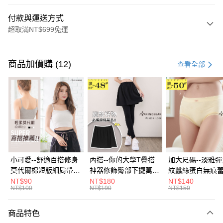
付款與運送方式
超取滿NT$699免運
付款方式
信用卡一次付款
商品加價購 (12)
查看全部
超商取貨付款
LINE Pay
Apple Pay
街口支付
悠遊付
小可愛--舒適百搭修身
內搭--你的大學T疊搭
加大尺碼--淡雅
莫代爾棉短版細肩帶素
神器修飾臀部下擺萬用
紋蠶絲蛋白無痕
Google Pay
色背心(白.黑.灰L-2L)-
內搭裙/遮臀裙(黑2L-
角內褲(白.粉.藍.黃
NT$90
NT$180
NT$140
NT$100
NT$190
NT$150
U582眼圈熊中大尺碼
6L)-Q155眼圈熊中大
3L)-L28眼圈熊
全盈+PAY
尺碼
碼
大哥付你分期
商品特色
相關說明