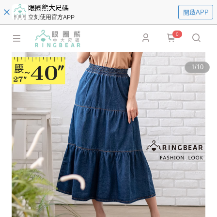
眼圈熊大尺碼
開啟APP
立刻使用官方APP
0
1
/
10