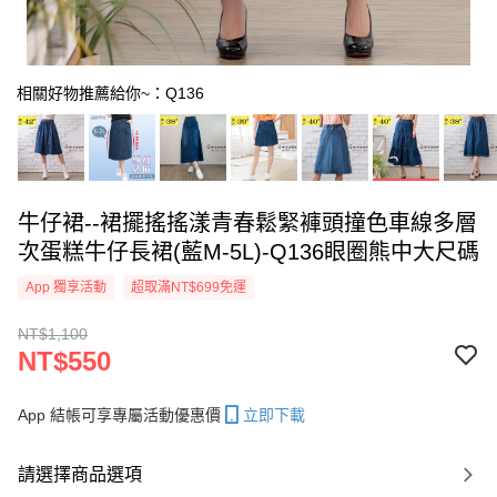
相關好物推薦給你~：Q136
牛仔裙--裙擺搖搖漾青春鬆緊褲頭撞色車線多層
次蛋糕牛仔長裙(藍M-5L)-Q136眼圈熊中大尺碼
App 獨享活動
超取滿NT$699免運
NT$1,100
NT$550
App 結帳可享專屬活動優惠價
立即下載
請選擇商品選項