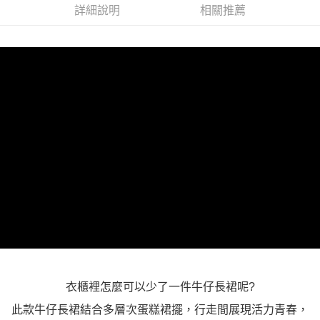
詳細說明
相關推薦
１．透過由恩沛科技股份有限公司提供之「AFTEE先享後付」服務完成之交
每筆NT$100，滿NT$1,000(含以上)免運費
易，需依本服務之必要範圍內提供個人資料，並將交易相關給付款項請求債
權轉讓予恩沛科技股份有限公司。
２．關於個人資料處理事宜，請瀏覽以下網址：
https://aftee.tw/terms/#terms3
３．未成年的使用者請事先徵得法定代理人或監護人之同意方可使用
「AFTEE先享後付」，若未經同意申辦者引起之損失，本公司不負相關責
任。
４．使用「AFTEE先享後付」時，將依據個別帳號之用戶狀況，依本公司即
時審查核予不同之上限額度；若仍有額度不足之情形，本公司將視審查結果
請求用戶進行身份認證。
５．嚴禁一人註冊多個帳號或使用他人資訊註冊。若發現惡意使用之情形，
恩沛科技股份有限公司將有權停止該用戶之使用額度並採取法律行動。
衣櫃裡怎麼可以少了一件牛仔長裙呢?
此款牛仔長裙結合多層次蛋糕裙擺，行走間展現活力青春，