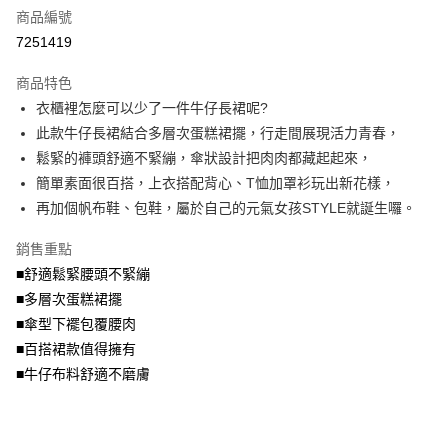
商品編號
【大哥付你分期使用說明】
AFTEE先享後付
1.本服務由台灣大哥大提供，台灣大哥大用戶可立即使用無須另外申請。
7251419
2.付款方式選擇「大哥付你分期」，訂單成立後會自動跳轉到大哥付的交易
相關說明
流程，驗證手機門號後，選擇欲分期的期數、繳款截止日，確認付款後即完
商品特色
【關於「AFTEE先享後付」】
成交易。
ATM付款
AFTEE先享後付是「在收到商品之後才付款」的支付方式。 讓您購物簡單
衣櫃裡怎麼可以少了一件牛仔長裙呢?
3.實際核准額度、可分期數及費用金額請依後續交易確認頁面所載為準。
便利好安心！
4.訂單成立30分鐘內，如未前往確認交易或遇審核未通過，訂單將自動取
此款牛仔長裙結合多層次蛋糕裙擺，行走間展現活力青春，
１．簡單：不需註冊會員、不需綁卡、不需儲值。
運送方式
消。如遇「轉專審核」未通過狀況，表示未達大哥付你分期系統評分，恕無
２．便利：只要手機號碼，簡訊認證，即可結帳。
鬆緊的褲頭舒適不緊繃，傘狀設計把肉肉都藏起起來，
法說明評估內容。
３．安心：先確認商品／服務後，再付款。
全家取貨付款
簡單素面很百搭，上衣搭配背心、T恤加罩衫玩出新花樣，
【繳款方式說明】
1.分期款項不併入電信帳單，「大哥付你分期」於每月結算日後寄送繳費提
每筆NT$70，滿NT$699(含以上)免運費
再加個帆布鞋、包鞋，屬於自己的元氣女孩STYLE就誕生囉。
【「AFTEE先享後付」結帳流程】
醒簡訊。
１．於結帳方式選擇「AFTEE先享後付」後，將跳轉至「AFTEE先享後付」
2.透過簡訊連結打開帳單後，可選擇「超商條碼／台灣大直營門市／銀行轉
付款後全家取貨
結帳頁面，進行簡訊認證並確認金額後，即可完成結帳。
銷售重點
帳／街口支付／iPASS MONEY」等通路繳費。
２．訂單成立數日內，您將收到繳費通知簡訊。
每筆NT$70，滿NT$699(含以上)免運費
■舒適鬆緊腰頭不緊繃
３．收到繳費通知簡訊後14天內，點擊此簡訊中的連結，可透過四大超商／
【注意事項】
■多層次蛋糕裙擺
ATM／網路銀行／等多元方式進行付款，方視為交易完成。
7-11取貨付款
1.本服務係由「台灣大哥大股份有限公司」（以下簡稱本公司）所提供，讓
※ 請注意：結帳手續完成當下不需立刻繳費，但若您需要取消訂單，請聯絡
■傘型下襬包覆腰肉
用戶於交易時，得透過本服務購買商品或服務，並由商店將買賣／分期付款
每筆NT$70，滿NT$799(含以上)免運費
購買商品的店家。未經商家同意取消之訂單仍視為有效，需透過AFTEE先享
買賣價金債權讓與本公司後，依約使用本公司帳單繳交帳款。
■百搭裙款值得擁有
後付繳納相關費用。
2.基於同意付款使用「大哥付你分期」之契約關係目的，商店將以您的個人
付款後7-11取貨
※ 交易是否成功請以「AFTEE先享後付 」之結帳頁面顯示為準，若有關於
■牛仔布料舒適不磨膚
資料（包含姓名、電話或地址）提供予台灣大哥大進項蒐集、處理及利用，
是否繳費成功／繳費後需取消欲退款等相關疑問，請聯繫「AFTEE先享後付
每筆NT$70，滿NT$699(含以上)免運費
由本公司與您本人進行分期帳單所需資料之確認、核對及更正。
客戶支援中心」
https://netprotections.freshdesk.com/support/home
3.完整用戶服務條款，請詳閱以下連結：
https://oppay.tw/userRule
宅配
【注意事項】