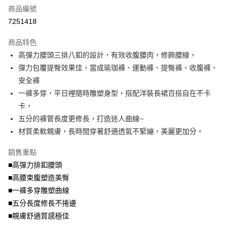
商品編號
【大哥付你分期使用說明】
AFTEE先享後付
1.本服務由台灣大哥大提供，台灣大哥大用戶可立即使用無須另外申請。
7251418
2.付款方式選擇「大哥付你分期」，訂單成立後會自動跳轉到大哥付的交易
相關說明
流程，驗證手機門號後，選擇欲分期的期數、繳款截止日，確認付款後即完
商品特色
【關於「AFTEE先享後付」】
成交易。
ATM付款
AFTEE先享後付是「在收到商品之後才付款」的支付方式。 讓您購物簡單
高彈力腰頭三排八釦的設計，有效收腹腰肉，修飾腰線，
3.實際核准額度、可分期數及費用金額請依後續交易確認頁面所載為準。
便利好安心！
4.訂單成立30分鐘內，如未前往確認交易或遇審核未通過，訂單將自動取
彈力包覆提臀效果佳，當成瑜珈褲、運動褲、提臀褲、收腹褲、
１．簡單：不需註冊會員、不需綁卡、不需儲值。
運送方式
消。如遇「轉專審核」未通過狀況，表示未達大哥付你分期系統評分，恕無
２．便利：只要手機號碼，簡訊認證，即可結帳。
安全褲
法說明評估內容。
３．安心：先確認商品／服務後，再付款。
全家取貨付款
一褲多穿，平日裡隨時雕塑身型，搭配洋裝長裙百搭自在不卡
【繳款方式說明】
1.分期款項不併入電信帳單，「大哥付你分期」於每月結算日後寄送繳費提
每筆NT$70，滿NT$699(含以上)免運費
卡，
【「AFTEE先享後付」結帳流程】
醒簡訊。
１．於結帳方式選擇「AFTEE先享後付」後，將跳轉至「AFTEE先享後付」
五分的褲管長度更修長，打造迷人曲線~
2.透過簡訊連結打開帳單後，可選擇「超商條碼／台灣大直營門市／銀行轉
付款後全家取貨
結帳頁面，進行簡訊認證並確認金額後，即可完成結帳。
帳／街口支付／iPASS MONEY」等通路繳費。
材質柔軟親膚，長時間穿著舒適透氣不緊繃，美麗更加分。
２．訂單成立數日內，您將收到繳費通知簡訊。
每筆NT$70，滿NT$699(含以上)免運費
３．收到繳費通知簡訊後14天內，點擊此簡訊中的連結，可透過四大超商／
【注意事項】
銷售重點
ATM／網路銀行／等多元方式進行付款，方視為交易完成。
7-11取貨付款
1.本服務係由「台灣大哥大股份有限公司」（以下簡稱本公司）所提供，讓
※ 請注意：結帳手續完成當下不需立刻繳費，但若您需要取消訂單，請聯絡
■高彈力排釦腰頭
用戶於交易時，得透過本服務購買商品或服務，並由商店將買賣／分期付款
每筆NT$70，滿NT$799(含以上)免運費
購買商品的店家。未經商家同意取消之訂單仍視為有效，需透過AFTEE先享
買賣價金債權讓與本公司後，依約使用本公司帳單繳交帳款。
■高腰束腹塑造美臀
後付繳納相關費用。
2.基於同意付款使用「大哥付你分期」之契約關係目的，商店將以您的個人
付款後7-11取貨
※ 交易是否成功請以「AFTEE先享後付 」之結帳頁面顯示為準，若有關於
■一褲多穿雕塑曲線
資料（包含姓名、電話或地址）提供予台灣大哥大進項蒐集、處理及利用，
是否繳費成功／繳費後需取消欲退款等相關疑問，請聯繫「AFTEE先享後付
■五分長度修長不捲邊
每筆NT$70，滿NT$699(含以上)免運費
由本公司與您本人進行分期帳單所需資料之確認、核對及更正。
客戶支援中心」
https://netprotections.freshdesk.com/support/home
3.完整用戶服務條款，請詳閱以下連結：
https://oppay.tw/userRule
■親膚舒適質感極佳
宅配
【注意事項】