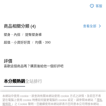
客服
商品相關分類 (4)
查看全部
塑身．內搭
提臀塑身褲
超值．小資好好買
均價．390
評價
喜歡這個商品嗎？購買後給他一個好評吧
本分類熱銷
全站排行
本網站中使用 cookie，欲查詢有關本網站使用 cookie 方式之詳情，及若您不希
熱門標籤
望在電腦上使用 cookie 時應如何變更電腦的 cookie 設定，請參閱本網站「
隱私
權條款
」之 Cookie 聲明。您繼續使用本網站即表示您同意本公司得按本網站使