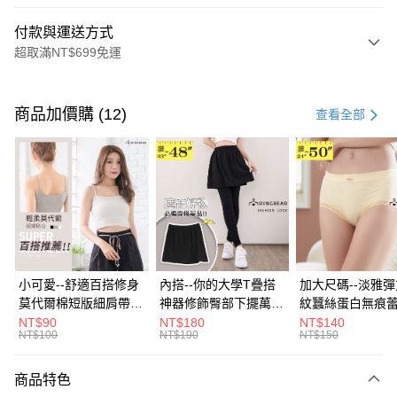
付款與運送方式
超取滿NT$699免運
付款方式
信用卡一次付款
商品加價購 (12)
查看全部
超商取貨付款
LINE Pay
Apple Pay
街口支付
悠遊付
小可愛--舒適百搭修身
內搭--你的大學T疊搭
加大尺碼--淡雅
莫代爾棉短版細肩帶素
神器修飾臀部下擺萬用
紋蠶絲蛋白無痕
Google Pay
色背心(白.黑.灰L-2L)-
內搭裙/遮臀裙(黑2L-
角內褲(白.粉.藍.黃
NT$90
NT$180
NT$140
NT$100
NT$190
NT$150
U582眼圈熊中大尺碼
6L)-Q155眼圈熊中大
3L)-L28眼圈熊
全盈+PAY
尺碼
碼
大哥付你分期
商品特色
相關說明