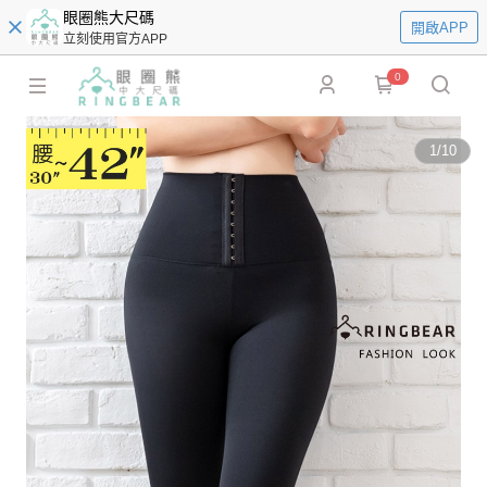
眼圈熊大尺碼
開啟APP
立刻使用官方APP
0
1
/
10