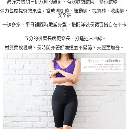
高彈力腰頭三排八釦的設計，有效收腹腰肉，修飾腰線，
彈力包覆提臀效果佳，當成瑜珈褲、運動褲、提臀褲、收腹褲、
安全褲
一褲多穿，平日裡隨時雕塑身型，搭配洋裝長裙百搭自在不卡
卡，
五分的褲管長度更修長，打造迷人曲線~
材質柔軟親膚，長時間穿著舒適透氣不緊繃，美麗更加分。