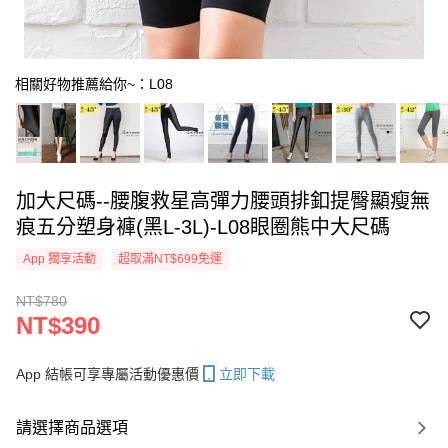
相關好物推薦給你~：L08
加大尺碼--腰腹救星高彈力腰頭排釦提臀顯瘦無
痕五分塑身褲(黑L-3L)-L08眼圈熊中大尺碼
App 獨享活動
超取滿NT$699免運
NT$780
NT$390
App 結帳可享專屬活動優惠價
立即下載
請選擇商品選項