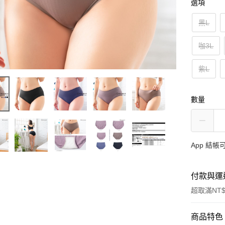
選項
黑L
咖3L
紫L
數量
App 結
付款與運
超取滿NT$
付款方式
商品特色