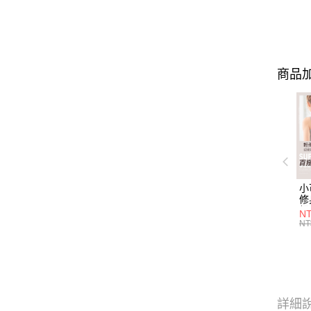
商品加
小
修
細
N
(白
NT
U
尺
詳細