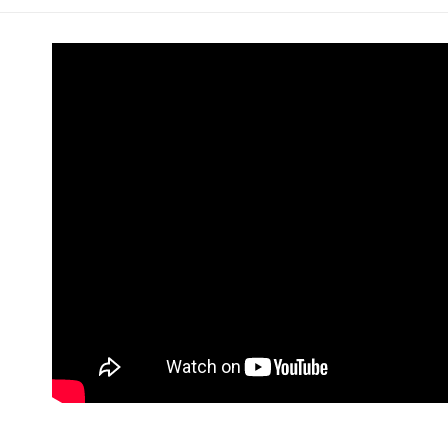
「AFTE
任。
４．使用「
即時審查
結果請求
５．嚴禁
形，恩沛
動。