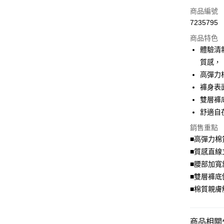
信用卡一
商品編號
7235795
超商取貨
商品特色
LINE Pay
體驗清
質感，
Apple Pay
高彈力
街口支付
褲身表
雙層褲
悠遊付
舒適自
Google Pa
銷售重點
全盈+PAY
■高彈力棉
■質感直線
大哥付你
■腰部加寬
相關說明
■雙層褲底
【大哥付
AFTEE先
1.本服務
■棉質親膚
2.付款方
相關說明
流程，驗
【關於「A
ATM付款
完成交易
AFTEE
商品相關分