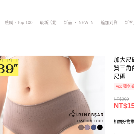
熱銷．Top 100
最新活動
新品 ‧ NEW IN
追加到貨
新客
加大尺
質三角內
尺碼
App 獨享
NT$300
NT$1
相關好物推