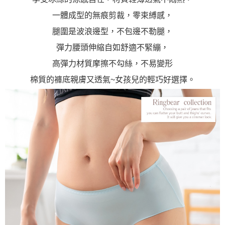
一體成型的無痕剪裁，零束縛感，
腿圍是波浪邊型，不包邊不勒腿，
彈力腰頭伸縮自如舒適不緊繃，
高彈力材質摩擦不勾絲，不易變形
棉質的褲底親膚又透氣~女孩兒的輕巧好選擇。