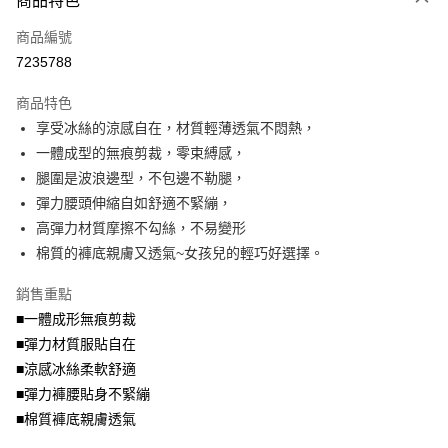
商品特色
相關說明
商品編號
【大哥付你分期使用說明】
AFTEE先享後付
1.本服務由台灣大哥大提供，台灣大哥大用戶可立即使用無須另外申請。
7235788
2.付款方式選擇「大哥付你分期」，訂單成立後會自動跳轉到大哥付的交易
相關說明
流程，驗證手機門號後，選擇欲分期的期數、繳款截止日，確認付款後即完
商品特色
【關於「AFTEE先享後付」】
成交易。
ATM付款
AFTEE先享後付是「在收到商品之後才付款」的支付方式。 讓您購物簡單
享受冰絲的涼感自在，材質輕薄透氣不悶熱，
3.實際核准額度、可分期數及費用金額請依後續交易確認頁面所載為準。
便利好安心！
4.訂單成立30分鐘內，如未前往確認交易或遇審核未通過，訂單將自動取
一體成型的無痕剪裁，零束縛感，
１．簡單：不需註冊會員、不需綁卡、不需儲值。
運送方式
消。如遇「轉專審核」未通過狀況，表示未達大哥付你分期系統評分，恕無
２．便利：只要手機號碼，簡訊認證，即可結帳。
腿圍是波浪邊型，不包邊不勒腿，
法說明評估內容。
３．安心：先確認商品／服務後，再付款。
全家取貨付款
彈力腰頭伸縮自如舒適不緊繃，
【繳款方式說明】
1.分期款項不併入電信帳單，「大哥付你分期」於每月結算日後寄送繳費提
每筆NT$70，滿NT$699(含以上)免運費
高彈力材質摩擦不勾絲，不易變形
【「AFTEE先享後付」結帳流程】
醒簡訊。
１．於結帳方式選擇「AFTEE先享後付」後，將跳轉至「AFTEE先享後付」
棉質的褲底親膚又透氣~女孩兒的輕巧好選擇。
2.透過簡訊連結打開帳單後，可選擇「超商條碼／台灣大直營門市／銀行轉
付款後全家取貨
結帳頁面，進行簡訊認證並確認金額後，即可完成結帳。
帳／街口支付／iPASS MONEY」等通路繳費。
２．訂單成立數日內，您將收到繳費通知簡訊。
每筆NT$70，滿NT$699(含以上)免運費
銷售重點
３．收到繳費通知簡訊後14天內，點擊此簡訊中的連結，可透過四大超商／
【注意事項】
■一體成形無痕剪裁
ATM／網路銀行／等多元方式進行付款，方視為交易完成。
7-11取貨付款
1.本服務係由「台灣大哥大股份有限公司」（以下簡稱本公司）所提供，讓
※ 請注意：結帳手續完成當下不需立刻繳費，但若您需要取消訂單，請聯絡
■彈力材質服貼自在
用戶於交易時，得透過本服務購買商品或服務，並由商店將買賣／分期付款
每筆NT$70，滿NT$799(含以上)免運費
購買商品的店家。未經商家同意取消之訂單仍視為有效，需透過AFTEE先享
買賣價金債權讓與本公司後，依約使用本公司帳單繳交帳款。
■涼感冰絲柔軟舒適
後付繳納相關費用。
2.基於同意付款使用「大哥付你分期」之契約關係目的，商店將以您的個人
付款後7-11取貨
※ 交易是否成功請以「AFTEE先享後付 」之結帳頁面顯示為準，若有關於
■彈力褲腰貼身不緊繃
資料（包含姓名、電話或地址）提供予台灣大哥大進項蒐集、處理及利用，
是否繳費成功／繳費後需取消欲退款等相關疑問，請聯繫「AFTEE先享後付
■棉質褲底親膚透氣
每筆NT$70，滿NT$699(含以上)免運費
由本公司與您本人進行分期帳單所需資料之確認、核對及更正。
客戶支援中心」
https://netprotections.freshdesk.com/support/home
3.完整用戶服務條款，請詳閱以下連結：
https://oppay.tw/userRule