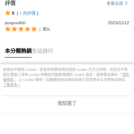
評價
查看全部
5
(
1
則評價
)
poupoufish
2023/11/12
|
黑3L
本分類熱銷
全站排行
本網站中使用 cookie，欲查詢有關本網站使用 cookie 方式之詳情，及若您不希
熱門標籤
望在電腦上使用 cookie 時應如何變更電腦的 cookie 設定，請參閱本網站「
隱私
權條款
」之 Cookie 聲明。您繼續使用本網站即表示您同意本公司得按本網站使
用條款之 Cookie 聲明使用 cookie。
了解更多 >
我知道了