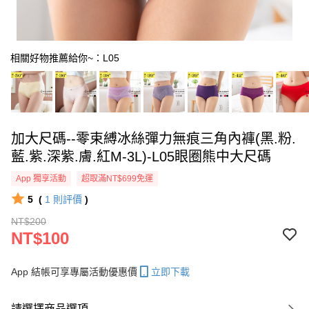
相關好物推薦給你~：L05
加大尺碼--零束縛冰絲彈力無痕三角內褲(黑.粉.
藍.紫.深紫.膚.紅M-3L)-L05眼圈熊中大尺碼
App 獨享活動
超取滿NT$699免運
5
(
1
則評價
)
NT$200
NT$100
App 結帳可享專屬活動優惠價
立即下載
請選擇商品選項