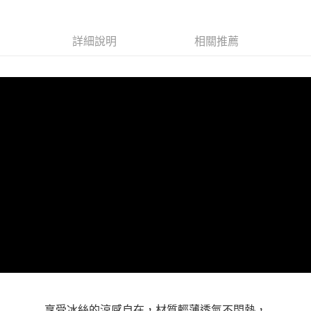
宅配
【注意事項】
１．透過由恩沛科技股份有限公司提供之「AFTEE先享後付」服務完成之交
每筆NT$100，滿NT$1,000(含以上)免運費
易，需依本服務之必要範圍內提供個人資料，並將交易相關給付款項請求債
詳細說明
相關推薦
權轉讓予恩沛科技股份有限公司。
２．關於個人資料處理事宜，請瀏覽以下網址：
https://aftee.tw/terms/#terms3
３．未成年的使用者請事先徵得法定代理人或監護人之同意方可使用
「AFTEE先享後付」，若未經同意申辦者引起之損失，本公司不負相關責
任。
４．使用「AFTEE先享後付」時，將依據個別帳號之用戶狀況，依本公司即
時審查核予不同之上限額度；若仍有額度不足之情形，本公司將視審查結果
請求用戶進行身份認證。
５．嚴禁一人註冊多個帳號或使用他人資訊註冊。若發現惡意使用之情形，
恩沛科技股份有限公司將有權停止該用戶之使用額度並採取法律行動。
享受冰絲的涼感自在，材質輕薄透氣不悶熱，