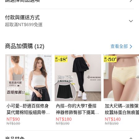
付款與運送方式
超取滿NT$699免運
付款方式
信用卡一次付款
商品加價購 (12)
查看全部
超商取貨付款
LINE Pay
Apple Pay
街口支付
悠遊付
小可愛--舒適百搭修身
內搭--你的大學T疊搭
加大尺碼--淡雅
莫代爾棉短版細肩帶素
神器修飾臀部下擺萬用
紋蠶絲蛋白無痕
Google Pay
色背心(白.黑.灰L-2L)-
內搭裙/遮臀裙(黑2L-
角內褲(白.粉.藍.黃
NT$90
NT$180
NT$140
NT$100
NT$190
NT$150
U582眼圈熊中大尺碼
6L)-Q155眼圈熊中大
3L)-L28眼圈熊
全盈+PAY
尺碼
碼
大哥付你分期