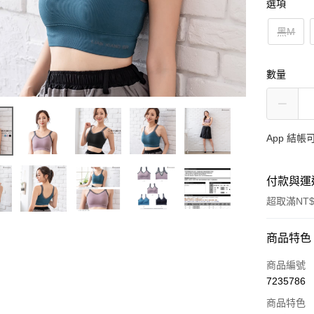
選項
黑M
數量
App 結
付款與運
超取滿NT$
付款方式
商品特色
信用卡一
商品編號
7235786
超商取貨
商品特色