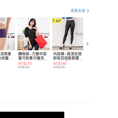
資好好買
均價．190
EE先享後付」結帳流程】
0，滿NT$699(含以上)免運費
方式選擇「AFTEE先享後付」後，將跳轉至「AFTEE先享後
居家嗨 chill
訊連結打開帳單後，可選擇「超商條碼／台灣大直營門市／銀行轉
頁面，進行簡訊認證並確認金額後，即可完成結帳。
查看全部
付／iPASS MONEY」等通路繳費。
家取貨
成立數日內，您將收到繳費通知簡訊。
費通知簡訊後14天內，點擊此簡訊中的連結，可透過四大超商
0，滿NT$699(含以上)免運費
項】
網路銀行／等多元方式進行付款，方視為交易完成。
係由「台灣大哥大股份有限公司」（以下簡稱本公司）所提供，讓
：結帳手續完成當下不需立刻繳費，但若您需要取消訂單，請聯
付款
易時，得透過本服務購買商品或服務，並由商店將買賣／分期付
的店家。未經商家同意取消之訂單仍視為有效，需透過AFTEE
金債權讓與本公司後，依約使用本公司帳單繳交帳款。
繳納相關費用。
0，滿NT$799(含以上)免運費
意付款使用「大哥付你分期」之契約關係目的，商店將以您的個人
否成功請以「AFTEE先享後付 」之結帳頁面顯示為準，若有關於
含姓名、電話或地址）提供予台灣大哥大進項蒐集、處理及利
功／繳費後需取消欲退款等相關疑問，請聯繫「AFTEE先享後
1取貨
公司與您本人進行分期帳單所需資料之確認、核對及更正。
援中心」
https://netprotections.freshdesk.com/support/home
-涼爽素
購物袋--力推中容
內搭褲--搖滾狂想
加大尺碼--顯瘦超
0，滿NT$699(含以上)免運費
戶服務條款，請詳閱以下連結：
https://oppay.tw/userRule
力收腹提
量可耐重可機洗烘
帥氣百搭鬆緊腰頭
彈力貼身親膚美腿
腰三角內
乾環保帆布袋/側背
超彈絲滑薄款仿皮
收腹提臀無痕高腰
項】
NT$170
NT$180
NT$90
.紫L-
包(黑.紅.米F)-
褲(黑XL-6L)-R179
內搭連身褲襪(黑.
恩沛科技股份有限公司提供之「AFTEE先享後付」服務完成之
NT$190
NT$190
NT$100
7眼圈熊中
B201眼圈熊中大尺
眼圈熊中大尺碼
膚F)-Z63眼圈熊
依本服務之必要範圍內提供個人資料，並將交易相關給付款項請
00，滿NT$1,000(含以上)免運費
碼
大尺碼
讓予恩沛科技股份有限公司。
個人資料處理事宜，請瀏覽以下網址：
ee.tw/terms/#terms3
年的使用者請事先徵得法定代理人或監護人之同意方可使用
E先享後付」，若未經同意申辦者引起之損失，本公司不負相關責
AFTEE先享後付」時，將依據個別帳號之用戶狀況，依本公司
核予不同之上限額度；若仍有額度不足之情形，本公司將視審查
用戶進行身份認證。