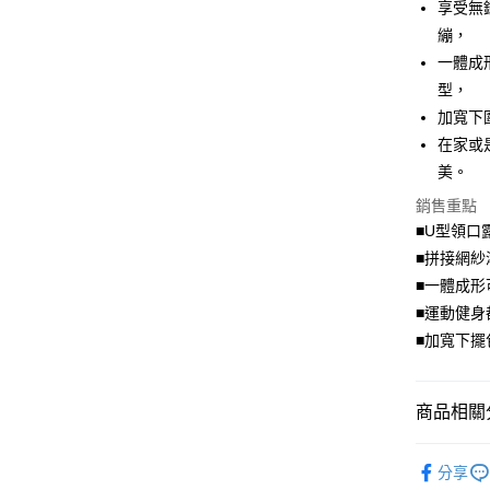
LINE Pay
享受無
繃，
Apple Pay
一體成
街口支付
型，
加寬下
悠遊付
在家或
Google Pa
美。
全盈+PAY
銷售重點
■U型領口
大哥付你
■拼接網紗
相關說明
■一體成形
【大哥付
AFTEE先
1.本服務
■運動健身
2.付款方
相關說明
■加寬下擺
流程，驗
【關於「A
ATM付款
完成交易
AFTEE
3.實際核
便利好安
4.訂單成
商品相關分
１．簡單
消。如遇
２．便利
運送方式
無法說明
親膚．內
３．安心
【繳款方
分享
全家取貨
1.分期款