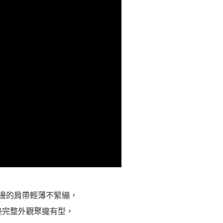
一人註冊多個帳號或使用他人資訊註冊。若發現惡意使用之情
科技股份有限公司將有權停止該用戶之使用額度並採取法律行
邊的肩帶輕薄不緊繃，
墊完整外觀聚攏有型，