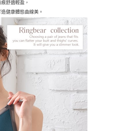
無痕舒適輕盈，
打造健康體態曲線美。