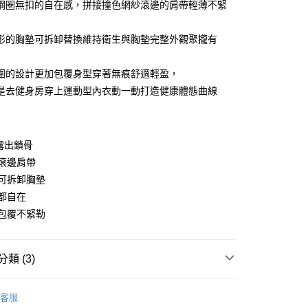
鋼圈無扣的自在感，拼接撞色網紗滾邊的肩帶輕薄不緊
形的胸墊可拆卸替換維持衛生與胸墊完整外觀聚攏有
圍的設計更加包覆身型穿著無痕舒適輕盈，
是去健身房穿上運動型內衣動一動打造健康體態曲線
y
露出鎖骨
分期
滾邊肩帶
可拆卸胸墊
你分期使用說明】
享後付
由台灣大哥大提供，台灣大哥大用戶可立即使用無須另外申請。
都自在
式選擇「大哥付你分期」，訂單成立後會自動跳轉到大哥付的交易
包覆不緊勒
證手機門號後，選擇欲分期的期數、繳款截止日，確認付款後即
FTEE先享後付」】
。
先享後付是「在收到商品之後才付款」的支付方式。 讓您購物簡單
准額度、可分期數及費用金額請依後續交易確認頁面所載為準。
心！
立30分鐘內，如未前往確認交易或遇審核未通過，訂單將自動取
類 (3)
：不需註冊會員、不需綁卡、不需儲值。
「轉專審核」未通過狀況，表示未達大哥付你分期系統評分，恕
：只要手機號碼，簡訊認證，即可結帳。
評估內容。
睡衣褲
：先確認商品／服務後，再付款。
好穿內衣
式說明】
客服
付款
項不併入電信帳單，「大哥付你分期」於每月結算日後寄送繳費提