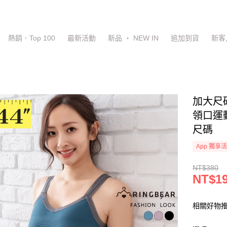
熱銷．Top 100
最新活動
新品 ‧ NEW IN
追加到貨
新客
加大尺
領口運動
尺碼
App 獨享
NT$380
NT$1
相關好物推