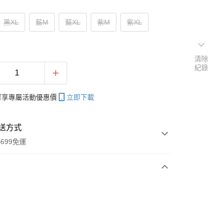
黑XL
藍M
藍XL
紫M
紫XL
清除
紀錄
帳可享專屬活動優惠價
立即下載
送方式
699免運
次付款
付款