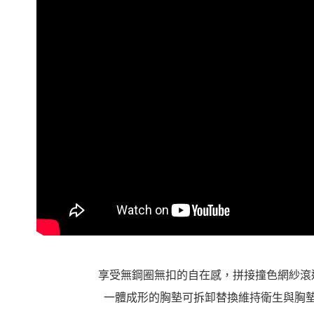
５．嚴禁
形，恩沛
動。
享受無鋼圈無扣的自在感，拼接撞色網紗滾
一體成形的胸墊可拆卸替換維持衛生與胸