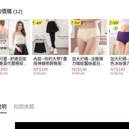
超值．小
【「AFT
醒簡訊。
每筆NT$7
１．於結帳
風格系列 - 
2.透過簡
價購 (12)
付」結帳
帳／街口支
付款後全
２．訂單
３．收到繳
每筆NT$7
【注意事
／ATM／
1.本服務
※ 請注意
7-11取貨
用戶於交
絡購買商品
款買賣價
先享後付
每筆NT$7
2.基於同
※ 交易是
資料（包
是否繳費成
付款後7-1
用，由本
付客戶支
可愛--舒適百搭
內搭--你的大學T疊
加大尺碼--淡雅彈
加大尺碼-
每筆NT$7
3.完整用
身莫代爾棉短版
搭神器修飾臀部下
力暗紋蠶絲蛋白無
色冰絲彈
肩帶素色背心
擺萬用內搭裙/遮臀
痕蕾絲三角內褲
臀無痕中
【注意事
T$90
NT$180
NT$140
NT$140
宅配
.黑.灰L-2L)-
裙(黑2L-6L)-Q155
(白.粉.藍.黃XL-
褲(黑.紅.粉
１．透過由
$100
NT$190
NT$150
NT$150
582眼圈熊中大
眼圈熊中大尺碼
3L)-L28眼圈熊中
3L)-L1
交易，需
每筆NT$1
碼
大尺碼
大尺碼
求債權轉
２．關於
https://aft
３．未成
「AFTE
說明
相關推薦
任。
４．使用「
即時審查
結果請求