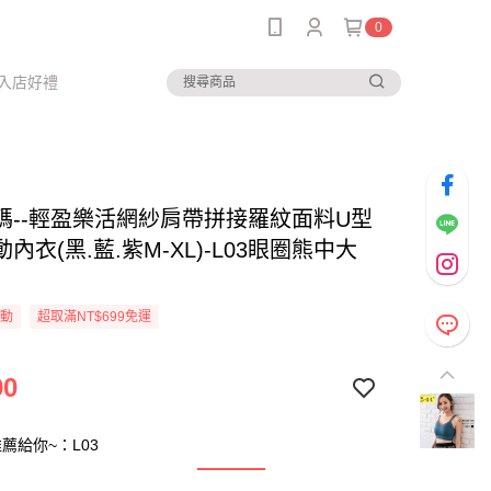
0
入店好禮
碼--輕盈樂活網紗肩帶拼接羅紋面料U型
內衣(黑.藍.紫M-XL)-L03眼圈熊中大
活動
超取滿NT$699免運
90
薦給你~：L03