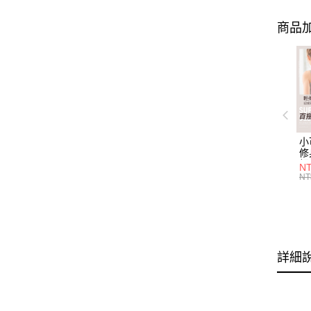
商品加
小
修
細
N
(白
NT
U
尺
詳細