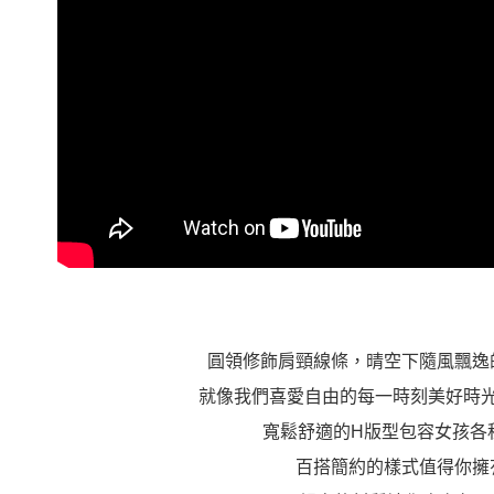
圓領修飾肩頸線條，晴空下隨風飄逸
就像我們喜愛自由的每一時刻美好時
寬鬆舒適的H版型包容女孩各
百搭簡約的樣式值得你擁