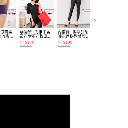
付／iPASS MONEY」等通路繳費。
家取貨
成立數日內，您將收到繳費通知簡訊。
費通知簡訊後14天內，點擊此簡訊中的連結，可透過四大超商
0，滿NT$699(含以上)免運費
項】
網路銀行／等多元方式進行付款，方視為交易完成。
係由「台灣大哥大股份有限公司」（以下簡稱本公司）所提供，讓
：結帳手續完成當下不需立刻繳費，但若您需要取消訂單，請聯
付款
易時，得透過本服務購買商品或服務，並由商店將買賣／分期付
的店家。未經商家同意取消之訂單仍視為有效，需透過AFTEE
金債權讓與本公司後，依約使用本公司帳單繳交帳款。
繳納相關費用。
0，滿NT$799(含以上)免運費
-涼爽素
購物袋--力推中容
內搭褲--搖滾狂想
加大尺碼--顯瘦超
意付款使用「大哥付你分期」之契約關係目的，商店將以您的個人
否成功請以「AFTEE先享後付 」之結帳頁面顯示為準，若有關於
力收腹提
量可耐重可機洗烘
帥氣百搭鬆緊腰頭
彈力貼身親膚美腿
含姓名、電話或地址）提供予台灣大哥大進項蒐集、處理及利
功／繳費後需取消欲退款等相關疑問，請聯繫「AFTEE先享後
1取貨
腰三角內
乾環保帆布袋/側背
超彈絲滑薄款仿皮
收腹提臀無痕高腰
NT$170
NT$180
NT$90
公司與您本人進行分期帳單所需資料之確認、核對及更正。
援中心」
https://netprotections.freshdesk.com/support/home
.紫L-
包(黑.紅.米F)-
褲(黑XL-6L)-R179
內搭連身褲襪(黑.
NT$190
NT$190
NT$100
0，滿NT$699(含以上)免運費
戶服務條款，請詳閱以下連結：
https://oppay.tw/userRule
7眼圈熊中
B201眼圈熊中大尺
眼圈熊中大尺碼
膚F)-Z63眼圈熊
碼
大尺碼
項】
恩沛科技股份有限公司提供之「AFTEE先享後付」服務完成之
依本服務之必要範圍內提供個人資料，並將交易相關給付款項請
00，滿NT$1,000(含以上)免運費
讓予恩沛科技股份有限公司。
個人資料處理事宜，請瀏覽以下網址：
ee.tw/terms/#terms3
年的使用者請事先徵得法定代理人或監護人之同意方可使用
E先享後付」，若未經同意申辦者引起之損失，本公司不負相關責
AFTEE先享後付」時，將依據個別帳號之用戶狀況，依本公司
核予不同之上限額度；若仍有額度不足之情形，本公司將視審查
用戶進行身份認證。
一人註冊多個帳號或使用他人資訊註冊。若發現惡意使用之情
科技股份有限公司將有權停止該用戶之使用額度並採取法律行