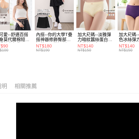
帳／街口支
付款後全
２．訂單
３．收到繳
每筆NT$7
【注意事
／ATM／
1.本服務
※ 請注意
7-11取貨
用戶於交
絡購買商品
款買賣價
先享後付
每筆NT$7
可愛--舒適百搭
內搭--你的大學T疊
加大尺碼--淡雅彈
加大尺碼-
2.基於同
※ 交易是
身莫代爾棉短版
搭神器修飾臀部下
力暗紋蠶絲蛋白無
色冰絲彈
資料（包
是否繳費成
付款後7-1
肩帶素色背心
擺萬用內搭裙/遮臀
痕蕾絲三角內褲
臀無痕中
T$90
NT$180
NT$140
NT$140
用，由本
付客戶支
.黑.灰L-2L)-
裙(黑2L-6L)-Q155
(白.粉.藍.黃XL-
褲(黑.紅.粉
$100
NT$190
NT$150
NT$150
每筆NT$7
3.完整用
582眼圈熊中大
眼圈熊中大尺碼
3L)-L28眼圈熊中
3L)-L1
碼
大尺碼
大尺碼
【注意事
宅配
１．透過由
交易，需
每筆NT$1
求債權轉
２．關於
說明
相關推薦
https://aft
３．未成
「AFTE
任。
４．使用「
即時審查
結果請求
５．嚴禁
形，恩沛
動。