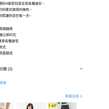
適的H版型包容女孩各種身形，
約的樣式值得你擁有，
材質讓你自在每一天~
y
肩頸線條
蒲公英印花
適穿各種身型
分期
款式
質感極佳
你分期使用說明】
享後付
由台灣大哥大提供，台灣大哥大用戶可立即使用無須另外申請。
式選擇「大哥付你分期」，訂單成立後會自動跳轉到大哥付的交易
證手機門號後，選擇欲分期的期數、繳款截止日，確認付款後即
FTEE先享後付」】
類 (3)
。
先享後付是「在收到商品之後才付款」的支付方式。 讓您購物簡單
准額度、可分期數及費用金額請依後續交易確認頁面所載為準。
心！
Ｔ
短袖棉Ｔ
立30分鐘內，如未前往確認交易或遇審核未通過，訂單將自動取
：不需註冊會員、不需綁卡、不需儲值。
客服
「轉專審核」未通過狀況，表示未達大哥付你分期系統評分，恕
：只要手機號碼，簡訊認證，即可結帳。
資好好買
均價．290
評估內容。
：先確認商品／服務後，再付款。
式說明】
．加大尺碼
最大尺碼．3L
查看全部
付款
項不併入電信帳單，「大哥付你分期」於每月結算日後寄送繳費提
EE先享後付」結帳流程】
0，滿NT$699(含以上)免運費
方式選擇「AFTEE先享後付」後，將跳轉至「AFTEE先享後
訊連結打開帳單後，可選擇「超商條碼／台灣大直營門市／銀行轉
頁面，進行簡訊認證並確認金額後，即可完成結帳。