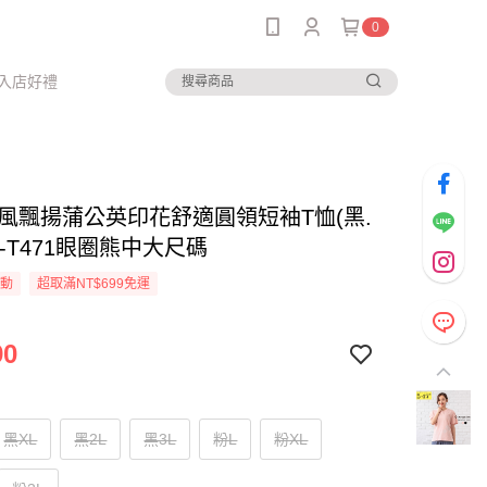
0
入店好禮
-隨風飄揚蒲公英印花舒適圓領短袖T恤(黑.
L)-T471眼圈熊中大尺碼
活動
超取滿NT$699免運
90
黑XL
黑2L
黑3L
粉L
粉XL