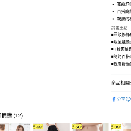
寬鬆舒
街口支付
百搭簡
親膚的
悠遊付
銷售重點
Google Pa
■圓領修飾
全盈+PAY
■隨風飄逸
■H輪廓線
大哥付你
■簡約百搭
相關說明
■親膚舒適
【大哥付
AFTEE先
1.本服務
2.付款方
相關說明
流程，驗
【關於「A
商品相關分
ATM付款
完成交易
AFTEE
3.實際核
便利好安
舒適．棉
4.訂單成
１．簡單
分享
消。如遇
２．便利
超值．小
運送方式
無法說明
３．安心
【繳款方
身型限定
價購 (12)
全家取貨
1.分期款
【「AFT
醒簡訊。
每筆NT$7
１．於結帳
2.透過簡
付」結帳