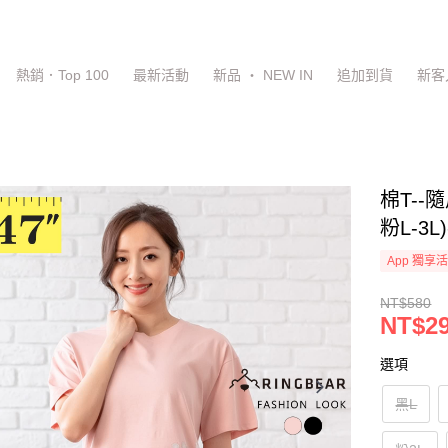
熱銷．Top 100
最新活動
新品 ‧ NEW IN
追加到貨
新客
棉T-
粉L-3
App 獨享
NT$580
NT$2
選項
黑L