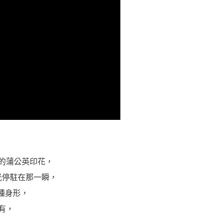
的蒲公英印花，
光停駐在那一瞬，
種身形，
有，