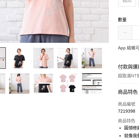
粉2L
數量
App 結
付款與運
超取滿NT$
付款方式
商品特色
信用卡一
商品編號
7219398
超商取貨
商品特色
LINE Pay
圓領修
就像我
Apple Pay