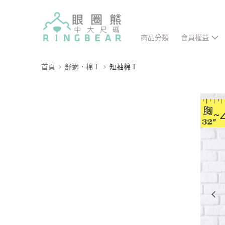
商品分類
會員權益
首頁
舒適．棉Ｔ
短袖棉Ｔ