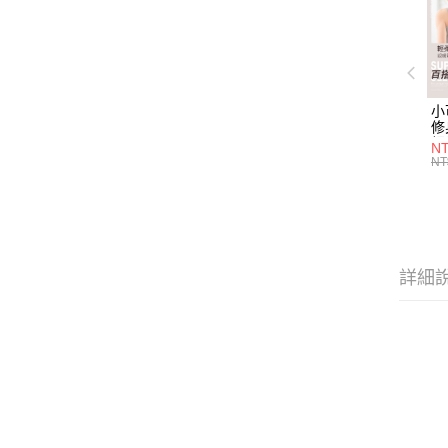
小
修
細
N
(白
NT
U
尺
詳細