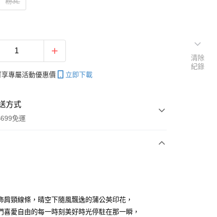
粉3L
清除
紀錄
帳可享專屬活動優惠價
立即下載
送方式
699免運
次付款
付款
飾肩頸線條，晴空下隨風飄逸的蒲公英印花，
們喜愛自由的每一時刻美好時光停駐在那一瞬，