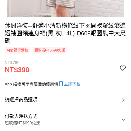
休閒洋裝--舒適小清新橫條紋下擺開衩羅紋滾邊
短袖圓領連身裙(黑.灰L-4L)-D608眼圈熊中大尺
碼
App 獨享活動
超取滿NT$699免運
NT$780
NT$390
App 結帳可享專屬活動優惠價
立即下載
請選擇商品選項
付款與運送方式
超取滿NT$699免運