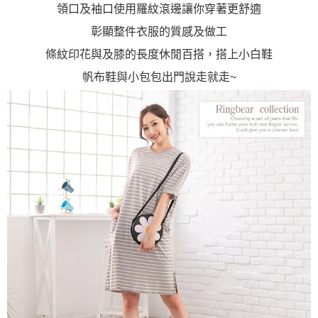
領口及袖口使用羅紋滾邊讓你穿著更舒適
彰顯整件衣服的質感及做工
條紋印花與及膝的長度休閒百搭，搭上小白鞋
帆布鞋與小包包出門說走就走~