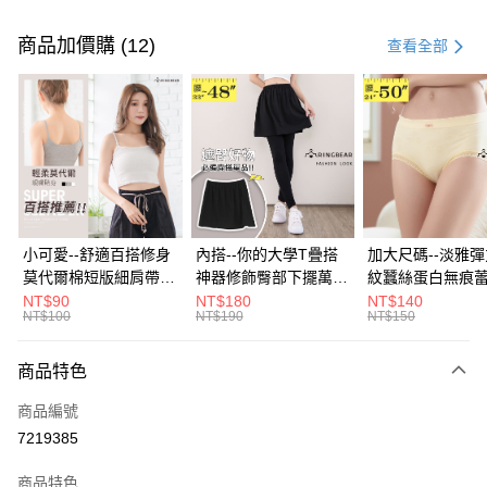
付款方式
信用卡一次付款
商品加價購 (12)
查看全部
超商取貨付款
LINE Pay
Apple Pay
街口支付
悠遊付
小可愛--舒適百搭修身
內搭--你的大學T疊搭
加大尺碼--淡雅
莫代爾棉短版細肩帶素
神器修飾臀部下擺萬用
紋蠶絲蛋白無痕
Google Pay
色背心(白.黑.灰L-2L)-
內搭裙/遮臀裙(黑2L-
角內褲(白.粉.藍.黃
NT$90
NT$180
NT$140
NT$100
NT$190
NT$150
U582眼圈熊中大尺碼
6L)-Q155眼圈熊中大
3L)-L28眼圈熊
全盈+PAY
尺碼
碼
大哥付你分期
商品特色
相關說明
商品編號
【大哥付你分期使用說明】
AFTEE先享後付
1.本服務由台灣大哥大提供，台灣大哥大用戶可立即使用無須另外申請。
7219385
2.付款方式選擇「大哥付你分期」，訂單成立後會自動跳轉到大哥付的交易
相關說明
流程，驗證手機門號後，選擇欲分期的期數、繳款截止日，確認付款後即完
商品特色
【關於「AFTEE先享後付」】