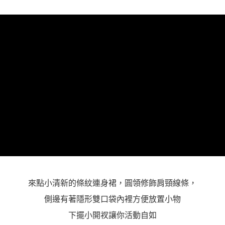
３．未成年的使用者請事先徵得法定代理人或監護人之同意方可使用
「AFTEE先享後付」，若未經同意申辦者引起之損失，本公司不負相關責
任。
４．使用「AFTEE先享後付」時，將依據個別帳號之用戶狀況，依本公司即
時審查核予不同之上限額度；若仍有額度不足之情形，本公司將視審查結果
請求用戶進行身份認證。
５．嚴禁一人註冊多個帳號或使用他人資訊註冊。若發現惡意使用之情形，
恩沛科技股份有限公司將有權停止該用戶之使用額度並採取法律行動。
來點小清新的條紋連身裙，圓領修飾肩頸線條，
側邊有著隱形雙口袋內裡方便放置小物
下擺小開衩讓你活動自如