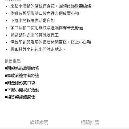
成交易。
ATM付款
AFTEE先享後付是「在收到商品之後才付款」的支付方式。 讓您購物簡單
來點小清新的條紋連身裙，圓領修飾肩頸線條，
3.實際核准額度、可分期數及費用金額請依後續交易確認頁面所載為準。
便利好安心！
4.訂單成立30分鐘內，如未前往確認交易或遇審核未通過，訂單將自動取
側邊有著隱形雙口袋內裡方便放置小物
１．簡單：不需註冊會員、不需綁卡、不需儲值。
運送方式
消。如遇「轉專審核」未通過狀況，表示未達大哥付你分期系統評分，恕無
２．便利：只要手機號碼，簡訊認證，即可結帳。
下擺小開衩讓你活動自如
法說明評估內容。
３．安心：先確認商品／服務後，再付款。
全家取貨付款
領口及袖口使用羅紋滾邊讓你穿著更舒適
【繳款方式說明】
1.分期款項不併入電信帳單，「大哥付你分期」於每月結算日後寄送繳費提
每筆NT$70，滿NT$699(含以上)免運費
彰顯整件衣服的質感及做工
【「AFTEE先享後付」結帳流程】
醒簡訊。
１．於結帳方式選擇「AFTEE先享後付」後，將跳轉至「AFTEE先享後付」
條紋印花與及膝的長度休閒百搭，搭上小白鞋
2.透過簡訊連結打開帳單後，可選擇「超商條碼／台灣大直營門市／銀行轉
付款後全家取貨
結帳頁面，進行簡訊認證並確認金額後，即可完成結帳。
帳／街口支付／iPASS MONEY」等通路繳費。
帆布鞋與小包包出門說走就走~
２．訂單成立數日內，您將收到繳費通知簡訊。
每筆NT$70，滿NT$699(含以上)免運費
３．收到繳費通知簡訊後14天內，點擊此簡訊中的連結，可透過四大超商／
【注意事項】
銷售重點
ATM／網路銀行／等多元方式進行付款，方視為交易完成。
7-11取貨付款
1.本服務係由「台灣大哥大股份有限公司」（以下簡稱本公司）所提供，讓
※ 請注意：結帳手續完成當下不需立刻繳費，但若您需要取消訂單，請聯絡
■圓領修飾肩頸線條
用戶於交易時，得透過本服務購買商品或服務，並由商店將買賣／分期付款
每筆NT$70，滿NT$799(含以上)免運費
購買商品的店家。未經商家同意取消之訂單仍視為有效，需透過AFTEE先享
買賣價金債權讓與本公司後，依約使用本公司帳單繳交帳款。
■羅紋滾邊穿著舒適
後付繳納相關費用。
2.基於同意付款使用「大哥付你分期」之契約關係目的，商店將以您的個人
付款後7-11取貨
※ 交易是否成功請以「AFTEE先享後付 」之結帳頁面顯示為準，若有關於
■側邊隱形雙口袋
資料（包含姓名、電話或地址）提供予台灣大哥大進項蒐集、處理及利用，
是否繳費成功／繳費後需取消欲退款等相關疑問，請聯繫「AFTEE先享後付
■下擺小開衩好活動
每筆NT$70，滿NT$699(含以上)免運費
由本公司與您本人進行分期帳單所需資料之確認、核對及更正。
客戶支援中心」
https://netprotections.freshdesk.com/support/home
3.完整用戶服務條款，請詳閱以下連結：
https://oppay.tw/userRule
■棉質親膚觸感佳
宅配
【注意事項】
１．透過由恩沛科技股份有限公司提供之「AFTEE先享後付」服務完成之交
每筆NT$100，滿NT$1,000(含以上)免運費
易，需依本服務之必要範圍內提供個人資料，並將交易相關給付款項請求債
權轉讓予恩沛科技股份有限公司。
詳細說明
相關推薦
２．關於個人資料處理事宜，請瀏覽以下網址：
https://aftee.tw/terms/#terms3