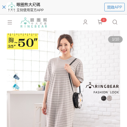
眼圈熊大尺碼
開啟APP
立刻使用官方APP
0
1
/
10