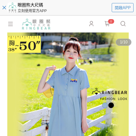
眼圈熊大尺碼
開啟APP
立刻使用官方APP
0
1
/
10