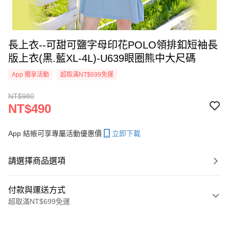
長上衣--可甜可鹽字母印花POLO領排釦短袖長
版上衣(黑.藍XL-4L)-U639眼圈熊中大尺碼
App 獨享活動
超取滿NT$699免運
NT$980
NT$490
App 結帳可享專屬活動優惠價
立即下載
請選擇商品選項
付款與運送方式
超取滿NT$699免運
付款方式