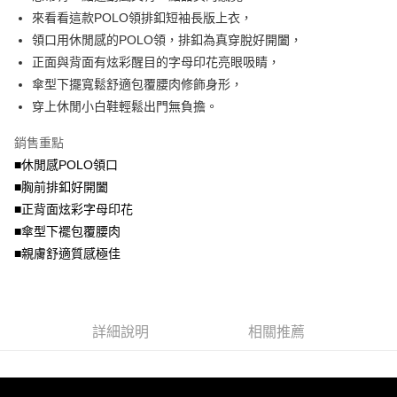
便利好安心！
4.訂單成立30分鐘內，如未前往確認交易或遇審核未通過，訂單將自動取
來看看這款POLO領排釦短袖長版上衣，
１．簡單：不需註冊會員、不需綁卡、不需儲值。
運送方式
消。如遇「轉專審核」未通過狀況，表示未達大哥付你分期系統評分，恕無
２．便利：只要手機號碼，簡訊認證，即可結帳。
領口用休閒感的POLO領，排釦為真穿脫好開闔，
法說明評估內容。
３．安心：先確認商品／服務後，再付款。
全家取貨付款
正面與背面有炫彩醒目的字母印花亮眼吸睛，
【繳款方式說明】
1.分期款項不併入電信帳單，「大哥付你分期」於每月結算日後寄送繳費提
每筆NT$70，滿NT$699(含以上)免運費
傘型下擺寬鬆舒適包覆腰肉修飾身形，
【「AFTEE先享後付」結帳流程】
醒簡訊。
１．於結帳方式選擇「AFTEE先享後付」後，將跳轉至「AFTEE先享後付」
穿上休閒小白鞋輕鬆出門無負擔。
2.透過簡訊連結打開帳單後，可選擇「超商條碼／台灣大直營門市／銀行轉
付款後全家取貨
結帳頁面，進行簡訊認證並確認金額後，即可完成結帳。
帳／街口支付／iPASS MONEY」等通路繳費。
２．訂單成立數日內，您將收到繳費通知簡訊。
每筆NT$70，滿NT$699(含以上)免運費
銷售重點
３．收到繳費通知簡訊後14天內，點擊此簡訊中的連結，可透過四大超商／
【注意事項】
■休閒感POLO領口
ATM／網路銀行／等多元方式進行付款，方視為交易完成。
7-11取貨付款
1.本服務係由「台灣大哥大股份有限公司」（以下簡稱本公司）所提供，讓
※ 請注意：結帳手續完成當下不需立刻繳費，但若您需要取消訂單，請聯絡
■胸前排釦好開闔
用戶於交易時，得透過本服務購買商品或服務，並由商店將買賣／分期付款
每筆NT$70，滿NT$799(含以上)免運費
購買商品的店家。未經商家同意取消之訂單仍視為有效，需透過AFTEE先享
買賣價金債權讓與本公司後，依約使用本公司帳單繳交帳款。
■正背面炫彩字母印花
後付繳納相關費用。
2.基於同意付款使用「大哥付你分期」之契約關係目的，商店將以您的個人
付款後7-11取貨
※ 交易是否成功請以「AFTEE先享後付 」之結帳頁面顯示為準，若有關於
■傘型下襬包覆腰肉
資料（包含姓名、電話或地址）提供予台灣大哥大進項蒐集、處理及利用，
是否繳費成功／繳費後需取消欲退款等相關疑問，請聯繫「AFTEE先享後付
■親膚舒適質感極佳
每筆NT$70，滿NT$699(含以上)免運費
由本公司與您本人進行分期帳單所需資料之確認、核對及更正。
客戶支援中心」
https://netprotections.freshdesk.com/support/home
3.完整用戶服務條款，請詳閱以下連結：
https://oppay.tw/userRule
宅配
【注意事項】
１．透過由恩沛科技股份有限公司提供之「AFTEE先享後付」服務完成之交
每筆NT$100，滿NT$1,000(含以上)免運費
易，需依本服務之必要範圍內提供個人資料，並將交易相關給付款項請求債
詳細說明
相關推薦
權轉讓予恩沛科技股份有限公司。
２．關於個人資料處理事宜，請瀏覽以下網址：
https://aftee.tw/terms/#terms3
３．未成年的使用者請事先徵得法定代理人或監護人之同意方可使用