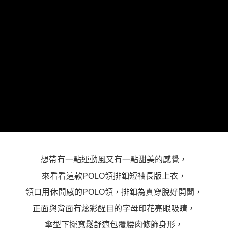
「AFTEE先享後付」，若未經同意申辦者引起之損失，本公司不負相關責
任。
４．使用「AFTEE先享後付」時，將依據個別帳號之用戶狀況，依本公司即
時審查核予不同之上限額度；若仍有額度不足之情形，本公司將視審查結果
請求用戶進行身份認證。
５．嚴禁一人註冊多個帳號或使用他人資訊註冊。若發現惡意使用之情形，
恩沛科技股份有限公司將有權停止該用戶之使用額度並採取法律行動。
想帶有一點運動風又有一點甜美的感覺，
來看看這款POLO領排釦短袖長版上衣，
領口用休閒感的POLO領，排釦為真穿脫好開闔，
正面與背面有炫彩醒目的字母印花亮眼吸睛，
傘型下擺寬鬆舒適包覆腰肉修飾身形，