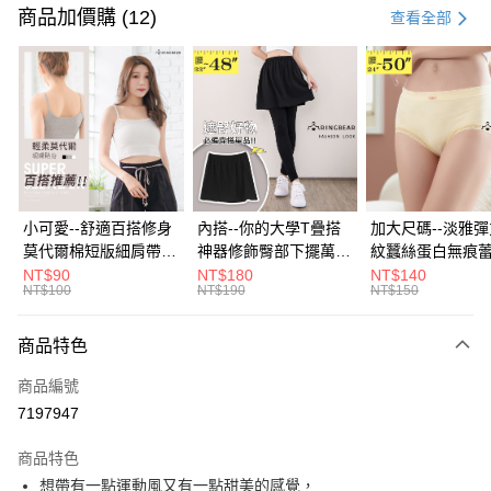
信用卡一次付款
商品加價購 (12)
查看全部
超商取貨付款
LINE Pay
Apple Pay
街口支付
悠遊付
小可愛--舒適百搭修身
內搭--你的大學T疊搭
加大尺碼--淡雅
莫代爾棉短版細肩帶素
神器修飾臀部下擺萬用
紋蠶絲蛋白無痕
Google Pay
色背心(白.黑.灰L-2L)-
內搭裙/遮臀裙(黑2L-
角內褲(白.粉.藍.黃
NT$90
NT$180
NT$140
NT$100
NT$190
NT$150
U582眼圈熊中大尺碼
6L)-Q155眼圈熊中大
3L)-L28眼圈熊
全盈+PAY
尺碼
碼
大哥付你分期
商品特色
相關說明
商品編號
【大哥付你分期使用說明】
AFTEE先享後付
1.本服務由台灣大哥大提供，台灣大哥大用戶可立即使用無須另外申請。
7197947
2.付款方式選擇「大哥付你分期」，訂單成立後會自動跳轉到大哥付的交易
相關說明
流程，驗證手機門號後，選擇欲分期的期數、繳款截止日，確認付款後即完
商品特色
【關於「AFTEE先享後付」】
成交易。
ATM付款
AFTEE先享後付是「在收到商品之後才付款」的支付方式。 讓您購物簡單
想帶有一點運動風又有一點甜美的感覺，
3.實際核准額度、可分期數及費用金額請依後續交易確認頁面所載為準。