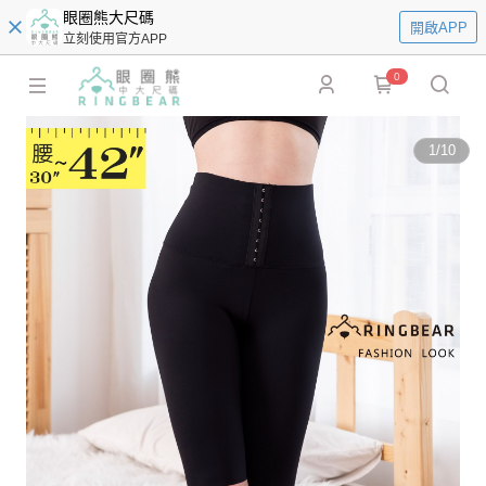
眼圈熊大尺碼
開啟APP
立刻使用官方APP
0
1
/
10