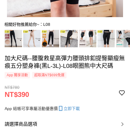
相關好物推薦給你~：L08
加大尺碼--腰腹救星高彈力腰頭排釦提臀顯瘦無
痕五分塑身褲(黑L-3L)-L08眼圈熊中大尺碼
App 獨享活動
超取滿NT$699免運
NT$780
NT$390
App 結帳可享專屬活動優惠價
立即下載
請選擇商品選項