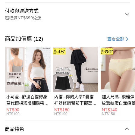
付款與運送方式
超取滿NT$699免運
付款方式
信用卡一次付款
商品加價購 (12)
查看全部
超商取貨付款
LINE Pay
Apple Pay
街口支付
悠遊付
小可愛--舒適百搭修身
內搭--你的大學T疊搭
加大尺碼--淡雅
莫代爾棉短版細肩帶素
神器修飾臀部下擺萬用
紋蠶絲蛋白無痕
Google Pay
色背心(白.黑.灰L-2L)-
內搭裙/遮臀裙(黑2L-
角內褲(白.粉.藍.黃
NT$90
NT$180
NT$140
NT$100
NT$190
NT$150
U582眼圈熊中大尺碼
6L)-Q155眼圈熊中大
3L)-L28眼圈熊
全盈+PAY
尺碼
碼
大哥付你分期
商品特色
相關說明