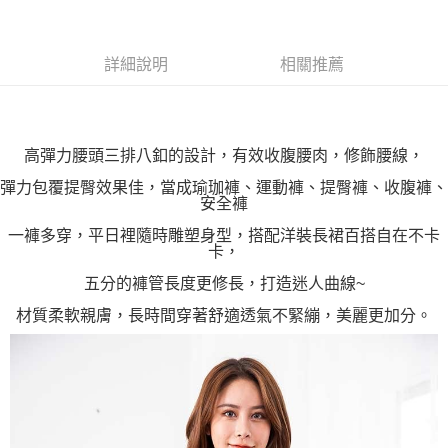
１．透過由恩沛科技股份有限公司提供之「AFTEE先享後付」服務完成之交
每筆NT$100，滿NT$1,000(含以上)免運費
易，需依本服務之必要範圍內提供個人資料，並將交易相關給付款項請求債
權轉讓予恩沛科技股份有限公司。
詳細說明
相關推薦
２．關於個人資料處理事宜，請瀏覽以下網址：
https://aftee.tw/terms/#terms3
３．未成年的使用者請事先徵得法定代理人或監護人之同意方可使用
「AFTEE先享後付」，若未經同意申辦者引起之損失，本公司不負相關責
任。
高彈力腰頭三排八釦的設計，有效收腹腰肉，修飾腰線，
４．使用「AFTEE先享後付」時，將依據個別帳號之用戶狀況，依本公司即
時審查核予不同之上限額度；若仍有額度不足之情形，本公司將視審查結果
彈力包覆提臀效果佳，當成瑜珈褲、運動褲、提臀褲、收腹褲、
請求用戶進行身份認證。
安全褲
５．嚴禁一人註冊多個帳號或使用他人資訊註冊。若發現惡意使用之情形，
恩沛科技股份有限公司將有權停止該用戶之使用額度並採取法律行動。
一褲多穿，平日裡隨時雕塑身型，搭配洋裝長裙百搭自在不卡
卡，
五分的褲管長度更修長，打造迷人曲線~
材質柔軟親膚，長時間穿著舒適透氣不緊繃，美麗更加分。