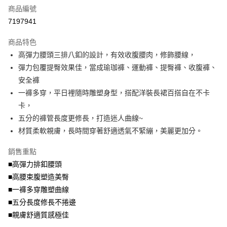
商品編號
【大哥付你分期使用說明】
AFTEE先享後付
1.本服務由台灣大哥大提供，台灣大哥大用戶可立即使用無須另外申請。
7197941
2.付款方式選擇「大哥付你分期」，訂單成立後會自動跳轉到大哥付的交易
相關說明
流程，驗證手機門號後，選擇欲分期的期數、繳款截止日，確認付款後即完
商品特色
【關於「AFTEE先享後付」】
成交易。
ATM付款
AFTEE先享後付是「在收到商品之後才付款」的支付方式。 讓您購物簡單
高彈力腰頭三排八釦的設計，有效收腹腰肉，修飾腰線，
3.實際核准額度、可分期數及費用金額請依後續交易確認頁面所載為準。
便利好安心！
4.訂單成立30分鐘內，如未前往確認交易或遇審核未通過，訂單將自動取
彈力包覆提臀效果佳，當成瑜珈褲、運動褲、提臀褲、收腹褲、
１．簡單：不需註冊會員、不需綁卡、不需儲值。
運送方式
消。如遇「轉專審核」未通過狀況，表示未達大哥付你分期系統評分，恕無
２．便利：只要手機號碼，簡訊認證，即可結帳。
安全褲
法說明評估內容。
３．安心：先確認商品／服務後，再付款。
全家取貨付款
一褲多穿，平日裡隨時雕塑身型，搭配洋裝長裙百搭自在不卡
【繳款方式說明】
1.分期款項不併入電信帳單，「大哥付你分期」於每月結算日後寄送繳費提
每筆NT$70，滿NT$699(含以上)免運費
卡，
【「AFTEE先享後付」結帳流程】
醒簡訊。
１．於結帳方式選擇「AFTEE先享後付」後，將跳轉至「AFTEE先享後付」
五分的褲管長度更修長，打造迷人曲線~
2.透過簡訊連結打開帳單後，可選擇「超商條碼／台灣大直營門市／銀行轉
付款後全家取貨
結帳頁面，進行簡訊認證並確認金額後，即可完成結帳。
帳／街口支付／iPASS MONEY」等通路繳費。
材質柔軟親膚，長時間穿著舒適透氣不緊繃，美麗更加分。
２．訂單成立數日內，您將收到繳費通知簡訊。
每筆NT$70，滿NT$699(含以上)免運費
３．收到繳費通知簡訊後14天內，點擊此簡訊中的連結，可透過四大超商／
【注意事項】
銷售重點
ATM／網路銀行／等多元方式進行付款，方視為交易完成。
7-11取貨付款
1.本服務係由「台灣大哥大股份有限公司」（以下簡稱本公司）所提供，讓
※ 請注意：結帳手續完成當下不需立刻繳費，但若您需要取消訂單，請聯絡
■高彈力排釦腰頭
用戶於交易時，得透過本服務購買商品或服務，並由商店將買賣／分期付款
每筆NT$70，滿NT$799(含以上)免運費
購買商品的店家。未經商家同意取消之訂單仍視為有效，需透過AFTEE先享
買賣價金債權讓與本公司後，依約使用本公司帳單繳交帳款。
■高腰束腹塑造美臀
後付繳納相關費用。
2.基於同意付款使用「大哥付你分期」之契約關係目的，商店將以您的個人
付款後7-11取貨
※ 交易是否成功請以「AFTEE先享後付 」之結帳頁面顯示為準，若有關於
■一褲多穿雕塑曲線
資料（包含姓名、電話或地址）提供予台灣大哥大進項蒐集、處理及利用，
是否繳費成功／繳費後需取消欲退款等相關疑問，請聯繫「AFTEE先享後付
■五分長度修長不捲邊
每筆NT$70，滿NT$699(含以上)免運費
由本公司與您本人進行分期帳單所需資料之確認、核對及更正。
客戶支援中心」
https://netprotections.freshdesk.com/support/home
3.完整用戶服務條款，請詳閱以下連結：
https://oppay.tw/userRule
■親膚舒適質感極佳
宅配
【注意事項】