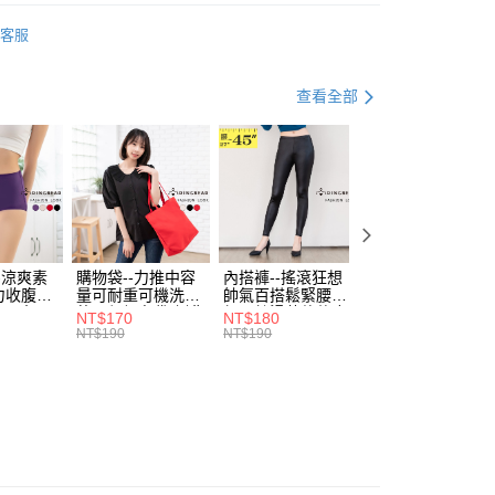
准額度、可分期數及費用金額請依後續交易確認頁面所載為準。
心！
睡衣褲
舒適內褲
立30分鐘內，如未前往確認交易或遇審核未通過，訂單將自動取
：不需註冊會員、不需綁卡、不需儲值。
客服
「轉專審核」未通過狀況，表示未達大哥付你分期系統評分，恕
：只要手機號碼，簡訊認證，即可結帳。
資好好買
均價．100
評估內容。
：先確認商品／服務後，再付款。
式說明】
推薦｜小編激推 - 棉花糖美著 ❈
查看全部
付款
項不併入電信帳單，「大哥付你分期」於每月結算日後寄送繳費提
EE先享後付」結帳流程】
0，滿NT$699(含以上)免運費
方式選擇「AFTEE先享後付」後，將跳轉至「AFTEE先享後
訊連結打開帳單後，可選擇「超商條碼／台灣大直營門市／銀行轉
頁面，進行簡訊認證並確認金額後，即可完成結帳。
付／iPASS MONEY」等通路繳費。
家取貨
成立數日內，您將收到繳費通知簡訊。
費通知簡訊後14天內，點擊此簡訊中的連結，可透過四大超商
0，滿NT$699(含以上)免運費
項】
網路銀行／等多元方式進行付款，方視為交易完成。
係由「台灣大哥大股份有限公司」（以下簡稱本公司）所提供，讓
：結帳手續完成當下不需立刻繳費，但若您需要取消訂單，請聯
付款
易時，得透過本服務購買商品或服務，並由商店將買賣／分期付
的店家。未經商家同意取消之訂單仍視為有效，需透過AFTEE
金債權讓與本公司後，依約使用本公司帳單繳交帳款。
繳納相關費用。
0，滿NT$799(含以上)免運費
-涼爽素
購物袋--力推中容
內搭褲--搖滾狂想
加大尺碼--顯瘦超
意付款使用「大哥付你分期」之契約關係目的，商店將以您的個人
否成功請以「AFTEE先享後付 」之結帳頁面顯示為準，若有關於
力收腹提
量可耐重可機洗烘
帥氣百搭鬆緊腰頭
彈力貼身親膚美腿
含姓名、電話或地址）提供予台灣大哥大進項蒐集、處理及利
功／繳費後需取消欲退款等相關疑問，請聯繫「AFTEE先享後
1取貨
腰三角內
乾環保帆布袋/側背
超彈絲滑薄款仿皮
收腹提臀無痕高腰
NT$170
NT$180
NT$90
公司與您本人進行分期帳單所需資料之確認、核對及更正。
援中心」
https://netprotections.freshdesk.com/support/home
.紫L-
包(黑.紅.米F)-
褲(黑XL-6L)-R179
內搭連身褲襪(黑.
NT$190
NT$190
NT$100
0，滿NT$699(含以上)免運費
戶服務條款，請詳閱以下連結：
https://oppay.tw/userRule
7眼圈熊中
B201眼圈熊中大尺
眼圈熊中大尺碼
膚F)-Z63眼圈熊
碼
大尺碼
項】
恩沛科技股份有限公司提供之「AFTEE先享後付」服務完成之
依本服務之必要範圍內提供個人資料，並將交易相關給付款項請
00，滿NT$1,000(含以上)免運費
讓予恩沛科技股份有限公司。
個人資料處理事宜，請瀏覽以下網址：
ee.tw/terms/#terms3
年的使用者請事先徵得法定代理人或監護人之同意方可使用