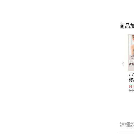
商品加
小
修
細
N
(白
NT
U
尺
詳細