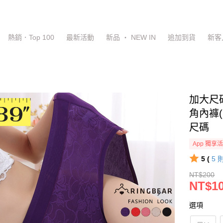
熱銷．Top 100
最新活動
新品 ‧ NEW IN
追加到貨
新客
加大尺
角內褲(
尺碼
App 獨享
5 (
5
NT$200
NT$1
選項