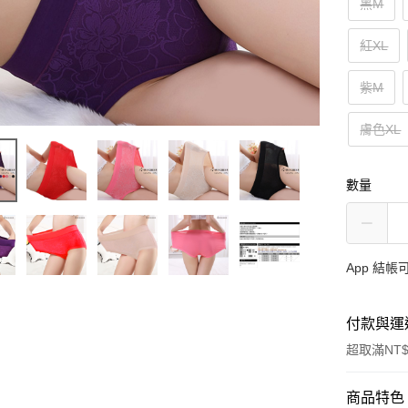
黑M
紅XL
紫M
膚色XL
數量
App 結
付款與運
超取滿NT$
付款方式
商品特色