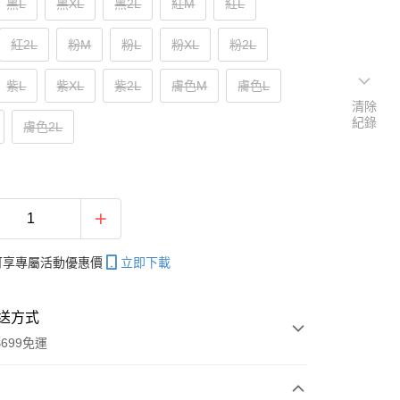
黑L
黑XL
黑2L
紅M
紅L
紅2L
粉M
粉L
粉XL
粉2L
紫L
紫XL
紫2L
膚色M
膚色L
清除
紀錄
膚色2L
帳可享專屬活動優惠價
立即下載
送方式
699免運