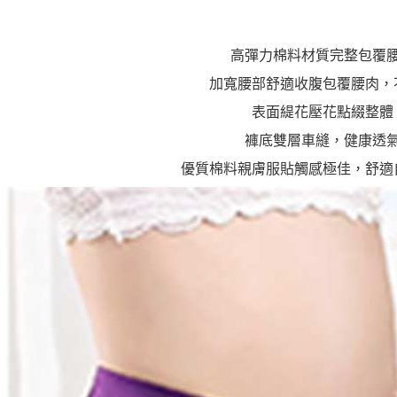
「AFTE
任。
４．使用「
高彈力棉料材質完整包覆
即時審查
結果請求
加寬腰部舒適收腹包覆腰肉，
５．嚴禁
形，恩沛
表面緹花壓花點綴整體
動。
褲底雙層車縫，健康透
優質棉料親膚服貼觸感極佳，舒適