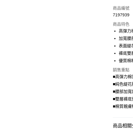
信用卡一
商品編號
7197939
超商取貨
商品特色
LINE Pay
高彈力
加寬腰
Apple Pay
表面緹
街口支付
褲底雙
優質棉
悠遊付
銷售重點
Google Pa
■高彈力棉
全盈+PAY
■純色緹花
■腰部加寬
大哥付你
■雙層褲底
相關說明
■棉質親膚
【大哥付
AFTEE先
1.本服務
2.付款方
相關說明
流程，驗
【關於「A
商品相關分
ATM付款
完成交易
AFTEE