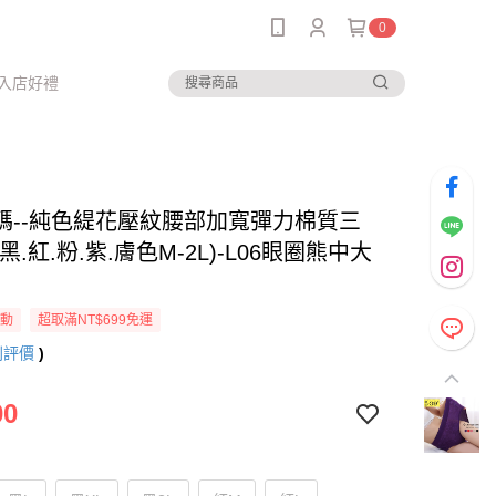
0
入店好禮
碼--純色緹花壓紋腰部加寬彈力棉質三
黑.紅.粉.紫.膚色M-2L)-L06眼圈熊中大
活動
超取滿NT$699免運
則評價
)
00