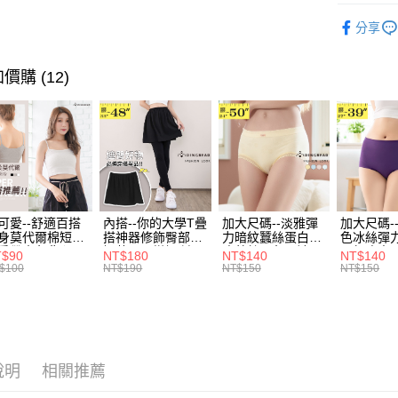
3.實際核
便利好安
親膚．內
4.訂單成
１．簡單
分享
消。如遇
２．便利
超值．小
運送方式
無法說明
３．安心
【繳款方
♥️❈ 經典
價購 (12)
全家取貨
1.分期款
【「AFT
醒簡訊。
每筆NT$7
１．於結帳
2.透過簡
付」結帳
帳／街口支
付款後全
２．訂單
３．收到繳
每筆NT$7
【注意事
／ATM／
1.本服務
※ 請注意
7-11取貨
用戶於交
絡購買商品
款買賣價
先享後付
每筆NT$7
可愛--舒適百搭
內搭--你的大學T疊
加大尺碼--淡雅彈
加大尺碼-
2.基於同
※ 交易是
身莫代爾棉短版
搭神器修飾臀部下
力暗紋蠶絲蛋白無
色冰絲彈
資料（包
是否繳費成
付款後7-1
肩帶素色背心
擺萬用內搭裙/遮臀
痕蕾絲三角內褲
臀無痕中
T$90
NT$180
NT$140
NT$140
用，由本
付客戶支
.黑.灰L-2L)-
裙(黑2L-6L)-Q155
(白.粉.藍.黃XL-
褲(黑.紅.粉
$100
NT$190
NT$150
NT$150
每筆NT$7
3.完整用
582眼圈熊中大
眼圈熊中大尺碼
3L)-L28眼圈熊中
3L)-L1
碼
大尺碼
大尺碼
【注意事
宅配
１．透過由
交易，需
每筆NT$1
求債權轉
２．關於
說明
相關推薦
https://aft
３．未成