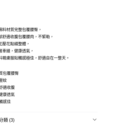
次付款
付款
棉料材質完整包覆腰臀，
部舒適收腹包覆腰肉，不緊勒，
花壓花點綴整體，
層車縫，健康透氣，
料親膚服貼觸感極佳，舒適自在一整天。
y
質包覆腰臀
壓紋
舒適收腹
分期
健康透氣
觸感佳
你分期使用說明】
享後付
由台灣大哥大提供，台灣大哥大用戶可立即使用無須另外申請。
式選擇「大哥付你分期」，訂單成立後會自動跳轉到大哥付的交易
證手機門號後，選擇欲分期的期數、繳款截止日，確認付款後即
FTEE先享後付」】
類 (3)
。
先享後付是「在收到商品之後才付款」的支付方式。 讓您購物簡單