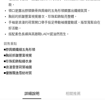
便利好安心！
4.訂單成立30分鐘內，如未前往確認交易或遇審核未通過，訂單將自動取
款，
１．簡單：不需註冊會員、不需綁卡、不需儲值。
運送方式
消。如遇「轉專審核」未通過狀況，表示未達大哥付你分期系統評分，恕無
２．便利：只要手機號碼，簡訊認證，即可結帳。
領口是露出脖頸鎖骨與肩線的五角形領顯露出纖細氣質，
法說明評估內容。
３．安心：先確認商品／服務後，再付款。
全家取貨付款
胸前的抓皺豐富視覺層次，珍珠釦飾點亮整體，
【繳款方式說明】
1.分期款項不併入電信帳單，「大哥付你分期」於每月結算日後寄送繳費提
每筆NT$70，滿NT$699(含以上)免運費
手袖是浪漫的荷葉開口舉手投足帶動袖擺靈動感，版型寬鬆自在
【「AFTEE先享後付」結帳流程】
醒簡訊。
１．於結帳方式選擇「AFTEE先享後付」後，將跳轉至「AFTEE先享後付」
好活動，
2.透過簡訊連結打開帳單後，可選擇「超商條碼／台灣大直營門市／銀行轉
付款後全家取貨
結帳頁面，進行簡訊認證並確認金額後，即可完成結帳。
帳／街口支付／iPASS MONEY」等通路繳費。
搭配素色長褲與高跟鞋LADY感油然而生。
２．訂單成立數日內，您將收到繳費通知簡訊。
每筆NT$70，滿NT$699(含以上)免運費
３．收到繳費通知簡訊後14天內，點擊此簡訊中的連結，可透過四大超商／
【注意事項】
銷售重點
ATM／網路銀行／等多元方式進行付款，方視為交易完成。
7-11取貨付款
1.本服務係由「台灣大哥大股份有限公司」（以下簡稱本公司）所提供，讓
※ 請注意：結帳手續完成當下不需立刻繳費，但若您需要取消訂單，請聯絡
■脖肩顯纖細五角形領
用戶於交易時，得透過本服務購買商品或服務，並由商店將買賣／分期付款
每筆NT$70，滿NT$799(含以上)免運費
購買商品的店家。未經商家同意取消之訂單仍視為有效，需透過AFTEE先享
買賣價金債權讓與本公司後，依約使用本公司帳單繳交帳款。
■胸前抓皺豐富視覺
後付繳納相關費用。
2.基於同意付款使用「大哥付你分期」之契約關係目的，商店將以您的個人
付款後7-11取貨
※ 交易是否成功請以「AFTEE先享後付 」之結帳頁面顯示為準，若有關於
■珍珠釦飾點綴衣身
資料（包含姓名、電話或地址）提供予台灣大哥大進項蒐集、處理及利用，
是否繳費成功／繳費後需取消欲退款等相關疑問，請聯繫「AFTEE先享後付
■浪漫垂墜荷葉袖圍
每筆NT$70，滿NT$699(含以上)免運費
由本公司與您本人進行分期帳單所需資料之確認、核對及更正。
客戶支援中心」
https://netprotections.freshdesk.com/support/home
3.完整用戶服務條款，請詳閱以下連結：
https://oppay.tw/userRule
■優雅飄逸雪紡材質
宅配
【注意事項】
１．透過由恩沛科技股份有限公司提供之「AFTEE先享後付」服務完成之交
每筆NT$100，滿NT$1,000(含以上)免運費
易，需依本服務之必要範圍內提供個人資料，並將交易相關給付款項請求債
權轉讓予恩沛科技股份有限公司。
詳細說明
相關推薦
２．關於個人資料處理事宜，請瀏覽以下網址：
https://aftee.tw/terms/#terms3
３．未成年的使用者請事先徵得法定代理人或監護人之同意方可使用