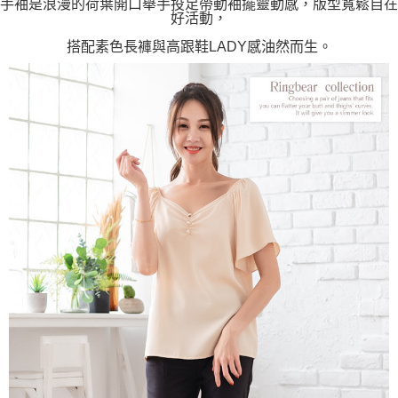
手袖是浪漫的荷葉開口舉手投足帶動袖擺靈動感，版型寬鬆自在
好活動，
搭配素色長褲與高跟鞋LADY感油然而生。