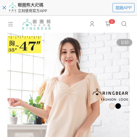
眼圈熊大尺碼
開啟APP
立刻使用官方APP
0
1
/
10