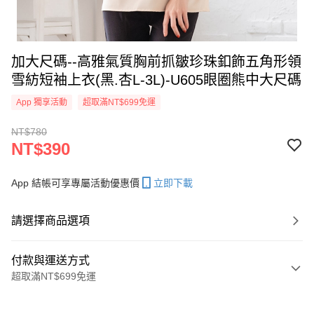
加大尺碼--高雅氣質胸前抓皺珍珠釦飾五角形領
雪紡短袖上衣(黑.杏L-3L)-U605眼圈熊中大尺碼
App 獨享活動
超取滿NT$699免運
NT$780
NT$390
App 結帳可享專屬活動優惠價
立即下載
請選擇商品選項
付款與運送方式
超取滿NT$699免運
付款方式