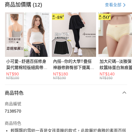
信用卡一次付款
商品加價購 (12)
查看全部
超商取貨付款
LINE Pay
Apple Pay
街口支付
悠遊付
小可愛--舒適百搭修身
內搭--你的大學T疊搭
加大尺碼--淡雅
莫代爾棉短版細肩帶素
神器修飾臀部下擺萬用
紋蠶絲蛋白無痕
Google Pay
色背心(白.黑.灰L-2L)-
內搭裙/遮臀裙(黑2L-
角內褲(白.粉.藍.黃
NT$90
NT$180
NT$140
NT$100
NT$190
NT$150
U582眼圈熊中大尺碼
6L)-Q155眼圈熊中大
3L)-L28眼圈熊
全盈+PAY
尺碼
碼
大哥付你分期
商品特色
相關說明
商品編號
【大哥付你分期使用說明】
AFTEE先享後付
1.本服務由台灣大哥大提供，台灣大哥大用戶可立即使用無須另外申請。
7138570
2.付款方式選擇「大哥付你分期」，訂單成立後會自動跳轉到大哥付的交易
相關說明
流程，驗證手機門號後，選擇欲分期的期數、繳款截止日，確認付款後即完
商品特色
【關於「AFTEE先享後付」】
成交易。
ATM付款
AFTEE先享後付是「在收到商品之後才付款」的支付方式。 讓您購物簡單
輕飄飄的雪紡一直是女孩青睞的款式，此款屬於典雅的素面百搭
3.實際核准額度、可分期數及費用金額請依後續交易確認頁面所載為準。