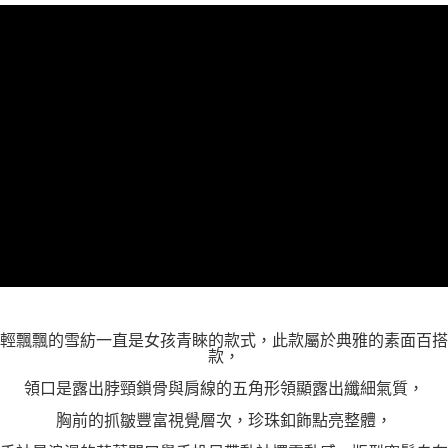
「AFTEE先享後付」，若未經同意申辦者引起之損失，本公司不負相關責
任。
４．使用「AFTEE先享後付」時，將依據個別帳號之用戶狀況，依本公司即
時審查核予不同之上限額度；若仍有額度不足之情形，本公司將視審查結果
請求用戶進行身份認證。
５．嚴禁一人註冊多個帳號或使用他人資訊註冊。若發現惡意使用之情形，
恩沛科技股份有限公司將有權停止該用戶之使用額度並採取法律行動。
輕飄飄的雪紡一直是女孩青睞的款式，此款屬於典雅的素面百搭
款，
領口是露出脖頸鎖骨與肩線的五角形領顯露出纖細氣質，
胸前的抓皺豐富視覺層次，珍珠釦飾點亮整體，