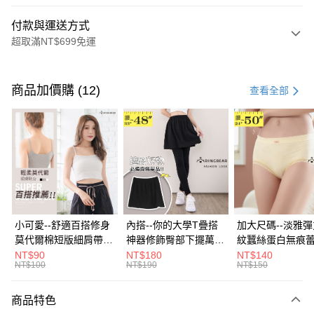
付款與運送方式
超取滿NT$699免運
付款方式
信用卡一次付款
商品加價購 (12)
查看全部
超商取貨付款
LINE Pay
Apple Pay
街口支付
悠遊付
小可愛--舒適百搭修身
內搭--你的大學T疊搭
加大尺碼--淡雅
莫代爾棉短版細肩帶素
神器修飾臀部下擺萬用
紋蠶絲蛋白無痕
Google Pay
色背心(白.黑.灰L-2L)-
內搭裙/遮臀裙(黑2L-
角內褲(白.粉.藍.黃
NT$90
NT$180
NT$140
NT$100
NT$190
NT$150
U582眼圈熊中大尺碼
6L)-Q155眼圈熊中大
3L)-L28眼圈熊
全盈+PAY
尺碼
碼
大哥付你分期
商品特色
相關說明