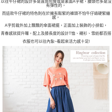
以往牛仔裙的設計多是直筒包臀或是素面A字裙，腰頭也多是沒
有彈性的，
而這款牛仔裙的特色則在於擁有鬆緊的褲頭不怕牛仔過硬緊繃
感，
A字剪裁外加上飄飄的傘面裙擺，正面加上裝飾的小排釦，
青春感就提升囉，配上及膝長度的設計T恤、襯衫、雪紡都百搭
衣服也可以往內紮~看起來活力感十足!