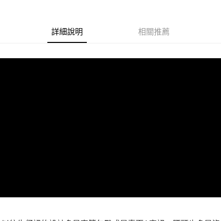
１．透過由恩沛科技股份有限公司提供之「AFTEE先享後付」服務完成之交
每筆NT$100，滿NT$1,000(含以上)免運費
易，需依本服務之必要範圍內提供個人資料，並將交易相關給付款項請求債
權轉讓予恩沛科技股份有限公司。
詳細說明
相關推薦
２．關於個人資料處理事宜，請瀏覽以下網址：
https://aftee.tw/terms/#terms3
３．未成年的使用者請事先徵得法定代理人或監護人之同意方可使用
「AFTEE先享後付」，若未經同意申辦者引起之損失，本公司不負相關責
任。
４．使用「AFTEE先享後付」時，將依據個別帳號之用戶狀況，依本公司即
時審查核予不同之上限額度；若仍有額度不足之情形，本公司將視審查結果
請求用戶進行身份認證。
５．嚴禁一人註冊多個帳號或使用他人資訊註冊。若發現惡意使用之情形，
恩沛科技股份有限公司將有權停止該用戶之使用額度並採取法律行動。