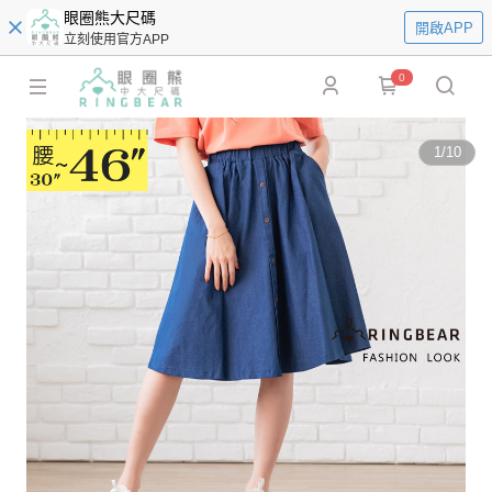
眼圈熊大尺碼
開啟APP
立刻使用官方APP
0
1
/
10