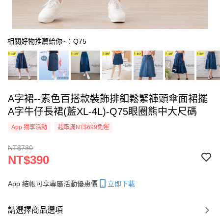
相關好物推薦給你~：Q75
A字裙--素色百搭款裝飾排釦鬆緊褲頭傘面裙擺
A字牛仔長裙(藍XL-4L)-Q75眼圈熊中大尺碼
App 獨享活動
超取滿NT$699免運
NT$780
NT$390
App 結帳可享專屬活動優惠價
立即下載
請選擇商品選項