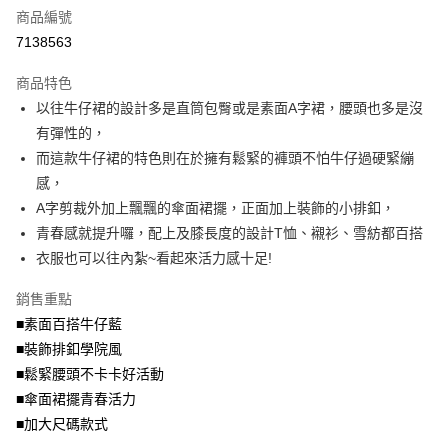
商品編號
【大哥付你分期使用說明】
AFTEE先享後付
1.本服務由台灣大哥大提供，台灣大哥大用戶可立即使用無須另外申請。
7138563
2.付款方式選擇「大哥付你分期」，訂單成立後會自動跳轉到大哥付的交易
相關說明
流程，驗證手機門號後，選擇欲分期的期數、繳款截止日，確認付款後即完
商品特色
【關於「AFTEE先享後付」】
成交易。
ATM付款
AFTEE先享後付是「在收到商品之後才付款」的支付方式。 讓您購物簡單
以往牛仔裙的設計多是直筒包臀或是素面A字裙，腰頭也多是沒
3.實際核准額度、可分期數及費用金額請依後續交易確認頁面所載為準。
便利好安心！
4.訂單成立30分鐘內，如未前往確認交易或遇審核未通過，訂單將自動取
有彈性的，
１．簡單：不需註冊會員、不需綁卡、不需儲值。
運送方式
消。如遇「轉專審核」未通過狀況，表示未達大哥付你分期系統評分，恕無
２．便利：只要手機號碼，簡訊認證，即可結帳。
而這款牛仔裙的特色則在於擁有鬆緊的褲頭不怕牛仔過硬緊繃
法說明評估內容。
３．安心：先確認商品／服務後，再付款。
全家取貨付款
感，
【繳款方式說明】
1.分期款項不併入電信帳單，「大哥付你分期」於每月結算日後寄送繳費提
每筆NT$70，滿NT$699(含以上)免運費
A字剪裁外加上飄飄的傘面裙擺，正面加上裝飾的小排釦，
【「AFTEE先享後付」結帳流程】
醒簡訊。
１．於結帳方式選擇「AFTEE先享後付」後，將跳轉至「AFTEE先享後付」
青春感就提升囉，配上及膝長度的設計T恤、襯衫、雪紡都百搭
2.透過簡訊連結打開帳單後，可選擇「超商條碼／台灣大直營門市／銀行轉
付款後全家取貨
結帳頁面，進行簡訊認證並確認金額後，即可完成結帳。
帳／街口支付／iPASS MONEY」等通路繳費。
衣服也可以往內紮~看起來活力感十足!
２．訂單成立數日內，您將收到繳費通知簡訊。
每筆NT$70，滿NT$699(含以上)免運費
３．收到繳費通知簡訊後14天內，點擊此簡訊中的連結，可透過四大超商／
【注意事項】
銷售重點
ATM／網路銀行／等多元方式進行付款，方視為交易完成。
7-11取貨付款
1.本服務係由「台灣大哥大股份有限公司」（以下簡稱本公司）所提供，讓
※ 請注意：結帳手續完成當下不需立刻繳費，但若您需要取消訂單，請聯絡
■素面百搭牛仔藍
用戶於交易時，得透過本服務購買商品或服務，並由商店將買賣／分期付款
每筆NT$70，滿NT$799(含以上)免運費
購買商品的店家。未經商家同意取消之訂單仍視為有效，需透過AFTEE先享
買賣價金債權讓與本公司後，依約使用本公司帳單繳交帳款。
■裝飾排釦學院風
後付繳納相關費用。
2.基於同意付款使用「大哥付你分期」之契約關係目的，商店將以您的個人
付款後7-11取貨
※ 交易是否成功請以「AFTEE先享後付 」之結帳頁面顯示為準，若有關於
■鬆緊腰頭不卡卡好活動
資料（包含姓名、電話或地址）提供予台灣大哥大進項蒐集、處理及利用，
是否繳費成功／繳費後需取消欲退款等相關疑問，請聯繫「AFTEE先享後付
■傘面裙擺青春活力
每筆NT$70，滿NT$699(含以上)免運費
由本公司與您本人進行分期帳單所需資料之確認、核對及更正。
客戶支援中心」
https://netprotections.freshdesk.com/support/home
3.完整用戶服務條款，請詳閱以下連結：
https://oppay.tw/userRule
■加大尺碼款式
宅配
【注意事項】