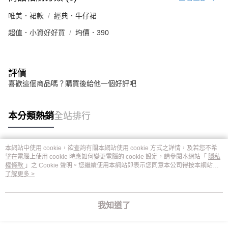
唯美．裙款
經典．牛仔裙
超值．小資好好買
均價．390
評價
喜歡這個商品嗎？購買後給他一個好評吧
本分類熱銷
全站排行
本網站中使用 cookie，欲查詢有關本網站使用 cookie 方式之詳情，及若您不希
熱門標籤
望在電腦上使用 cookie 時應如何變更電腦的 cookie 設定，請參閱本網站「
隱私
權條款
」之 Cookie 聲明。您繼續使用本網站即表示您同意本公司得按本網站使
用條款之 Cookie 聲明使用 cookie。
了解更多 >
我知道了