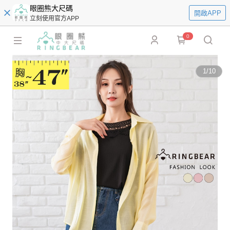
眼圈熊大尺碼
開啟APP
立刻使用官方APP
0
1
/
10