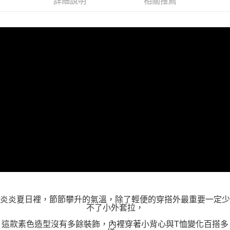
詳細說明
相關推薦
「AFTEE先享後付」，若未經同意申辦者引起之損失，本公司不負相關責
任。
４．使用「AFTEE先享後付」時，將依據個別帳號之用戶狀況，依本公司即
時審查核予不同之上限額度；若仍有額度不足之情形，本公司將視審查結果
請求用戶進行身份認證。
５．嚴禁一人註冊多個帳號或使用他人資訊註冊。若發現惡意使用之情形，
恩沛科技股份有限公司將有權停止該用戶之使用額度並採取法律行動。
炎炎夏日裡，節節攀升的氣溫，除了輕便的穿搭外最重要一定少
不了小外套拉，
這款素色造型沒有多餘裝飾，內裡穿著小背心與T恤變化百搭多