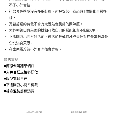
便利好安心！
4.訂單成立30分鐘內，如未前往確認交易或遇審核未通過，訂單將自動取
不了小外套拉，
１．簡單：不需註冊會員、不需綁卡、不需儲值。
運送方式
消。如遇「轉專審核」未通過狀況，表示未達大哥付你分期系統評分，恕無
２．便利：只要手機號碼，簡訊認證，即可結帳。
這款素色造型沒有多餘裝飾，內裡穿著小背心與T恤變化百搭多
法說明評估內容。
３．安心：先確認商品／服務後，再付款。
全家取貨付款
樣，
【繳款方式說明】
1.分期款項不併入電信帳單，「大哥付你分期」於每月結算日後寄送繳費提
每筆NT$70，滿NT$699(含以上)免運費
寬鬆舒適的剪裁不會有太過貼合肌膚的悶熱感，
【「AFTEE先享後付」結帳流程】
醒簡訊。
１．於結帳方式選擇「AFTEE先享後付」後，將跳轉至「AFTEE先享後付」
大翻領領口與前面的排釦可依自己的搭配釦與不釦都OK，
2.透過簡訊連結打開帳單後，可選擇「超商條碼／台灣大直營門市／銀行轉
付款後全家取貨
結帳頁面，進行簡訊認證並確認金額後，即可完成結帳。
帳／街口支付／iPASS MONEY」等通路繳費。
下擺圓弧小開岔好活動，微透的輕薄質地與亮色系在外當防曬外
２．訂單成立數日內，您將收到繳費通知簡訊。
每筆NT$70，滿NT$699(含以上)免運費
３．收到繳費通知簡訊後14天內，點擊此簡訊中的連結，可透過四大超商／
套充滿夏天感，
【注意事項】
ATM／網路銀行／等多元方式進行付款，方視為交易完成。
在室內當冷氣小外套也很實穿喔。
7-11取貨付款
1.本服務係由「台灣大哥大股份有限公司」（以下簡稱本公司）所提供，讓
※ 請注意：結帳手續完成當下不需立刻繳費，但若您需要取消訂單，請聯絡
用戶於交易時，得透過本服務購買商品或服務，並由商店將買賣／分期付款
每筆NT$70，滿NT$799(含以上)免運費
購買商品的店家。未經商家同意取消之訂單仍視為有效，需透過AFTEE先享
買賣價金債權讓與本公司後，依約使用本公司帳單繳交帳款。
銷售重點
後付繳納相關費用。
2.基於同意付款使用「大哥付你分期」之契約關係目的，商店將以您的個人
付款後7-11取貨
※ 交易是否成功請以「AFTEE先享後付 」之結帳頁面顯示為準，若有關於
■簡潔俐落翻領領口
資料（包含姓名、電話或地址）提供予台灣大哥大進項蒐集、處理及利用，
是否繳費成功／繳費後需取消欲退款等相關疑問，請聯繫「AFTEE先享後付
■素色百搭風格多樣化
每筆NT$70，滿NT$699(含以上)免運費
由本公司與您本人進行分期帳單所需資料之確認、核對及更正。
客戶支援中心」
https://netprotections.freshdesk.com/support/home
3.完整用戶服務條款，請詳閱以下連結：
https://oppay.tw/userRule
■版型寬鬆自在
宅配
【注意事項】
■下擺圓弧小開岔剪裁
１．透過由恩沛科技股份有限公司提供之「AFTEE先享後付」服務完成之交
每筆NT$100，滿NT$1,000(含以上)免運費
■棉麻混紡舒適透氣
易，需依本服務之必要範圍內提供個人資料，並將交易相關給付款項請求債
權轉讓予恩沛科技股份有限公司。
２．關於個人資料處理事宜，請瀏覽以下網址：
https://aftee.tw/terms/#terms3
３．未成年的使用者請事先徵得法定代理人或監護人之同意方可使用