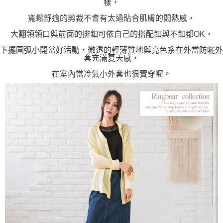
樣，
寬鬆舒適的剪裁不會有太過貼合肌膚的悶熱感，
大翻領領口與前面的排釦可依自己的搭配釦與不釦都OK，
下擺圓弧小開岔好活動，微透的輕薄質地與亮色系在外當防曬外
套充滿夏天感，
在室內當冷氣小外套也很實穿喔。