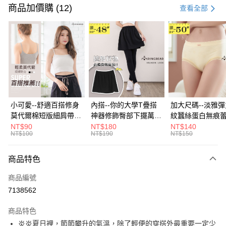
信用卡一次付款
商品加價購 (12)
查看全部
超商取貨付款
LINE Pay
Apple Pay
街口支付
悠遊付
小可愛--舒適百搭修身
內搭--你的大學T疊搭
加大尺碼--淡雅
莫代爾棉短版細肩帶素
神器修飾臀部下擺萬用
紋蠶絲蛋白無痕
Google Pay
色背心(白.黑.灰L-2L)-
內搭裙/遮臀裙(黑2L-
角內褲(白.粉.藍.黃
NT$90
NT$180
NT$140
NT$100
NT$190
NT$150
U582眼圈熊中大尺碼
6L)-Q155眼圈熊中大
3L)-L28眼圈熊
全盈+PAY
尺碼
碼
大哥付你分期
商品特色
相關說明
商品編號
【大哥付你分期使用說明】
AFTEE先享後付
1.本服務由台灣大哥大提供，台灣大哥大用戶可立即使用無須另外申請。
7138562
2.付款方式選擇「大哥付你分期」，訂單成立後會自動跳轉到大哥付的交易
相關說明
流程，驗證手機門號後，選擇欲分期的期數、繳款截止日，確認付款後即完
商品特色
【關於「AFTEE先享後付」】
成交易。
ATM付款
AFTEE先享後付是「在收到商品之後才付款」的支付方式。 讓您購物簡單
炎炎夏日裡，節節攀升的氣溫，除了輕便的穿搭外最重要一定少
3.實際核准額度、可分期數及費用金額請依後續交易確認頁面所載為準。