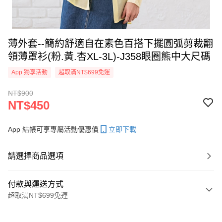
薄外套--簡約舒適自在素色百搭下擺圓弧剪裁翻
領薄罩衫(粉.黃.杏XL-3L)-J358眼圈熊中大尺碼
App 獨享活動
超取滿NT$699免運
NT$900
NT$450
App 結帳可享專屬活動優惠價
立即下載
請選擇商品選項
付款與運送方式
超取滿NT$699免運
付款方式