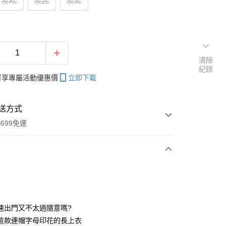
灰XL
灰2L
灰3L
清除
紀錄
帳可享專屬活動優惠價
立即下載
送方式
699免運
次付款
付款
速出門又不太過隨意嗎?
這款連帽字母印花的長上衣