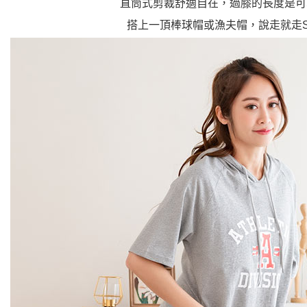
直筒式剪裁舒適自在，過膝的長度是可
搭上一頂棒球帽或漁夫帽，說走就走SH