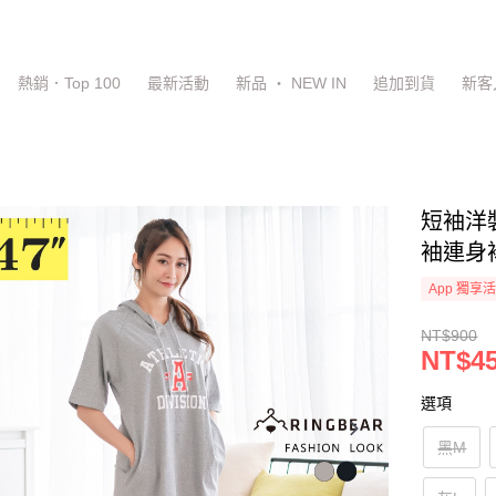
熱銷．Top 100
最新活動
新品 ‧ NEW IN
追加到貨
新客
短袖洋
袖連身裙
App 獨享
NT$900
NT$4
選項
黑M