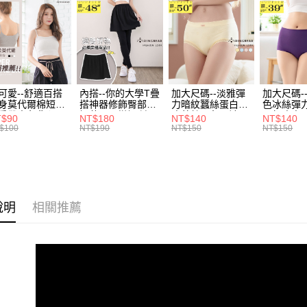
帳／街口支
付款後全
２．訂單
３．收到繳
每筆NT$7
【注意事
／ATM／
1.本服務
※ 請注意
7-11取貨
用戶於交
絡購買商品
款買賣價
先享後付
每筆NT$7
2.基於同
※ 交易是
資料（包
可愛--舒適百搭
內搭--你的大學T疊
加大尺碼--淡雅彈
加大尺碼-
是否繳費成
付款後7-1
身莫代爾棉短版
搭神器修飾臀部下
力暗紋蠶絲蛋白無
色冰絲彈
用，由本
付客戶支
肩帶素色背心
擺萬用內搭裙/遮臀
痕蕾絲三角內褲
臀無痕中
每筆NT$7
3.完整用
T$90
NT$180
NT$140
NT$140
.黑.灰L-2L)-
裙(黑2L-6L)-Q155
(白.粉.藍.黃XL-
褲(黑.紅.粉
$100
NT$190
NT$150
NT$150
【注意事
582眼圈熊中大
眼圈熊中大尺碼
3L)-L28眼圈熊中
3L)-L1
宅配
１．透過由
碼
大尺碼
大尺碼
交易，需
每筆NT$1
求債權轉
２．關於
https://aft
說明
相關推薦
３．未成
「AFTE
任。
４．使用「
即時審查
結果請求
５．嚴禁
形，恩沛
動。