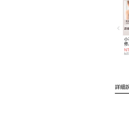
小
修
細
N
(白
NT
U
尺
詳細