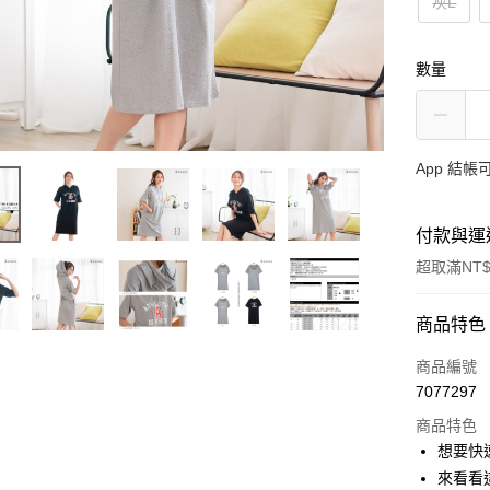
灰L
數量
App 結
付款與運
超取滿NT$
付款方式
商品特色
信用卡一
商品編號
7077297
超商取貨
商品特色
LINE Pay
想要快
來看看
Apple Pay