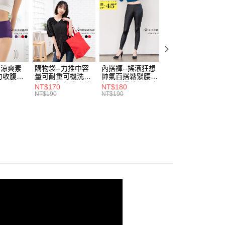
付／iPASS MONEY」等通路繳費。
家取貨
成立數日內，您將收到繳費通知簡訊。
費通知簡訊後14天內，點擊此簡訊中的連結，可透過四大超商
0，滿NT$699(含以上)免運費
項】
網路銀行／等多元方式進行付款，方視為交易完成。
係由「台灣大哥大股份有限公司」（以下簡稱本公司）所提供，讓
：結帳手續完成當下不需立刻繳費，但若您需要取消訂單，請聯
付款
易時，得透過本服務購買商品或服務，並由商店將買賣／分期付
的店家。未經商家同意取消之訂單仍視為有效，需透過AFTEE
金債權讓與本公司後，依約使用本公司帳單繳交帳款。
繳納相關費用。
0，滿NT$799(含以上)免運費
意付款使用「大哥付你分期」之契約關係目的，商店將以您的個人
否成功請以「AFTEE先享後付 」之結帳頁面顯示為準，若有關於
含姓名、電話或地址）提供予台灣大哥大進項蒐集、處理及利
-涼爽素
購物袋--力推中容
內搭褲--搖滾狂想
加大尺碼--顯瘦超
功／繳費後需取消欲退款等相關疑問，請聯繫「AFTEE先享後
1取貨
力收腹提
量可耐重可機洗烘
帥氣百搭鬆緊腰頭
彈力貼身親膚美腿
公司與您本人進行分期帳單所需資料之確認、核對及更正。
援中心」
https://netprotections.freshdesk.com/support/home
腰三角內
乾環保帆布袋/側背
超彈絲滑薄款仿皮
收腹提臀無痕高腰
0，滿NT$699(含以上)免運費
戶服務條款，請詳閱以下連結：
https://oppay.tw/userRule
NT$170
NT$180
NT$90
.紫L-
包(黑.紅.米F)-
褲(黑XL-6L)-R179
內搭連身褲襪(黑.
NT$190
NT$190
NT$100
項】
7眼圈熊中
B201眼圈熊中大尺
眼圈熊中大尺碼
膚F)-Z63眼圈熊
恩沛科技股份有限公司提供之「AFTEE先享後付」服務完成之
碼
大尺碼
依本服務之必要範圍內提供個人資料，並將交易相關給付款項請
00，滿NT$1,000(含以上)免運費
讓予恩沛科技股份有限公司。
個人資料處理事宜，請瀏覽以下網址：
ee.tw/terms/#terms3
年的使用者請事先徵得法定代理人或監護人之同意方可使用
E先享後付」，若未經同意申辦者引起之損失，本公司不負相關責
AFTEE先享後付」時，將依據個別帳號之用戶狀況，依本公司
核予不同之上限額度；若仍有額度不足之情形，本公司將視審查
用戶進行身份認證。
一人註冊多個帳號或使用他人資訊註冊。若發現惡意使用之情
科技股份有限公司將有權停止該用戶之使用額度並採取法律行