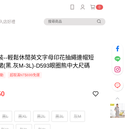
0
入店好禮
裝--輕鬆休閒英文字母印花抽繩連帽短
(黑.灰M-3L)-D593眼圈熊中大尺碼
活動
超取滿NT$699免運
50
黑L
黑XL
黑2L
黑3L
灰M