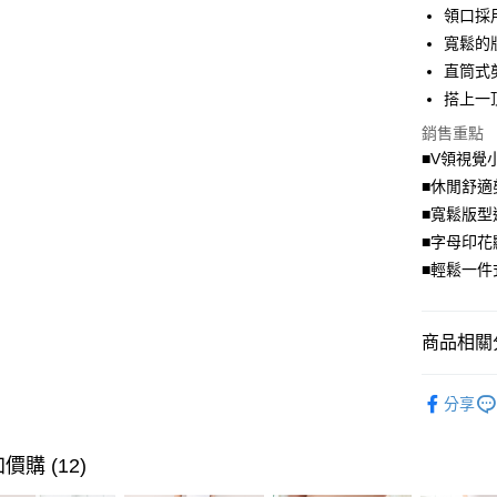
領口採
街口支付
寬鬆的
直筒式
悠遊付
搭上一
Google Pa
銷售重點
全盈+PAY
■V領視覺
■休閒舒適
大哥付你
■寬鬆版型
相關說明
■字母印花
【大哥付
AFTEE先
1.本服務
■輕鬆一件
2.付款方
相關說明
流程，驗
【關於「A
ATM付款
完成交易
AFTEE
商品相關分
3.實際核
便利好安
4.訂單成
１．簡單
洋裝．連
消。如遇
２．便利
運送方式
分享
無法說明
３．安心
超值．小
【繳款方
全家取貨
1.分期款
【「AFT
身型限定
價購 (12)
醒簡訊。
每筆NT$7
１．於結帳
2.透過簡
付」結帳