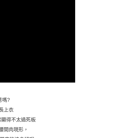
意嗎?
長上衣
案顯得不太過死板
腰間肉現形，