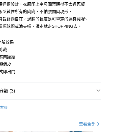
用連帽設計，衣服印上字母圖案顯得不太過死板
版型藏住所有的肉肉，不怕腰間肉現形，
剪裁舒適自在，過膝的長度是可單穿的連身裙喔~
頂棒球帽或漁夫帽，說走就走SHOPPING去。
y
小臉效果
剪裁
分期
遮肉顯瘦
顯俏皮
你分期使用說明】
享後付
由台灣大哥大提供，台灣大哥大用戶可立即使用無須另外申請。
式即出門
式選擇「大哥付你分期」，訂單成立後會自動跳轉到大哥付的交易
證手機門號後，選擇欲分期的期數、繳款截止日，確認付款後即
FTEE先享後付」】
。
先享後付是「在收到商品之後才付款」的支付方式。 讓您購物簡單
類 (3)
准額度、可分期數及費用金額請依後續交易確認頁面所載為準。
心！
立30分鐘內，如未前往確認交易或遇審核未通過，訂單將自動取
：不需註冊會員、不需綁卡、不需儲值。
身裙
短袖洋裝
「轉專審核」未通過狀況，表示未達大哥付你分期系統評分，恕
：只要手機號碼，簡訊認證，即可結帳。
客服
評估內容。
：先確認商品／服務後，再付款。
資好好買
均價．450
式說明】
付款
項不併入電信帳單，「大哥付你分期」於每月結算日後寄送繳費提
EE先享後付」結帳流程】
．加大尺碼
最大尺碼．3L
查看全部
0，滿NT$699(含以上)免運費
方式選擇「AFTEE先享後付」後，將跳轉至「AFTEE先享後
訊連結打開帳單後，可選擇「超商條碼／台灣大直營門市／銀行轉
頁面，進行簡訊認證並確認金額後，即可完成結帳。