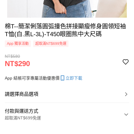
棉T--簡潔俐落圓弧撞色拼接顯瘦修身圓領短袖
T恤(白.黑L-3L)-T450眼圈熊中大尺碼
App 獨享活動
超取滿NT$699免運
NT$580
NT$290
App 結帳可享專屬活動優惠價
立即下載
請選擇商品選項
付款與運送方式
超取滿NT$699免運
付款方式