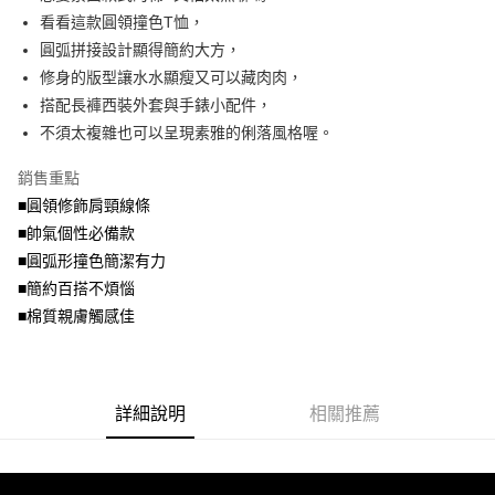
便利好安心！
4.訂單成立30分鐘內，如未前往確認交易或遇審核未通過，訂單將自動取
看看這款圓領撞色T恤，
１．簡單：不需註冊會員、不需綁卡、不需儲值。
運送方式
消。如遇「轉專審核」未通過狀況，表示未達大哥付你分期系統評分，恕無
２．便利：只要手機號碼，簡訊認證，即可結帳。
圓弧拼接設計顯得簡約大方，
法說明評估內容。
３．安心：先確認商品／服務後，再付款。
全家取貨付款
修身的版型讓水水顯瘦又可以藏肉肉，
【繳款方式說明】
1.分期款項不併入電信帳單，「大哥付你分期」於每月結算日後寄送繳費提
每筆NT$70，滿NT$699(含以上)免運費
搭配長褲西裝外套與手錶小配件，
【「AFTEE先享後付」結帳流程】
醒簡訊。
１．於結帳方式選擇「AFTEE先享後付」後，將跳轉至「AFTEE先享後付」
不須太複雜也可以呈現素雅的俐落風格喔。
2.透過簡訊連結打開帳單後，可選擇「超商條碼／台灣大直營門市／銀行轉
付款後全家取貨
結帳頁面，進行簡訊認證並確認金額後，即可完成結帳。
帳／街口支付／iPASS MONEY」等通路繳費。
２．訂單成立數日內，您將收到繳費通知簡訊。
每筆NT$70，滿NT$699(含以上)免運費
銷售重點
３．收到繳費通知簡訊後14天內，點擊此簡訊中的連結，可透過四大超商／
【注意事項】
■圓領修飾肩頸線條
ATM／網路銀行／等多元方式進行付款，方視為交易完成。
7-11取貨付款
1.本服務係由「台灣大哥大股份有限公司」（以下簡稱本公司）所提供，讓
※ 請注意：結帳手續完成當下不需立刻繳費，但若您需要取消訂單，請聯絡
■帥氣個性必備款
用戶於交易時，得透過本服務購買商品或服務，並由商店將買賣／分期付款
每筆NT$70，滿NT$799(含以上)免運費
購買商品的店家。未經商家同意取消之訂單仍視為有效，需透過AFTEE先享
買賣價金債權讓與本公司後，依約使用本公司帳單繳交帳款。
■圓弧形撞色簡潔有力
後付繳納相關費用。
2.基於同意付款使用「大哥付你分期」之契約關係目的，商店將以您的個人
付款後7-11取貨
※ 交易是否成功請以「AFTEE先享後付 」之結帳頁面顯示為準，若有關於
■簡約百搭不煩惱
資料（包含姓名、電話或地址）提供予台灣大哥大進項蒐集、處理及利用，
是否繳費成功／繳費後需取消欲退款等相關疑問，請聯繫「AFTEE先享後付
■棉質親膚觸感佳
每筆NT$70，滿NT$699(含以上)免運費
由本公司與您本人進行分期帳單所需資料之確認、核對及更正。
客戶支援中心」
https://netprotections.freshdesk.com/support/home
3.完整用戶服務條款，請詳閱以下連結：
https://oppay.tw/userRule
宅配
【注意事項】
１．透過由恩沛科技股份有限公司提供之「AFTEE先享後付」服務完成之交
每筆NT$100，滿NT$1,000(含以上)免運費
易，需依本服務之必要範圍內提供個人資料，並將交易相關給付款項請求債
詳細說明
相關推薦
權轉讓予恩沛科技股份有限公司。
２．關於個人資料處理事宜，請瀏覽以下網址：
https://aftee.tw/terms/#terms3
３．未成年的使用者請事先徵得法定代理人或監護人之同意方可使用