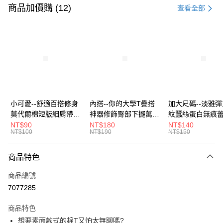
信用卡一次付款
商品加價購 (12)
查看全部
超商取貨付款
LINE Pay
Apple Pay
街口支付
悠遊付
小可愛--舒適百搭修身
內搭--你的大學T疊搭
加大尺碼--淡雅
莫代爾棉短版細肩帶素
神器修飾臀部下擺萬用
紋蠶絲蛋白無痕
Google Pay
色背心(白.黑.灰L-2L)-
內搭裙/遮臀裙(黑2L-
角內褲(白.粉.藍.黃
NT$90
NT$180
NT$140
NT$100
NT$190
NT$150
U582眼圈熊中大尺碼
6L)-Q155眼圈熊中大
3L)-L28眼圈熊
全盈+PAY
尺碼
碼
大哥付你分期
商品特色
相關說明
商品編號
【大哥付你分期使用說明】
AFTEE先享後付
1.本服務由台灣大哥大提供，台灣大哥大用戶可立即使用無須另外申請。
7077285
2.付款方式選擇「大哥付你分期」，訂單成立後會自動跳轉到大哥付的交易
相關說明
流程，驗證手機門號後，選擇欲分期的期數、繳款截止日，確認付款後即完
商品特色
【關於「AFTEE先享後付」】
成交易。
ATM付款
AFTEE先享後付是「在收到商品之後才付款」的支付方式。 讓您購物簡單
想要素面款式的棉T又怕太無聊嗎?
3.實際核准額度、可分期數及費用金額請依後續交易確認頁面所載為準。