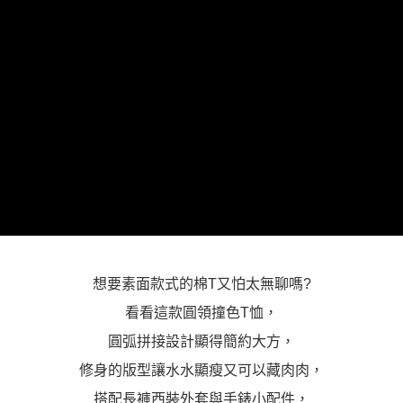
「AFTEE先享後付」，若未經同意申辦者引起之損失，本公司不負相關責
任。
４．使用「AFTEE先享後付」時，將依據個別帳號之用戶狀況，依本公司即
時審查核予不同之上限額度；若仍有額度不足之情形，本公司將視審查結果
請求用戶進行身份認證。
５．嚴禁一人註冊多個帳號或使用他人資訊註冊。若發現惡意使用之情形，
恩沛科技股份有限公司將有權停止該用戶之使用額度並採取法律行動。
想要素面款式的棉T又怕太無聊嗎?
看看這款圓領撞色T恤，
圓弧拼接設計顯得簡約大方，
修身的版型讓水水顯瘦又可以藏肉肉，
搭配長褲西裝外套與手錶小配件，