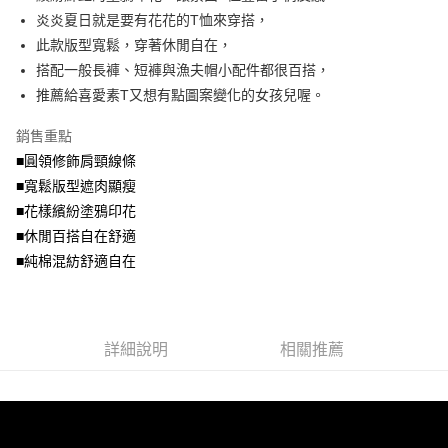
便利好安心！
4.訂單成立30分鐘內，如未前往確認交易或遇審核未通過，訂單將自動取
炎炎夏日就是要有花花的T恤來穿搭，
１．簡單：不需註冊會員、不需綁卡、不需儲值。
運送方式
消。如遇「轉專審核」未通過狀況，表示未達大哥付你分期系統評分，恕無
２．便利：只要手機號碼，簡訊認證，即可結帳。
此款版型寬鬆，穿著休閒自在，
法說明評估內容。
３．安心：先確認商品／服務後，再付款。
全家取貨付款
搭配一般長褲、短褲與漁夫帽小配件都很百搭，
【繳款方式說明】
1.分期款項不併入電信帳單，「大哥付你分期」於每月結算日後寄送繳費提
每筆NT$70，滿NT$699(含以上)免運費
推薦給喜愛素T又想有點圖案變化的女孩兒喔。
【「AFTEE先享後付」結帳流程】
醒簡訊。
１．於結帳方式選擇「AFTEE先享後付」後，將跳轉至「AFTEE先享後付」
2.透過簡訊連結打開帳單後，可選擇「超商條碼／台灣大直營門市／銀行轉
付款後全家取貨
結帳頁面，進行簡訊認證並確認金額後，即可完成結帳。
銷售重點
帳／街口支付／iPASS MONEY」等通路繳費。
２．訂單成立數日內，您將收到繳費通知簡訊。
每筆NT$70，滿NT$699(含以上)免運費
■圓領修飾肩頸線條
３．收到繳費通知簡訊後14天內，點擊此簡訊中的連結，可透過四大超商／
【注意事項】
■寬鬆版型遮肉顯瘦
ATM／網路銀行／等多元方式進行付款，方視為交易完成。
7-11取貨付款
1.本服務係由「台灣大哥大股份有限公司」（以下簡稱本公司）所提供，讓
※ 請注意：結帳手續完成當下不需立刻繳費，但若您需要取消訂單，請聯絡
■花樣繽紛塗鴉印花
用戶於交易時，得透過本服務購買商品或服務，並由商店將買賣／分期付款
每筆NT$70，滿NT$799(含以上)免運費
購買商品的店家。未經商家同意取消之訂單仍視為有效，需透過AFTEE先享
買賣價金債權讓與本公司後，依約使用本公司帳單繳交帳款。
■休閒百搭自在舒適
後付繳納相關費用。
2.基於同意付款使用「大哥付你分期」之契約關係目的，商店將以您的個人
付款後7-11取貨
※ 交易是否成功請以「AFTEE先享後付 」之結帳頁面顯示為準，若有關於
■純棉混紡舒適自在
資料（包含姓名、電話或地址）提供予台灣大哥大進項蒐集、處理及利用，
是否繳費成功／繳費後需取消欲退款等相關疑問，請聯繫「AFTEE先享後付
每筆NT$70，滿NT$699(含以上)免運費
由本公司與您本人進行分期帳單所需資料之確認、核對及更正。
客戶支援中心」
https://netprotections.freshdesk.com/support/home
3.完整用戶服務條款，請詳閱以下連結：
https://oppay.tw/userRule
宅配
【注意事項】
詳細說明
相關推薦
１．透過由恩沛科技股份有限公司提供之「AFTEE先享後付」服務完成之交
每筆NT$100，滿NT$1,000(含以上)免運費
易，需依本服務之必要範圍內提供個人資料，並將交易相關給付款項請求債
權轉讓予恩沛科技股份有限公司。
２．關於個人資料處理事宜，請瀏覽以下網址：
https://aftee.tw/terms/#terms3
３．未成年的使用者請事先徵得法定代理人或監護人之同意方可使用