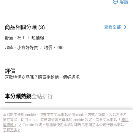
客服
商品相關分類 (3)
查看全部
舒適．棉Ｔ
短袖棉Ｔ
超值．小資好好買
均價．290
評價
喜歡這個商品嗎？購買後給他一個好評吧
本分類熱銷
全站排行
本網站中使用 cookie，欲查詢有關本網站使用 cookie 方式之詳情，及若您不希
熱門標籤
望在電腦上使用 cookie 時應如何變更電腦的 cookie 設定，請參閱本網站「
隱私
權條款
」之 Cookie 聲明。您繼續使用本網站即表示您同意本公司得按本網站使
用條款之 Cookie 聲明使用 cookie。
了解更多 >