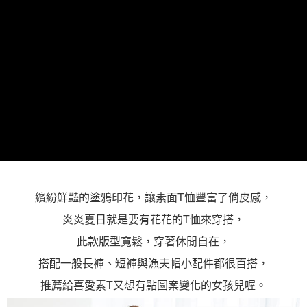
「AFTEE先享後付」，若未經同意申辦者引起之損失，本公司不負相關責
任。
４．使用「AFTEE先享後付」時，將依據個別帳號之用戶狀況，依本公司即
時審查核予不同之上限額度；若仍有額度不足之情形，本公司將視審查結果
請求用戶進行身份認證。
５．嚴禁一人註冊多個帳號或使用他人資訊註冊。若發現惡意使用之情形，
恩沛科技股份有限公司將有權停止該用戶之使用額度並採取法律行動。
繽紛鮮豔的塗鴉印花，讓素面T恤豐富了俏皮感，
炎炎夏日就是要有花花的T恤來穿搭，
此款版型寬鬆，穿著休閒自在，
搭配一般長褲、短褲與漁夫帽小配件都很百搭，
推薦給喜愛素T又想有點圖案變化的女孩兒喔。