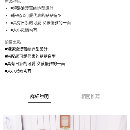
商品特色
【關於「AFTEE先享後付」】
成交易。
ATM付款
AFTEE先享後付是「在收到商品之後才付款」的支付方式。 讓您購物簡單
■領邊浪漫蕾絲造型設計
3.實際核准額度、可分期數及費用金額請依後續交易確認頁面所載為準。
便利好安心！
4.訂單成立30分鐘內，如未前往確認交易或遇審核未通過，訂單將自動取
■搭配起可愛代表的點點造型
１．簡單：不需註冊會員、不需綁卡、不需儲值。
運送方式
消。如遇「轉專審核」未通過狀況，表示未達大哥付你分期系統評分，恕無
２．便利：只要手機號碼，簡訊認證，即可結帳。
■具有日系的可愛 女孩優雅的一面
法說明評估內容。
３．安心：先確認商品／服務後，再付款。
全家取貨付款
■大小尺碼均有
【繳款方式說明】
1.分期款項不併入電信帳單，「大哥付你分期」於每月結算日後寄送繳費提
每筆NT$70，滿NT$699(含以上)免運費
【「AFTEE先享後付」結帳流程】
醒簡訊。
銷售重點
１．於結帳方式選擇「AFTEE先享後付」後，將跳轉至「AFTEE先享後付」
2.透過簡訊連結打開帳單後，可選擇「超商條碼／台灣大直營門市／銀行轉
付款後全家取貨
結帳頁面，進行簡訊認證並確認金額後，即可完成結帳。
■領邊浪漫蕾絲造型設計
帳／街口支付／iPASS MONEY」等通路繳費。
２．訂單成立數日內，您將收到繳費通知簡訊。
每筆NT$70，滿NT$699(含以上)免運費
■搭配起可愛代表的點點造型
３．收到繳費通知簡訊後14天內，點擊此簡訊中的連結，可透過四大超商／
【注意事項】
■具有日系的可愛 女孩優雅的一面
ATM／網路銀行／等多元方式進行付款，方視為交易完成。
7-11取貨付款
1.本服務係由「台灣大哥大股份有限公司」（以下簡稱本公司）所提供，讓
※ 請注意：結帳手續完成當下不需立刻繳費，但若您需要取消訂單，請聯絡
■大小尺碼均有
用戶於交易時，得透過本服務購買商品或服務，並由商店將買賣／分期付款
每筆NT$70，滿NT$799(含以上)免運費
購買商品的店家。未經商家同意取消之訂單仍視為有效，需透過AFTEE先享
買賣價金債權讓與本公司後，依約使用本公司帳單繳交帳款。
後付繳納相關費用。
2.基於同意付款使用「大哥付你分期」之契約關係目的，商店將以您的個人
付款後7-11取貨
※ 交易是否成功請以「AFTEE先享後付 」之結帳頁面顯示為準，若有關於
資料（包含姓名、電話或地址）提供予台灣大哥大進項蒐集、處理及利用，
是否繳費成功／繳費後需取消欲退款等相關疑問，請聯繫「AFTEE先享後付
每筆NT$70，滿NT$699(含以上)免運費
由本公司與您本人進行分期帳單所需資料之確認、核對及更正。
客戶支援中心」
https://netprotections.freshdesk.com/support/home
詳細說明
相關推薦
3.完整用戶服務條款，請詳閱以下連結：
https://oppay.tw/userRule
宅配
【注意事項】
１．透過由恩沛科技股份有限公司提供之「AFTEE先享後付」服務完成之交
每筆NT$100，滿NT$1,000(含以上)免運費
易，需依本服務之必要範圍內提供個人資料，並將交易相關給付款項請求債
權轉讓予恩沛科技股份有限公司。
２．關於個人資料處理事宜，請瀏覽以下網址：