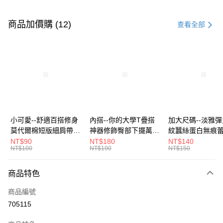
付款方式
信用卡一次付款
商品加價購 (12)
查看全部
超商取貨付款
LINE Pay
Apple Pay
街口支付
悠遊付
小可愛--舒適百搭修身
內搭--你的大學T疊搭
加大尺碼--淡雅
莫代爾棉短版細肩帶素
神器修飾臀部下擺萬用
紋蠶絲蛋白無痕
Google Pay
色背心(白.黑.灰L-2L)-
內搭裙/遮臀裙(黑2L-
角內褲(白.粉.藍.黃
NT$90
NT$180
NT$140
NT$100
NT$190
NT$150
U582眼圈熊中大尺碼
6L)-Q155眼圈熊中大
3L)-L28眼圈熊
全盈+PAY
尺碼
碼
大哥付你分期
商品特色
相關說明
商品編號
【大哥付你分期使用說明】
AFTEE先享後付
1.本服務由台灣大哥大提供，台灣大哥大用戶可立即使用無須另外申請。
705115
2.付款方式選擇「大哥付你分期」，訂單成立後會自動跳轉到大哥付的交易
相關說明
流程，驗證手機門號後，選擇欲分期的期數、繳款截止日，確認付款後即完