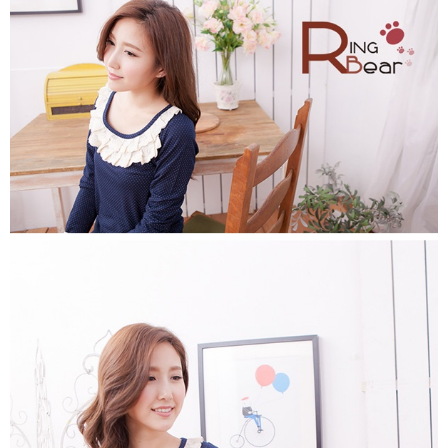
https://aftee.tw/terms/#terms3
３．未成年的使用者請事先徵得法定代理人或監護人之同意方可使用
「AFTEE先享後付」，若未經同意申辦者引起之損失，本公司不負相關責
任。
４．使用「AFTEE先享後付」時，將依據個別帳號之用戶狀況，依本公司即
時審查核予不同之上限額度；若仍有額度不足之情形，本公司將視審查結果
請求用戶進行身份認證。
５．嚴禁一人註冊多個帳號或使用他人資訊註冊。若發現惡意使用之情形，
恩沛科技股份有限公司將有權停止該用戶之使用額度並採取法律行動。