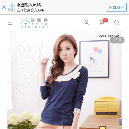
眼圈熊大尺碼
開啟APP
立刻使用官方APP
0
1
/
10