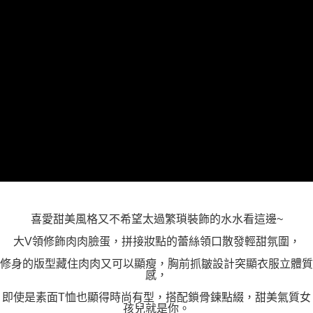
「AFTEE先享後付」，若未經同意申辦者引起之損失，本公司不負相關責
任。
４．使用「AFTEE先享後付」時，將依據個別帳號之用戶狀況，依本公司即
時審查核予不同之上限額度；若仍有額度不足之情形，本公司將視審查結果
請求用戶進行身份認證。
５．嚴禁一人註冊多個帳號或使用他人資訊註冊。若發現惡意使用之情形，
恩沛科技股份有限公司將有權停止該用戶之使用額度並採取法律行動。
喜愛甜美風格又不希望太過繁瑣裝飾的水水看這邊~
大V領修飾肉肉臉蛋，拼接妝點的蕾絲領口散發輕甜氛圍，
修身的版型藏住肉肉又可以顯瘦，胸前抓皺設計突顯衣服立體質
感，
即使是素面T恤也顯得時尚有型，搭配鎖骨鍊點綴，甜美氣質女
孩兒就是你。