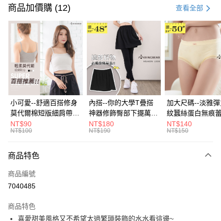
信用卡一次付款
商品加價購 (12)
查看全部
超商取貨付款
LINE Pay
Apple Pay
街口支付
悠遊付
小可愛--舒適百搭修身
內搭--你的大學T疊搭
加大尺碼--淡雅
莫代爾棉短版細肩帶素
神器修飾臀部下擺萬用
紋蠶絲蛋白無痕
Google Pay
色背心(白.黑.灰L-2L)-
內搭裙/遮臀裙(黑2L-
角內褲(白.粉.藍.黃
NT$90
NT$180
NT$140
NT$100
NT$190
NT$150
U582眼圈熊中大尺碼
6L)-Q155眼圈熊中大
3L)-L28眼圈熊
全盈+PAY
尺碼
碼
大哥付你分期
商品特色
相關說明
商品編號
【大哥付你分期使用說明】
AFTEE先享後付
1.本服務由台灣大哥大提供，台灣大哥大用戶可立即使用無須另外申請。
7040485
2.付款方式選擇「大哥付你分期」，訂單成立後會自動跳轉到大哥付的交易
相關說明
流程，驗證手機門號後，選擇欲分期的期數、繳款截止日，確認付款後即完
商品特色
【關於「AFTEE先享後付」】
成交易。
ATM付款
AFTEE先享後付是「在收到商品之後才付款」的支付方式。 讓您購物簡單
喜愛甜美風格又不希望太過繁瑣裝飾的水水看這邊~
3.實際核准額度、可分期數及費用金額請依後續交易確認頁面所載為準。