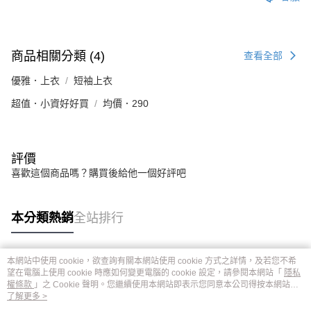
商品相關分類 (4)
查看全部
優雅．上衣
短袖上衣
超值．小資好好買
均價．290
評價
喜歡這個商品嗎？購買後給他一個好評吧
本分類熱銷
全站排行
本網站中使用 cookie，欲查詢有關本網站使用 cookie 方式之詳情，及若您不希
熱門標籤
望在電腦上使用 cookie 時應如何變更電腦的 cookie 設定，請參閱本網站「
隱私
權條款
」之 Cookie 聲明。您繼續使用本網站即表示您同意本公司得按本網站使
用條款之 Cookie 聲明使用 cookie。
了解更多 >