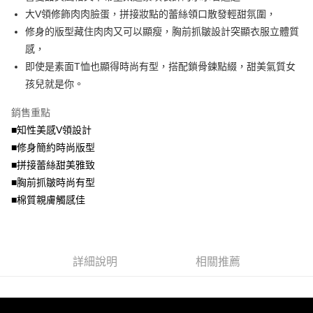
便利好安心！
4.訂單成立30分鐘內，如未前往確認交易或遇審核未通過，訂單將自動取
大V領修飾肉肉臉蛋，拼接妝點的蕾絲領口散發輕甜氛圍，
１．簡單：不需註冊會員、不需綁卡、不需儲值。
運送方式
消。如遇「轉專審核」未通過狀況，表示未達大哥付你分期系統評分，恕無
２．便利：只要手機號碼，簡訊認證，即可結帳。
修身的版型藏住肉肉又可以顯瘦，胸前抓皺設計突顯衣服立體質
法說明評估內容。
３．安心：先確認商品／服務後，再付款。
全家取貨付款
感，
【繳款方式說明】
1.分期款項不併入電信帳單，「大哥付你分期」於每月結算日後寄送繳費提
每筆NT$70，滿NT$699(含以上)免運費
即使是素面T恤也顯得時尚有型，搭配鎖骨鍊點綴，甜美氣質女
【「AFTEE先享後付」結帳流程】
醒簡訊。
１．於結帳方式選擇「AFTEE先享後付」後，將跳轉至「AFTEE先享後付」
孩兒就是你。
2.透過簡訊連結打開帳單後，可選擇「超商條碼／台灣大直營門市／銀行轉
付款後全家取貨
結帳頁面，進行簡訊認證並確認金額後，即可完成結帳。
帳／街口支付／iPASS MONEY」等通路繳費。
２．訂單成立數日內，您將收到繳費通知簡訊。
每筆NT$70，滿NT$699(含以上)免運費
銷售重點
３．收到繳費通知簡訊後14天內，點擊此簡訊中的連結，可透過四大超商／
【注意事項】
■知性美感V領設計
ATM／網路銀行／等多元方式進行付款，方視為交易完成。
7-11取貨付款
1.本服務係由「台灣大哥大股份有限公司」（以下簡稱本公司）所提供，讓
※ 請注意：結帳手續完成當下不需立刻繳費，但若您需要取消訂單，請聯絡
■修身簡約時尚版型
用戶於交易時，得透過本服務購買商品或服務，並由商店將買賣／分期付款
每筆NT$70，滿NT$799(含以上)免運費
購買商品的店家。未經商家同意取消之訂單仍視為有效，需透過AFTEE先享
買賣價金債權讓與本公司後，依約使用本公司帳單繳交帳款。
■拼接蕾絲甜美雅致
後付繳納相關費用。
2.基於同意付款使用「大哥付你分期」之契約關係目的，商店將以您的個人
付款後7-11取貨
※ 交易是否成功請以「AFTEE先享後付 」之結帳頁面顯示為準，若有關於
■胸前抓皺時尚有型
資料（包含姓名、電話或地址）提供予台灣大哥大進項蒐集、處理及利用，
是否繳費成功／繳費後需取消欲退款等相關疑問，請聯繫「AFTEE先享後付
■棉質親膚觸感佳
每筆NT$70，滿NT$699(含以上)免運費
由本公司與您本人進行分期帳單所需資料之確認、核對及更正。
客戶支援中心」
https://netprotections.freshdesk.com/support/home
3.完整用戶服務條款，請詳閱以下連結：
https://oppay.tw/userRule
宅配
【注意事項】
１．透過由恩沛科技股份有限公司提供之「AFTEE先享後付」服務完成之交
每筆NT$100，滿NT$1,000(含以上)免運費
易，需依本服務之必要範圍內提供個人資料，並將交易相關給付款項請求債
詳細說明
相關推薦
權轉讓予恩沛科技股份有限公司。
２．關於個人資料處理事宜，請瀏覽以下網址：
https://aftee.tw/terms/#terms3
３．未成年的使用者請事先徵得法定代理人或監護人之同意方可使用