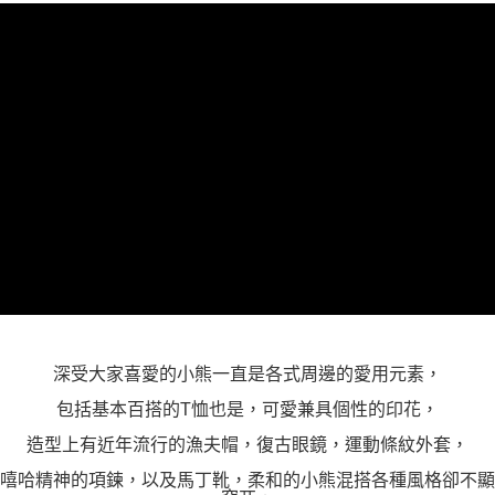
「AFTEE先享後付」，若未經同意申辦者引起之損失，本公司不負相關責
任。
４．使用「AFTEE先享後付」時，將依據個別帳號之用戶狀況，依本公司即
時審查核予不同之上限額度；若仍有額度不足之情形，本公司將視審查結果
請求用戶進行身份認證。
５．嚴禁一人註冊多個帳號或使用他人資訊註冊。若發現惡意使用之情形，
恩沛科技股份有限公司將有權停止該用戶之使用額度並採取法律行動。
深受大家喜愛的小熊一直是各式周邊的愛用元素，
包括基本百搭的T恤也是，可愛兼具個性的印花，
造型上有近年流行的漁夫帽，復古眼鏡，運動條紋外套，
嘻哈精神的項鍊，以及馬丁靴，柔和的小熊混搭各種風格卻不顯