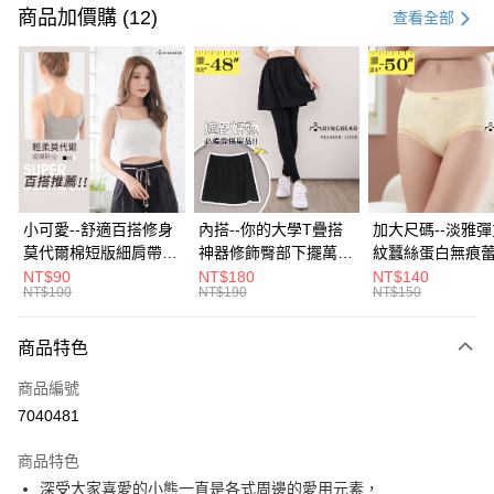
信用卡一次付款
商品加價購 (12)
查看全部
超商取貨付款
LINE Pay
Apple Pay
街口支付
悠遊付
小可愛--舒適百搭修身
內搭--你的大學T疊搭
加大尺碼--淡雅
莫代爾棉短版細肩帶素
神器修飾臀部下擺萬用
紋蠶絲蛋白無痕
Google Pay
色背心(白.黑.灰L-2L)-
內搭裙/遮臀裙(黑2L-
角內褲(白.粉.藍.黃
NT$90
NT$180
NT$140
NT$100
NT$190
NT$150
U582眼圈熊中大尺碼
6L)-Q155眼圈熊中大
3L)-L28眼圈熊
全盈+PAY
尺碼
碼
大哥付你分期
商品特色
相關說明
商品編號
【大哥付你分期使用說明】
AFTEE先享後付
1.本服務由台灣大哥大提供，台灣大哥大用戶可立即使用無須另外申請。
7040481
2.付款方式選擇「大哥付你分期」，訂單成立後會自動跳轉到大哥付的交易
相關說明
流程，驗證手機門號後，選擇欲分期的期數、繳款截止日，確認付款後即完
商品特色
【關於「AFTEE先享後付」】
成交易。
ATM付款
AFTEE先享後付是「在收到商品之後才付款」的支付方式。 讓您購物簡單
深受大家喜愛的小熊一直是各式周邊的愛用元素，
3.實際核准額度、可分期數及費用金額請依後續交易確認頁面所載為準。