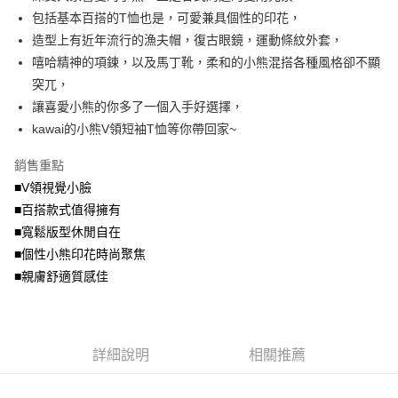
便利好安心！
4.訂單成立30分鐘內，如未前往確認交易或遇審核未通過，訂單將自動取
包括基本百搭的T恤也是，可愛兼具個性的印花，
１．簡單：不需註冊會員、不需綁卡、不需儲值。
運送方式
消。如遇「轉專審核」未通過狀況，表示未達大哥付你分期系統評分，恕無
２．便利：只要手機號碼，簡訊認證，即可結帳。
造型上有近年流行的漁夫帽，復古眼鏡，運動條紋外套，
法說明評估內容。
３．安心：先確認商品／服務後，再付款。
全家取貨付款
嘻哈精神的項鍊，以及馬丁靴，柔和的小熊混搭各種風格卻不顯
【繳款方式說明】
1.分期款項不併入電信帳單，「大哥付你分期」於每月結算日後寄送繳費提
每筆NT$70，滿NT$699(含以上)免運費
突兀，
【「AFTEE先享後付」結帳流程】
醒簡訊。
１．於結帳方式選擇「AFTEE先享後付」後，將跳轉至「AFTEE先享後付」
讓喜愛小熊的你多了一個入手好選擇，
2.透過簡訊連結打開帳單後，可選擇「超商條碼／台灣大直營門市／銀行轉
付款後全家取貨
結帳頁面，進行簡訊認證並確認金額後，即可完成結帳。
帳／街口支付／iPASS MONEY」等通路繳費。
kawai的小熊V領短袖T恤等你帶回家~
２．訂單成立數日內，您將收到繳費通知簡訊。
每筆NT$70，滿NT$699(含以上)免運費
３．收到繳費通知簡訊後14天內，點擊此簡訊中的連結，可透過四大超商／
【注意事項】
銷售重點
ATM／網路銀行／等多元方式進行付款，方視為交易完成。
7-11取貨付款
1.本服務係由「台灣大哥大股份有限公司」（以下簡稱本公司）所提供，讓
※ 請注意：結帳手續完成當下不需立刻繳費，但若您需要取消訂單，請聯絡
■V領視覺小臉
用戶於交易時，得透過本服務購買商品或服務，並由商店將買賣／分期付款
每筆NT$70，滿NT$799(含以上)免運費
購買商品的店家。未經商家同意取消之訂單仍視為有效，需透過AFTEE先享
買賣價金債權讓與本公司後，依約使用本公司帳單繳交帳款。
■百搭款式值得擁有
後付繳納相關費用。
2.基於同意付款使用「大哥付你分期」之契約關係目的，商店將以您的個人
付款後7-11取貨
※ 交易是否成功請以「AFTEE先享後付 」之結帳頁面顯示為準，若有關於
■寬鬆版型休閒自在
資料（包含姓名、電話或地址）提供予台灣大哥大進項蒐集、處理及利用，
是否繳費成功／繳費後需取消欲退款等相關疑問，請聯繫「AFTEE先享後付
■個性小熊印花時尚聚焦
每筆NT$70，滿NT$699(含以上)免運費
由本公司與您本人進行分期帳單所需資料之確認、核對及更正。
客戶支援中心」
https://netprotections.freshdesk.com/support/home
3.完整用戶服務條款，請詳閱以下連結：
https://oppay.tw/userRule
■親膚舒適質感佳
宅配
【注意事項】
１．透過由恩沛科技股份有限公司提供之「AFTEE先享後付」服務完成之交
每筆NT$100，滿NT$1,000(含以上)免運費
易，需依本服務之必要範圍內提供個人資料，並將交易相關給付款項請求債
權轉讓予恩沛科技股份有限公司。
詳細說明
相關推薦
２．關於個人資料處理事宜，請瀏覽以下網址：
https://aftee.tw/terms/#terms3
３．未成年的使用者請事先徵得法定代理人或監護人之同意方可使用