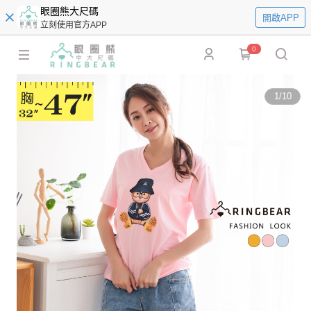
眼圈熊大尺碼
開啟APP
立刻使用官方APP
0
1
/
10