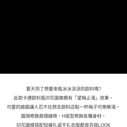
「AFTEE先享後付」，若未經同意申辦者引起之損失，本公司不負相關責
任。
４．使用「AFTEE先享後付」時，將依據個別帳號之用戶狀況，依本公司即
時審查核予不同之上限額度；若仍有額度不足之情形，本公司將視審查結果
請求用戶進行身份認證。
５．嚴禁一人註冊多個帳號或使用他人資訊註冊。若發現惡意使用之情形，
恩沛科技股份有限公司將有權停止該用戶之使用額度並採取法律行動。
夏天到了想要來瓶冰冰涼涼的飲料嗎?
此款卡通飲料瓶印花圖案頗有「望梅止渴」效果，
可愛的繪圖讓人忍不住想去飲料店點一杯梅子可樂解渴，
圓領修飾肩頸線條，H版型修飾各種身材，
印花圖樣搭配短褲扎或不扎衣服都很百搭LOOK