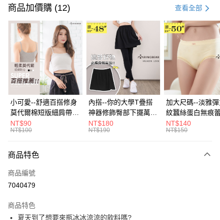
信用卡一次付款
商品加價購 (12)
查看全部
超商取貨付款
LINE Pay
Apple Pay
街口支付
悠遊付
小可愛--舒適百搭修身
內搭--你的大學T疊搭
加大尺碼--淡雅
莫代爾棉短版細肩帶素
神器修飾臀部下擺萬用
紋蠶絲蛋白無痕
Google Pay
色背心(白.黑.灰L-2L)-
內搭裙/遮臀裙(黑2L-
角內褲(白.粉.藍.黃
NT$90
NT$180
NT$140
NT$100
NT$190
NT$150
U582眼圈熊中大尺碼
6L)-Q155眼圈熊中大
3L)-L28眼圈熊
全盈+PAY
尺碼
碼
大哥付你分期
商品特色
相關說明
商品編號
【大哥付你分期使用說明】
AFTEE先享後付
1.本服務由台灣大哥大提供，台灣大哥大用戶可立即使用無須另外申請。
7040479
2.付款方式選擇「大哥付你分期」，訂單成立後會自動跳轉到大哥付的交易
相關說明
流程，驗證手機門號後，選擇欲分期的期數、繳款截止日，確認付款後即完
商品特色
【關於「AFTEE先享後付」】
成交易。
ATM付款
AFTEE先享後付是「在收到商品之後才付款」的支付方式。 讓您購物簡單
夏天到了想要來瓶冰冰涼涼的飲料嗎?
3.實際核准額度、可分期數及費用金額請依後續交易確認頁面所載為準。