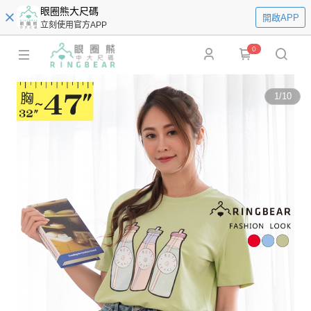
眼圈熊大尺碼
開啟APP
立刻使用官方APP
0
1
/
10