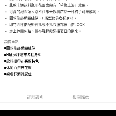
便利好安心！
4.訂單成立30分鐘內，如未前往確認交易或遇審核未通過，訂單將自動取
此款卡通飲料瓶印花圖案頗有「望梅止渴」效果，
１．簡單：不需註冊會員、不需綁卡、不需儲值。
運送方式
消。如遇「轉專審核」未通過狀況，表示未達大哥付你分期系統評分，恕無
２．便利：只要手機號碼，簡訊認證，即可結帳。
可愛的繪圖讓人忍不住想去飲料店點一杯梅子可樂解渴，
法說明評估內容。
３．安心：先確認商品／服務後，再付款。
全家取貨付款
圓領修飾肩頸線條，H版型修飾各種身材，
【繳款方式說明】
1.分期款項不併入電信帳單，「大哥付你分期」於每月結算日後寄送繳費提
每筆NT$70，滿NT$699(含以上)免運費
印花圖樣搭配短褲扎或不扎衣服都很百搭LOOK
【「AFTEE先享後付」結帳流程】
醒簡訊。
１．於結帳方式選擇「AFTEE先享後付」後，將跳轉至「AFTEE先享後付」
穿上休閒包鞋、帆布鞋輕鬆迎接夏日的到來。
2.透過簡訊連結打開帳單後，可選擇「超商條碼／台灣大直營門市／銀行轉
付款後全家取貨
結帳頁面，進行簡訊認證並確認金額後，即可完成結帳。
帳／街口支付／iPASS MONEY」等通路繳費。
２．訂單成立數日內，您將收到繳費通知簡訊。
每筆NT$70，滿NT$699(含以上)免運費
銷售重點
３．收到繳費通知簡訊後14天內，點擊此簡訊中的連結，可透過四大超商／
【注意事項】
■圓領修飾肩頸線條
ATM／網路銀行／等多元方式進行付款，方視為交易完成。
7-11取貨付款
1.本服務係由「台灣大哥大股份有限公司」（以下簡稱本公司）所提供，讓
※ 請注意：結帳手續完成當下不需立刻繳費，但若您需要取消訂單，請聯絡
■H輪廓線適穿各種身型
用戶於交易時，得透過本服務購買商品或服務，並由商店將買賣／分期付款
每筆NT$70，滿NT$799(含以上)免運費
購買商品的店家。未經商家同意取消之訂單仍視為有效，需透過AFTEE先享
買賣價金債權讓與本公司後，依約使用本公司帳單繳交帳款。
■飲料瓶印花突顯特色
後付繳納相關費用。
2.基於同意付款使用「大哥付你分期」之契約關係目的，商店將以您的個人
付款後7-11取貨
※ 交易是否成功請以「AFTEE先享後付 」之結帳頁面顯示為準，若有關於
■休閒百搭自在款
資料（包含姓名、電話或地址）提供予台灣大哥大進項蒐集、處理及利用，
是否繳費成功／繳費後需取消欲退款等相關疑問，請聯繫「AFTEE先享後付
■親膚舒適質感佳
每筆NT$70，滿NT$699(含以上)免運費
由本公司與您本人進行分期帳單所需資料之確認、核對及更正。
客戶支援中心」
https://netprotections.freshdesk.com/support/home
3.完整用戶服務條款，請詳閱以下連結：
https://oppay.tw/userRule
宅配
【注意事項】
１．透過由恩沛科技股份有限公司提供之「AFTEE先享後付」服務完成之交
每筆NT$100，滿NT$1,000(含以上)免運費
易，需依本服務之必要範圍內提供個人資料，並將交易相關給付款項請求債
詳細說明
相關推薦
權轉讓予恩沛科技股份有限公司。
２．關於個人資料處理事宜，請瀏覽以下網址：
https://aftee.tw/terms/#terms3
３．未成年的使用者請事先徵得法定代理人或監護人之同意方可使用