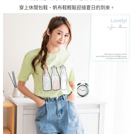
穿上休閒包鞋、帆布鞋輕鬆迎接夏日的到來。