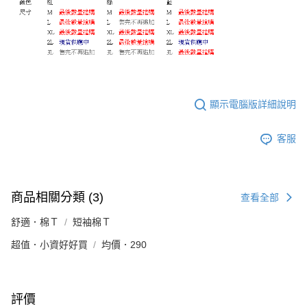
顯示電腦版詳細說明
客服
商品相關分類 (3)
查看全部
舒適．棉Ｔ
短袖棉Ｔ
超值．小資好好買
均價．290
評價