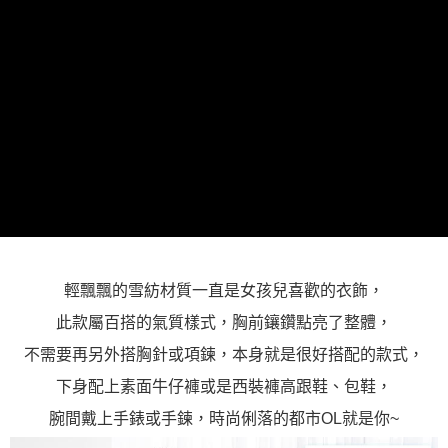
「AFTEE先享後付」，若未經同意申辦者引起之損失，本公司不負相關責
任。
４．使用「AFTEE先享後付」時，將依據個別帳號之用戶狀況，依本公司即
時審查核予不同之上限額度；若仍有額度不足之情形，本公司將視審查結果
請求用戶進行身份認證。
５．嚴禁一人註冊多個帳號或使用他人資訊註冊。若發現惡意使用之情形，
恩沛科技股份有限公司將有權停止該用戶之使用額度並採取法律行動。
輕飄飄的雪紡材質一直是女孩兒喜歡的衣飾，
此款屬百搭的氣質樣式，胸前鑲鑽點亮了整體，
不需要再另外搭胸針或項鍊，本身就是很好搭配的款式，
下身配上素面牛仔褲或是西裝褲高跟鞋、包鞋，
腕間戴上手錶或手鍊，時尚俐落的都市OL就是你~