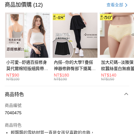
信用卡一次付款
商品加價購 (12)
查看全部
超商取貨付款
LINE Pay
Apple Pay
街口支付
悠遊付
小可愛--舒適百搭修身
內搭--你的大學T疊搭
加大尺碼--淡雅
莫代爾棉短版細肩帶素
神器修飾臀部下擺萬用
紋蠶絲蛋白無痕
Google Pay
色背心(白.黑.灰L-2L)-
內搭裙/遮臀裙(黑2L-
角內褲(白.粉.藍.黃
NT$90
NT$180
NT$140
NT$100
NT$190
NT$150
U582眼圈熊中大尺碼
6L)-Q155眼圈熊中大
3L)-L28眼圈熊
全盈+PAY
尺碼
碼
大哥付你分期
商品特色
相關說明
商品編號
【大哥付你分期使用說明】
AFTEE先享後付
1.本服務由台灣大哥大提供，台灣大哥大用戶可立即使用無須另外申請。
7040475
2.付款方式選擇「大哥付你分期」，訂單成立後會自動跳轉到大哥付的交易
相關說明
流程，驗證手機門號後，選擇欲分期的期數、繳款截止日，確認付款後即完
商品特色
【關於「AFTEE先享後付」】
成交易。
ATM付款
AFTEE先享後付是「在收到商品之後才付款」的支付方式。 讓您購物簡單
輕飄飄的雪紡材質一直是女孩兒喜歡的衣飾，
3.實際核准額度、可分期數及費用金額請依後續交易確認頁面所載為準。