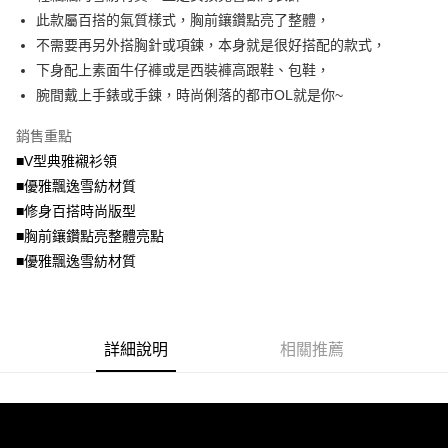
便利好安心！
4.訂單成立30分鐘內，如未前往確認交易或遇審核未通過，訂單將自動取
此款屬百搭的氣質樣式，胸前鑲鑽點亮了整體，
１．簡單：不需註冊會員、不需綁卡、不需儲值。
運送方式
消。如遇「轉專審核」未通過狀況，表示未達大哥付你分期系統評分，恕無
２．便利：只要手機號碼，簡訊認證，即可結帳。
不需要再另外搭胸針或項鍊，本身就是很好搭配的款式，
法說明評估內容。
３．安心：先確認商品／服務後，再付款。
全家取貨付款
下身配上素面牛仔褲或是西裝褲高跟鞋、包鞋，
【繳款方式說明】
1.分期款項不併入電信帳單，「大哥付你分期」於每月結算日後寄送繳費提
每筆NT$70，滿NT$699(含以上)免運費
腕間戴上手錶或手鍊，時尚俐落的都市OL就是你~
【「AFTEE先享後付」結帳流程】
醒簡訊。
１．於結帳方式選擇「AFTEE先享後付」後，將跳轉至「AFTEE先享後付」
2.透過簡訊連結打開帳單後，可選擇「超商條碼／台灣大直營門市／銀行轉
付款後全家取貨
結帳頁面，進行簡訊認證並確認金額後，即可完成結帳。
銷售重點
帳／街口支付／iPASS MONEY」等通路繳費。
２．訂單成立數日內，您將收到繳費通知簡訊。
每筆NT$70，滿NT$699(含以上)免運費
■V型典雅襯衫領
３．收到繳費通知簡訊後14天內，點擊此簡訊中的連結，可透過四大超商／
【注意事項】
■優雅飄逸雪紡材質
ATM／網路銀行／等多元方式進行付款，方視為交易完成。
7-11取貨付款
1.本服務係由「台灣大哥大股份有限公司」（以下簡稱本公司）所提供，讓
※ 請注意：結帳手續完成當下不需立刻繳費，但若您需要取消訂單，請聯絡
■修身百搭時尚版型
用戶於交易時，得透過本服務購買商品或服務，並由商店將買賣／分期付款
每筆NT$70，滿NT$799(含以上)免運費
購買商品的店家。未經商家同意取消之訂單仍視為有效，需透過AFTEE先享
買賣價金債權讓與本公司後，依約使用本公司帳單繳交帳款。
■胸前鑲鑽點亮整體亮點
後付繳納相關費用。
2.基於同意付款使用「大哥付你分期」之契約關係目的，商店將以您的個人
付款後7-11取貨
※ 交易是否成功請以「AFTEE先享後付 」之結帳頁面顯示為準，若有關於
■優雅飄逸雪紡材質
資料（包含姓名、電話或地址）提供予台灣大哥大進項蒐集、處理及利用，
是否繳費成功／繳費後需取消欲退款等相關疑問，請聯繫「AFTEE先享後付
每筆NT$70，滿NT$699(含以上)免運費
由本公司與您本人進行分期帳單所需資料之確認、核對及更正。
客戶支援中心」
https://netprotections.freshdesk.com/support/home
3.完整用戶服務條款，請詳閱以下連結：
https://oppay.tw/userRule
宅配
【注意事項】
詳細說明
相關推薦
１．透過由恩沛科技股份有限公司提供之「AFTEE先享後付」服務完成之交
每筆NT$100，滿NT$1,000(含以上)免運費
易，需依本服務之必要範圍內提供個人資料，並將交易相關給付款項請求債
權轉讓予恩沛科技股份有限公司。
２．關於個人資料處理事宜，請瀏覽以下網址：
https://aftee.tw/terms/#terms3
３．未成年的使用者請事先徵得法定代理人或監護人之同意方可使用