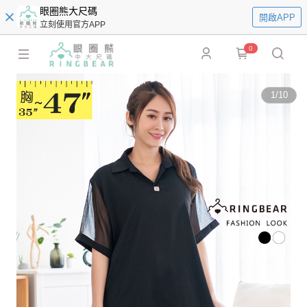
眼圈熊大尺碼
開啟APP
立刻使用官方APP
0
1
/
10