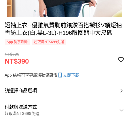
短袖上衣--優雅氣質胸前鑲鑽百搭襯衫V領短袖
雪紡上衣(白.黑L-3L)-H196眼圈熊中大尺碼
App 獨享活動
超取滿NT$699免運
NT$780
NT$390
App 結帳可享專屬活動優惠價
立即下載
請選擇商品選項
付款與運送方式
超取滿NT$699免運
付款方式